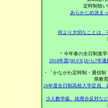
定時制狙
あらかじめ決ま
何より大切なことは、
〈
・
今年春の全日制進学率
2018年度(90.9％)から
・「かながわ定時制・通信制
県教
26年度全日制高校入学定員
少人数学級、統廃合反対な
〈