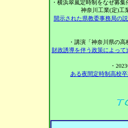
・横浜翠嵐定時制をなぜ募集
神奈川工業(定)
開示された県教委事務局の説
・講演「神奈川県の高
財政誘導を伴う政策によって
・20
ある夜間定時制高校卒