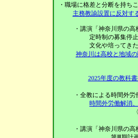
・職場に格差と分断を持ち
主務教諭設置に反対す
・講演「神奈川県の高
定時制の募集停
文化や培ってき
神奈川は高校と地域の
2025年度の教科
・全教による時間外労
時間外労働解消
〈
・講演「神奈川県の高
第Ⅲ期計画（