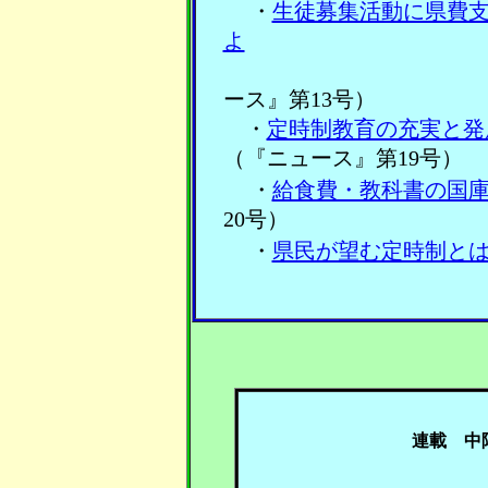
・
生徒募集活動に県費
よ
（
ース』第13号）
・
定時制教育の充実と発
（『ニュース』第19号）
・
給食費・教科書の国
20号）
・
県民が望む定時制と
連載 中