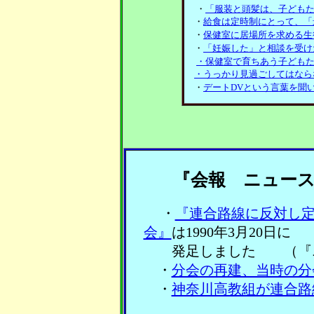
・
「服装と頭髪は、子ども
・
給食は定時制にとって、「
・
保健室に居場所を求める生
・
「妊娠した」と相談を受け
・
保健室で育ちあう子ども
・
うっかり見過ごしてはなら
・
デートDVという言葉を聞
『会報 ニュー
・
『連合路線に反対し
会』
は1990年3月20日に
発足しました （『ニ
・
分会の再建、当時の分
・
神奈川高教組が連合路
（『