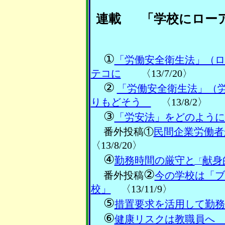
連載
「学校にロー
①
「労働安全衛生法」（ロ
テコに
〈13/7/20〉
②
「労働安全衛生法」（
りもどそう
〈13/8/2〉
③
「労安法」をどのように
番外投稿①
民間企業労働者
〈13/8/20〉
④
勤務時間の厳守と
献身
「
②
番外投稿
今の学校は「ブ
校」
〈13/11/9〉
⑤
措置要求を活用して勤務
⑥
健康リスクは教職員へ 