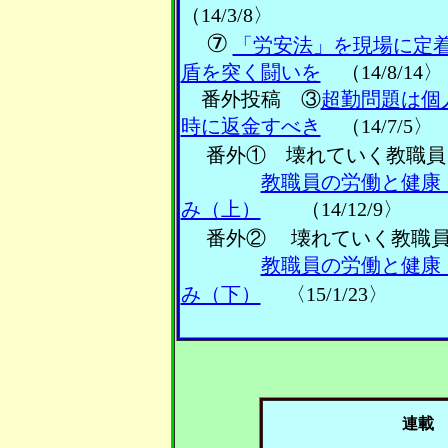
（14/3/8〉
⑦
「労安法」を現場に定
盾を突く闘いを
（14/8/14〉
番外投稿 ③
超勤問題は個
時に返金すべき
（14/7/5
番外① 壊れていく教職員
教職員の労働と健康
み（上）
（14/12/9〉
番外②
壊れていく教職
教職員の労働と健康
み（下）
〈15/1/23〉
連載 