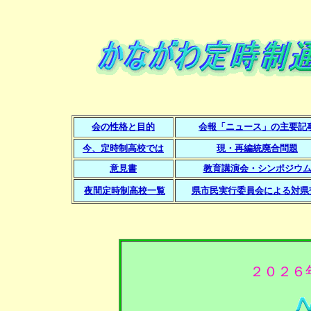
会の性格と目的
会報「ニュース」の主要記
今、定時制高校では
現・再編統廃合問題
意見書
教育講演会・シンポジウ
夜間定時制高校一覧
県市民実行委員会による対県
２０２６