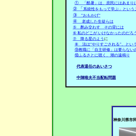
① 「酷暑」は、庶民にはあまり
② 「
系統性をもって学ぶ」という
③
”おもかげ”
〈17/
④
老成した生徒らは
⑤ 酌み交わす その背には
〈1
⑥ 私のどこが いけなかったのだろ
⑦ 降る星のよう
に 〈1
⑧ 法は“やりすごされる”、とい
⑨教職に「自主研修」は要らない
⑩ふるさとに聴く、潮の遠鳴り
〈
代表退任のあいさつ
中陣唯夫不当配転問題
神奈川県市