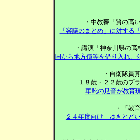
・中教審「質の高
「審議のまとめ」に対する
・講演「神奈川県の高
国から地方債等を借り入れ、
・自衛隊員
１８歳・２２歳のプ
軍靴の足音が教育
・「教
２４年度向け ゆきとど
〈