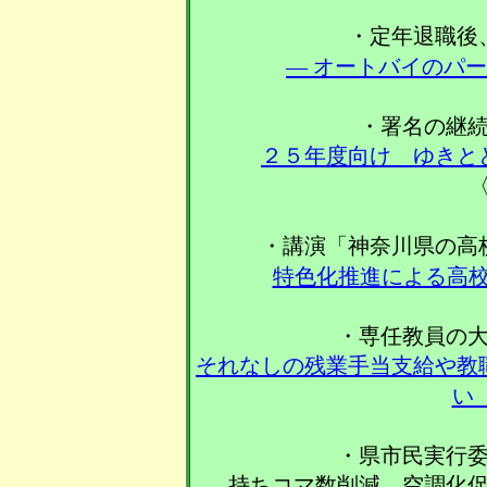
・定年退職後
― オートバイのパ
・署名の継
２５年度向け ゆきと
〈
・講演「神奈川県の高
特色化推進による高
・専任教員の
それなしの残業手当支給や教
・県市民実行
持ちコマ数削減、空調化