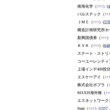
南海化学（
↑
↑
↑
）(
4
パルステック（
↑
↑
ＪＭＣ（
↑
↑
↑
）(
570
構造計画研究所ホ
新興国債券（
↑
↑
↑
）
ＫＶＫ（
↑
↑
↑
）(
648
ステート・ストリ
コーユーレンティ
上場インデ400投
エスケーアイ（
↑
↑
株式会社ポプラ（
MAXIS海外株（
↑
↑
エスネットワーク
State（
↑
↑
↑
）(
1557