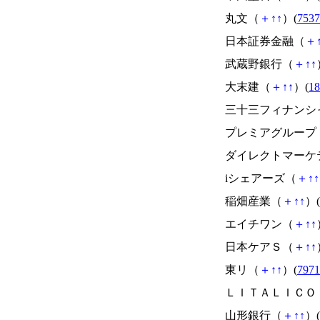
丸文（
＋
↑
↑
）(
7537
日本証券金融（
＋
武蔵野銀行（
＋
↑
↑
大末建（
＋
↑
↑
）(
18
三十三フィナンシ
プレミアグループ
ダイレクトマーケ
iシェアーズ（
＋
↑
↑
稲畑産業（
＋
↑
↑
）(
エイチワン（
＋
↑
↑
日本ケアＳ（
＋
↑
↑
東リ（
＋
↑
↑
）(
7971
ＬＩＴＡＬＩＣＯ
山形銀行（
＋
↑
↑
）(