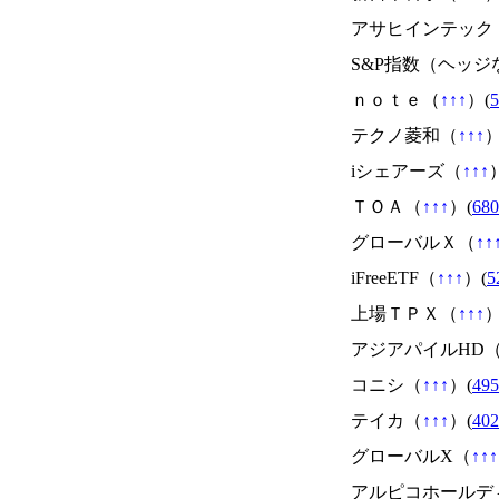
アサヒインテック
S&P指数（ヘッ
ｎｏｔｅ（
↑
↑
↑
）(
5
テクノ菱和（
↑
↑
↑
）
iシェアーズ（
↑
↑
↑
ＴＯＡ（
↑
↑
↑
）(
680
グローバルＸ（
↑
↑
iFreeETF（
↑
↑
↑
）(
5
上場ＴＰＸ（
↑
↑
↑
）
アジアパイルHD
コニシ（
↑
↑
↑
）(
495
テイカ（
↑
↑
↑
）(
402
グローバルX（
↑
↑
↑
アルピコホールデ