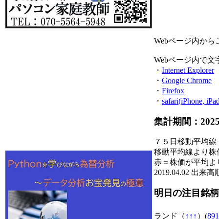
Webページ内か
Webページ内で
・
Internet Explorer
・
Google Chrome
・
Firefox
・
safari(iPhone, iPa
集計期間：2025/04
７５日移動平均線
移動平均線より株
赤＝株価が平均よ
2019.04.02 
明日の注目銘柄
ランド（
↑
↑
↑
）(
891