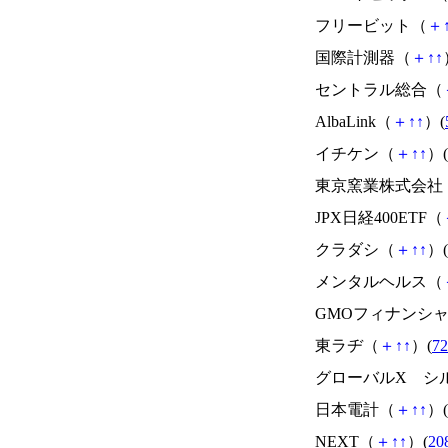
フリービット（
＋
国際計測器（
＋
↑
↑
セントラル総合（
AlbaLink（
＋
↑
↑
）(
イチケン（
＋
↑
↑
）(
東京窯業株式会社
JPX日経400ETF（
クラダシ（
＋
↑
↑
）(
メンタルヘルス（
GMOフィナンシ
東ラヂ（
＋
↑
↑
）(
72
グローバルX シル
日本電計（
＋
↑
↑
）(
NEXT（
＋
↑
↑
）(
20