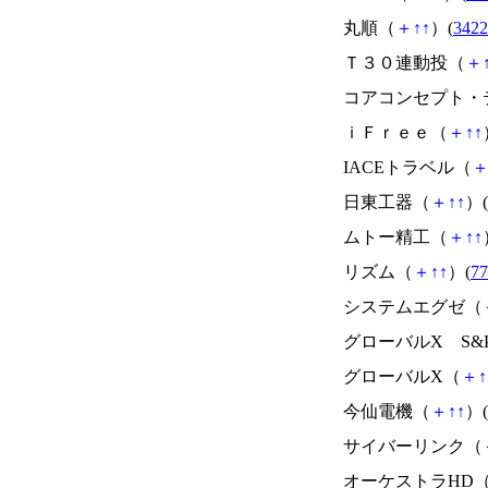
丸順（
＋
↑
↑
）(
3422
Ｔ３０連動投（
＋
コアコンセプト・
ｉＦｒｅｅ（
＋
↑
↑
IACEトラベル（
日東工器（
＋
↑
↑
）(
ムトー精工（
＋
↑
↑
リズム（
＋
↑
↑
）(
77
システムエグゼ（
グローバルX S&P
グローバルX（
＋
↑
今仙電機（
＋
↑
↑
）(
サイバーリンク（
オーケストラHD