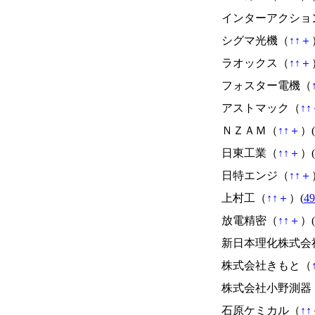
インターアクショ
シグマ光機（
↑
↑
＋
ラオックス（
↑
↑
＋
フォスター電機（
アストマック（
↑
↑
ＮＺＡＭ（
↑
↑
＋
）(
日東工業（
↑
↑
＋
）(
日特エンジ（
↑
↑
＋
上村工（
↑
↑
＋
）(
49
放電精密（
↑
↑
＋
）(
新日本理化株式会
株式会社きもと（
株式会社小野測器
石原ケミカル（
↑
↑