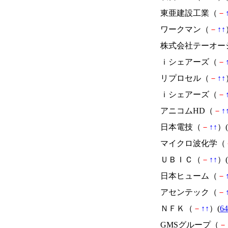
東亜建設工業（
－
ワークマン（
－
↑
↑
株式会社テーオー
ｉシェアーズ（
－
リプロセル（
－
↑
↑
ｉシェアーズ（
－
アニコムHD（
－
↑
日本電技（
－
↑
↑
）(
マイクロ波化学（
ＵＢＩＣ（
－
↑
↑
）(
日本ヒューム（
－
アセンテック（
－
ＮＦＫ（
－
↑
↑
）(
64
GMSグループ（
－