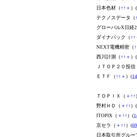
日本色材（
↑
↑
＋
）(
テクノスデータ（
グローバルX日経2
ダイナパック（
↑
↑
NEXT電機精密（
↑
西川計測（
↑
↑
＋
）(
ＪＴＯＰ２０投信
ＥＴＦ（
↑
↑
＋
）(
14
ＴＯＰＩＸ（
＋
↑
↑
野村ＨＤ（
＋
↑
↑
）(
ITOPIX（
＋
↑
↑
）(
1
京セラ（
＋
↑
↑
）(
69
日本取引所グルー