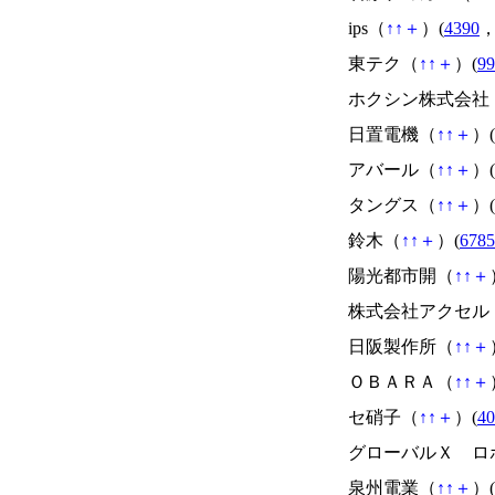
ips（
↑
↑
＋
）(
4390
東テク（
↑
↑
＋
）(
99
ホクシン株式会社
日置電機（
↑
↑
＋
）(
アバール（
↑
↑
＋
）(
タングス（
↑
↑
＋
）(
鈴木（
↑
↑
＋
）(
6785
陽光都市開（
↑
↑
＋
株式会社アクセル
日阪製作所（
↑
↑
＋
ＯＢＡＲＡ（
↑
↑
＋
セ硝子（
↑
↑
＋
）(
40
グローバルＸ ロ
泉州電業（
↑
↑
＋
）(