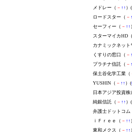
メドレー（
－
↑
↑
）(
ロードスター（
－
セーフィー（
－
↑
↑
スターマイカHD
カナミックネット
くすりの窓口（
－
プラチナ信託（
－
保土谷化学工業（
YUSHIN（
－
↑
↑
）(
日本アジア投資株
純銀信託（
－
↑
↑
）(
弁護士ドットコム
ｉＦｒｅｅ（
－
↑
↑
東和メクス（
－
↑
↑