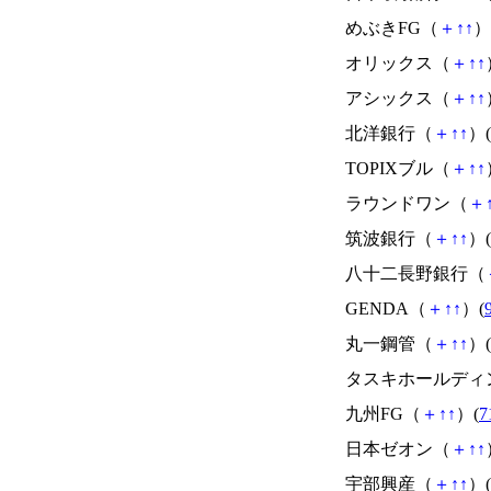
めぶきFG（
＋
↑
↑
）
オリックス（
＋
↑
↑
アシックス（
＋
↑
↑
北洋銀行（
＋
↑
↑
）(
TOPIXブル（
＋
↑
↑
ラウンドワン（
＋
筑波銀行（
＋
↑
↑
）(
八十二長野銀行（
GENDA（
＋
↑
↑
）(
丸一鋼管（
＋
↑
↑
）(
タスキホールディ
九州FG（
＋
↑
↑
）(
7
日本ゼオン（
＋
↑
↑
宇部興産（
＋
↑
↑
）(