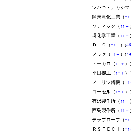
ツバキ・ナカシマ
関東電化工業（
↑
↑
ソディック（
↑
↑
＋
堺化学工業（
↑
↑
＋
ＤＩＣ（
↑
↑
＋
）(
46
メック（
↑
↑
＋
）(
49
トーカロ（
↑
↑
＋
）(
平田機工（
↑
↑
＋
）(
ノーリツ鋼機（
↑
↑
コーセル（
↑
↑
＋
）(
有沢製作所（
↑
↑
＋
酉島製作所（
↑
↑
＋
テラプローブ（
↑
↑
ＲＳＴＥＣＨ（
↑
↑