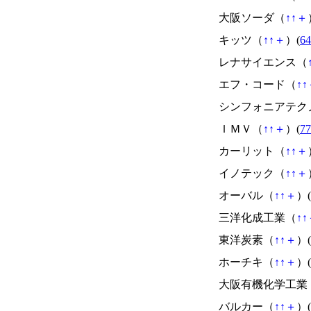
大阪ソーダ（
↑
↑
＋
キッツ（
↑
↑
＋
）(
64
レナサイエンス（
エフ・コード（
↑
↑
シンフォニアテク
ＩＭＶ（
↑
↑
＋
）(
77
カーリット（
↑
↑
＋
イノテック（
↑
↑
＋
オーバル（
↑
↑
＋
）(
三洋化成工業（
↑
↑
東洋炭素（
↑
↑
＋
）(
ホーチキ（
↑
↑
＋
）(
大阪有機化学工業
バルカー（
↑
↑
＋
）(