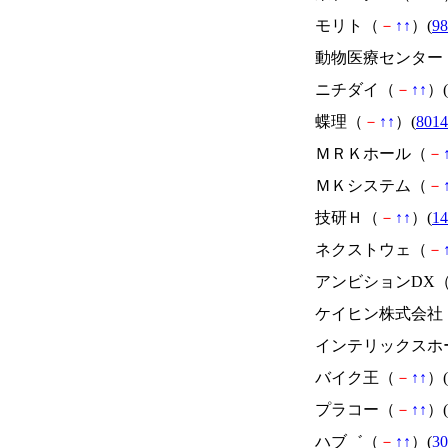
モリト（
－
↑
↑
）(
98
動物医療センター
ニチダイ（
－
↑
↑
）(
蝶理（
－
↑
↑
）(
8014
ＭＲＫホール（
－
ＭＫシステム（
－
技研Ｈ（
－
↑
↑
）(
14
ネクストウェ（
－
アンビションDX
ケイヒン株式会社
インテリックスホ
バイク王（
－
↑
↑
）(
プラコー（
－
↑
↑
）(
ハブ゛（
－
↑
↑
）(
30