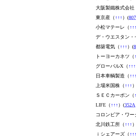
大阪製鐵株式会社
東京産（
↑
↑
↑
）(
807
小松マテーレ（
↑
↑
デ・ウエスタン・
都築電気（
↑
↑
↑
）(
8
トーヨーカネツ（
グローバルX（
↑
↑
↑
日本車輌製造（
↑
↑
上場米国株（
↑
↑
↑
）
ＳＥＣカーボン（
LIFE（
↑
↑
↑
）(
352A
コロンビア・ワー
北川鉄工所（
↑
↑
↑
）
ｉシェアーズ（
↑
↑