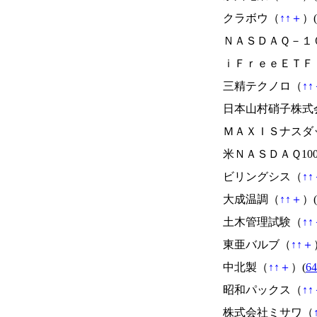
クラボウ（
↑
↑
＋
）(
ＮＡＳＤＡＱ－１
ｉＦｒｅｅＥＴＦ
三精テクノロ（
↑
↑
日本山村硝子株式
ＭＡＸＩＳナスダ
米ＮＡＳＤＡＱ10
ビリングシス（
↑
↑
大成温調（
↑
↑
＋
）(
土木管理試験（
↑
↑
東亜バルブ（
↑
↑
＋
中北製（
↑
↑
＋
）(
64
昭和パックス（
↑
↑
株式会社ミサワ（