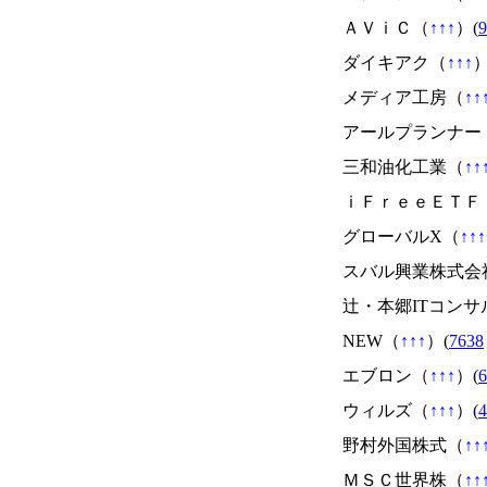
ＡＶｉＣ（
↑
↑
↑
）(
9
ダイキアク（
↑
↑
↑
）
メディア工房（
↑
↑
アールプランナー
三和油化工業（
↑
↑
ｉＦｒｅｅＥＴＦ
グローバルX（
↑
↑
↑
スバル興業株式会
辻・本郷ITコン
NEW（
↑
↑
↑
）(
7638
エブロン（
↑
↑
↑
）(
6
ウィルズ（
↑
↑
↑
）(
4
野村外国株式（
↑
↑
ＭＳＣ世界株（
↑
↑