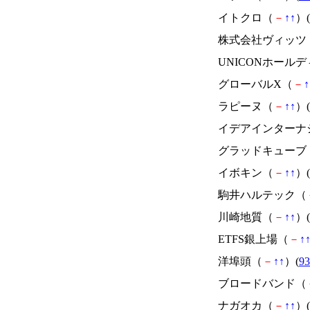
イトクロ（
－
↑
↑
）(
株式会社ヴィッツ
UNICONホール
グローバルX（
－
↑
ラピーヌ（
－
↑
↑
）(
イデアインターナ
グラッドキューブ
イボキン（
－
↑
↑
）(
駒井ハルテック（
川崎地質（
－
↑
↑
）(
ETFS銀上場（
－
↑
洋埠頭（
－
↑
↑
）(
93
ブロードバンド（
ナガオカ（
－
↑
↑
）(