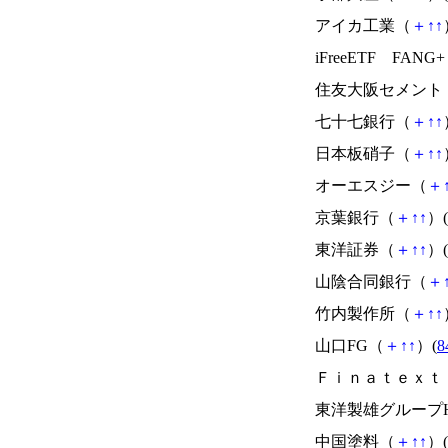
アイカ工業（
＋
↑
↑
iFreeETF FANG
住友大阪セメント
七十七銀行（
＋
↑
↑
日本板硝子（
＋
↑
↑
オーエスジー（
＋
京葉銀行（
＋
↑
↑
）(
東洋証券（
＋
↑
↑
）(
山陰合同銀行（
＋
竹内製作所（
＋
↑
↑
山口FG（
＋
↑
↑
）(
8
Ｆｉｎａｔｅｘｔ
東洋製雄グループ
中国塗料（
＋
↑
↑
）(