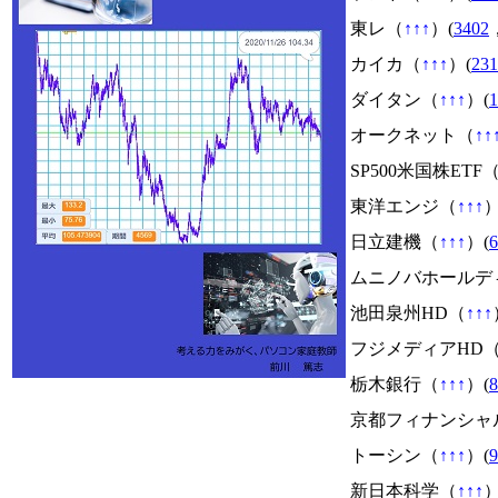
東レ（
↑
↑
↑
）(
3402
カイカ（
↑
↑
↑
）(
231
ダイタン（
↑
↑
↑
）(
1
オークネット（
↑
↑
SP500米国株ETF
東洋エンジ（
↑
↑
↑
）
日立建機（
↑
↑
↑
）(
6
ムニノバホールデ
池田泉州HD（
↑
↑
↑
フジメディアHD
栃木銀行（
↑
↑
↑
）(
8
京都フィナンシャ
トーシン（
↑
↑
↑
）(
9
新日本科学（
↑
↑
↑
）