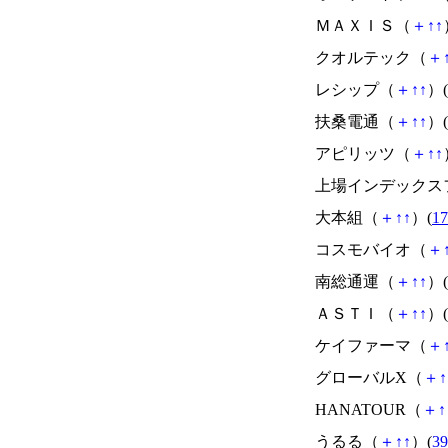
ＭＡＸＩＳ（
＋
↑
↑
クオルテック（
＋
レシップ（
＋
↑
↑
）(
扶桑電通（
＋
↑
↑
）(
アピリッツ（
＋
↑
↑
上場インデックス
大本組（
＋
↑
↑
）(
17
コスモバイオ（
＋
南総通運（
＋
↑
↑
）(
ＡＳＴＩ（
＋
↑
↑
）(
ケイファーマ（
＋
グローバルX（
＋
↑
HANATOUR（
＋
↑
うるる（
＋
↑
↑
）(
39