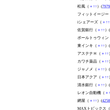
松風（
＋
↑
↑
）(
7979
フィットイージー
iシェアーズ（
＋
↑
↑
佐賀銀行（
＋
↑
↑
）(
ポールトゥウィン
東インキ（
＋
↑
↑
）(
アステナＨ（
＋
↑
↑
カワチ薬品（
＋
↑
↑
ジャノメ（
＋
↑
↑
）(
日本アクア（
＋
↑
↑
清水銀行（
＋
↑
↑
）(
レオン自動機（
＋
網屋（
＋
↑
↑
）(
4258
MAXトピックス