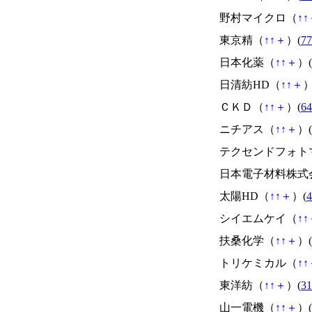
野村マイクロ（
↑
↑
東京精（
↑
↑
＋
）(
77
日本化薬（
↑
↑
＋
）(
日清紡HD（
↑
↑
＋
）
ＣＫＤ（
↑
↑
＋
）(
64
ニチアス（
↑
↑
＋
）(
テクセンドフォト
日本電子材料株式
太陽HD（
↑
↑
＋
）(
4
シイエムケイ（
↑
↑
扶桑化学（
↑
↑
＋
）(
トリケミカル（
↑
↑
東洋紡（
↑
↑
＋
）(
31
山一電機（
↑
↑
＋
）(