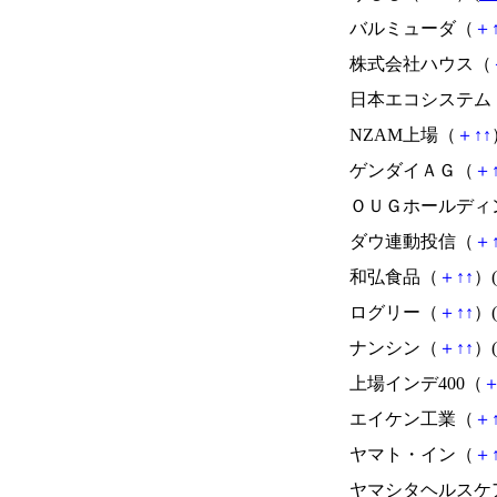
バルミューダ（
＋
株式会社ハウス（
日本エコシステム
NZAM上場（
＋
↑
↑
ゲンダイＡＧ（
＋
ＯＵＧホールディ
ダウ連動投信（
＋
和弘食品（
＋
↑
↑
）(
ログリー（
＋
↑
↑
）(
ナンシン（
＋
↑
↑
）(
上場インデ400（
エイケン工業（
＋
ヤマト・イン（
＋
ヤマシタヘルスケ