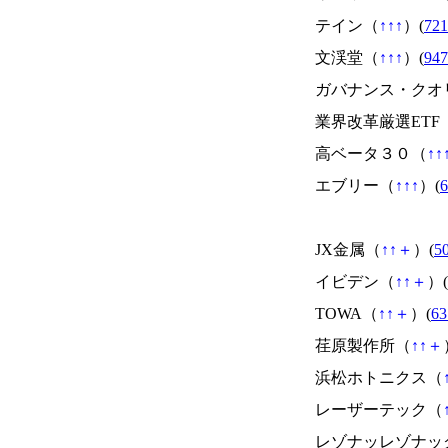
テイン（
↑
↑
↑
）(
721
文渓堂（
↑
↑
↑
）(
947
ガバナンス・クオ
業界改革厳選ETF
高ベータ３０（
↑
↑
エブリー（
↑
↑
↑
）(
JX金属（
↑
↑
＋
）(
5
イビデン（
↑
↑
＋
）(
TOWA（
↑
↑
＋
）(
63
荏原製作所（
↑
↑
＋
浜松ホトニクス（
レーザーテック（
レゾナッレゾナッ