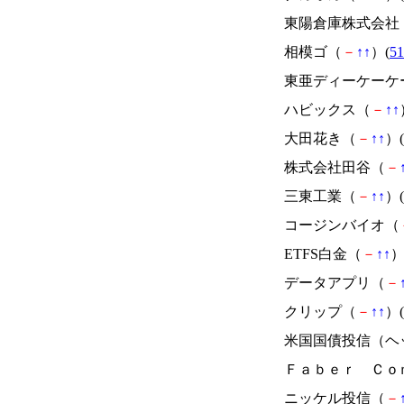
東陽倉庫株式会社
相模ゴ（
－
↑
↑
）(
51
東亜ディーケーケ
ハビックス（
－
↑
↑
大田花き（
－
↑
↑
）(
株式会社田谷（
－
三東工業（
－
↑
↑
）(
コージンバイオ（
ETFS白金（
－
↑
↑
）
データアプリ（
－
クリップ（
－
↑
↑
）(
米国国債投信（ヘ
Ｆａｂｅｒ Ｃｏ
ニッケル投信（
－