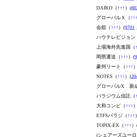
DAIKO（
↑
↑
↑
）(
80
グローバルＸ（
↑
↑
会舘（
↑
↑
↑
）(
9701
ハウテレビジョン
上場海外先進国（
岡県運送（
↑
↑
↑
）(
9
豪州リート（
↑
↑
↑
）
NOTES（
↑
↑
↑
）(
20
グローバルX 新
パラジウム信託（
大和コンピ（
↑
↑
↑
）
ETFSパラジ（
↑
↑
↑
TOPIX-EX（
↑
↑
↑
）
iシェアーズユー