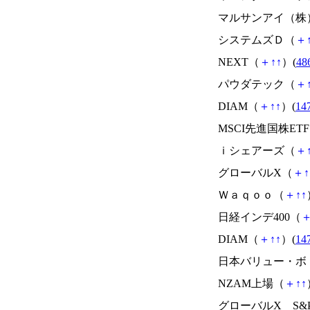
マルサンアイ（株
システムズＤ（
＋
NEXT（
＋
↑
↑
）(
48
パウダテック（
＋
DIAM（
＋
↑
↑
）(
14
MSCI先進国株ET
ｉシェアーズ（
＋
グローバルX（
＋
↑
Ｗａｑｏｏ（
＋
↑
↑
日経インデ400（
DIAM（
＋
↑
↑
）(
14
日本バリュー・ボ
NZAM上場（
＋
↑
↑
グローバルX S&