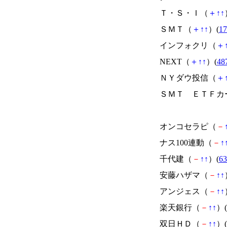
Ｔ・Ｓ・Ｉ（
＋
↑
↑
ＳＭＴ（
＋
↑
↑
）(
1
インフォクリ（
＋
NEXT（
＋
↑
↑
）(
48
ＮＹダウ投信（
＋
ＳＭＴ ＥＴＦカ
オンコセラピ（
－
ナス100連動（
－
↑
千代建（
－
↑
↑
）(
63
安藤ハザマ（
－
↑
↑
アンジェス（
－
↑
↑
楽天銀行（
－
↑
↑
）(
双日ＨＤ（
－
↑
↑
）(