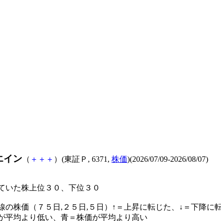
エイン
（
＋
＋
＋
）(東証Ｐ, 6371,
株価
)(2026/07/09-2026/08/07)
ていた株上位３０、下位３０
線の株価（７５日,２５日,５日）↑＝上昇に転じた、↓＝下降に
が平均より低い、青＝株価が平均より高い