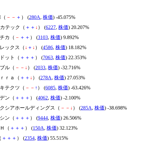
H（
－
－
＋
） (
280A
,
株価
) -45.075%
Iメカテック（
＋
＋
↓
） (
6227
,
株価
) 20.207%
ユニチカ（
－
＋
＋
） (
3103
,
株価
) 9.892%
メドレックス（
↓
＋
↓
） (
4586
,
株価
) 18.182%
エードット（
＋
＋
＋
） (
7063
,
株価
) 22.353%
韓国ブル（
－
－
↓
） (
2033
,
株価
) -32.716%
Ｔｅｒｒａ（
＋
＋
↓
） (
278A
,
株価
) 27.053%
アーキテクツ（
－
－
↑
） (
6085
,
株価
) -63.426%
イビデン（
＋
＋
＋
） (
4062
,
株価
) -2.100%
キオクシアホールディングス（
－
－
↓
） (
285A
,
株価
) -38.698%
トーシン（
＋
＋
＋
） (
9444
,
株価
) 26.506%
ＳＨ（
＋
＋
＋
） (
150A
,
株価
) 32.123%
（
＋
＋
＋
） (
2354
,
株価
) 55.515%