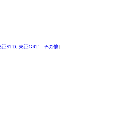
東証STD
,
東証GRT
，
その他
］