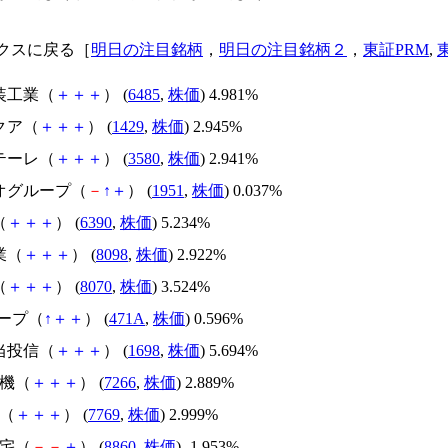
クスに戻る［
明日の注目銘柄
，
明日の注目銘柄２
，
東証PRM
,
装工業（
＋
＋
＋
） (
6485
,
株価
) 4.981%
クア（
＋
＋
＋
） (
1429
,
株価
) 2.945%
テーレ（
＋
＋
＋
） (
3580
,
株価
) 2.941%
シオグループ（
－
↑
＋
） (
1951
,
株価
) 0.037%
（
＋
＋
＋
） (
6390
,
株価
) 5.234%
業（
＋
＋
＋
） (
8098
,
株価
) 2.922%
（
＋
＋
＋
） (
8070
,
株価
) 3.524%
ループ（
↑
＋
＋
） (
471A
,
株価
) 0.596%
当投信（
＋
＋
＋
） (
1698
,
株価
) 5.694%
電機（
＋
＋
＋
） (
7266
,
株価
) 2.889%
ム（
＋
＋
＋
） (
7769
,
株価
) 2.999%
住宅（
－
－
＋
） (
8860
,
株価
) -1.953%