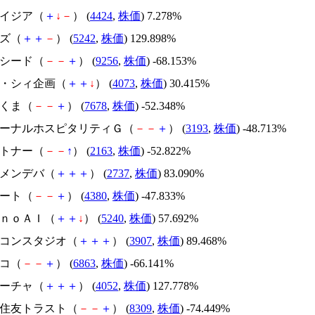
アメイジア（
＋
↓
－
） (
4424
,
株価
) 7.278%
イズ（
＋
＋
－
） (
5242
,
株価
) 129.898%
サクシード（
－
－
＋
） (
9256
,
株価
) -68.153%
ジィ・シィ企画（
＋
＋
↓
） (
4073
,
株価
) 30.415%
かさくま（
－
－
＋
） (
7678
,
株価
) -52.348%
エターナルホスピタリティＧ（
－
－
＋
） (
3193
,
株価
) -48.713%
アルトナー（
－
－
↑
） (
2163
,
株価
) -52.822%
トーメンデバ（
＋
＋
＋
） (
2737
,
株価
) 83.090%
Ｍマート（
－
－
＋
） (
4380
,
株価
) -47.833%
ｍｏｎｏＡＩ（
＋
＋
↓
） (
5240
,
株価
) 57.692%
シリコンスタジオ（
＋
＋
＋
） (
3907
,
株価
) 89.468%
レコ（
－
－
＋
） (
6863
,
株価
) -66.141%
フィーチャ（
＋
＋
＋
） (
4052
,
株価
) 127.778%
三井住友トラスト（
－
－
＋
） (
8309
,
株価
) -74.449%