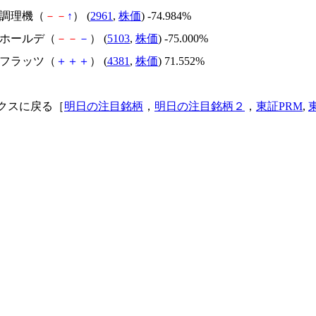
日本調理機（
－
－
↑
） (
2961
,
株価
) -74.984%
昭和ホールデ（
－
－
－
） (
5103
,
株価
) -75.000%
ビーフラッツ（
＋
＋
＋
） (
4381
,
株価
) 71.552%
クスに戻る［
明日の注目銘柄
，
明日の注目銘柄２
，
東証PRM
,