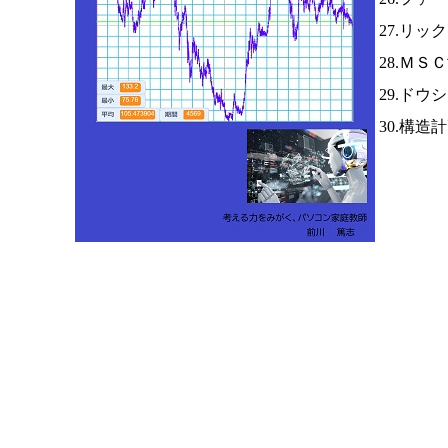
27.リッ
28.ＭＳ
29.ドウ
30.構