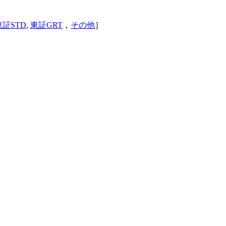
東証STD
,
東証GRT
，
その他
］