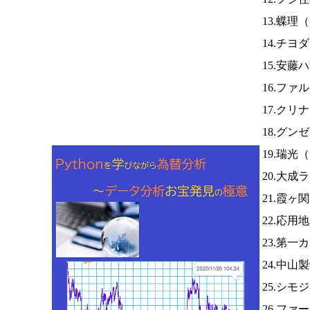
13.蝶理（
14.チヨ
15.安藤
16.ファ
17.クリ
18.グン
19.瑞光（
20.大
21.霞
22.応用
23.第一
24.中山
25.シモ
26.ファ