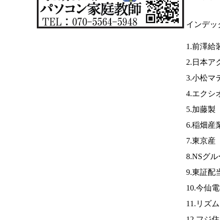
インデッ
1.前澤給
2.日本ア
3.小松マ
4.エク
5.加藤製
6.稲畑産
7.東京産
8.NSグ
9.東証配
10.今仙
11.リズ
12.フジ