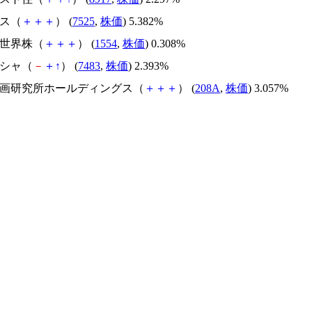
クス（
＋
＋
＋
） (
7525
,
株価
) 5.382%
Ｃ世界株（
＋
＋
＋
） (
1554
,
株価
) 0.308%
シシャ（
－
＋
↑
） (
7483
,
株価
) 2.393%
造計画研究所ホールディングス（
＋
＋
＋
） (
208A
,
株価
) 3.057%