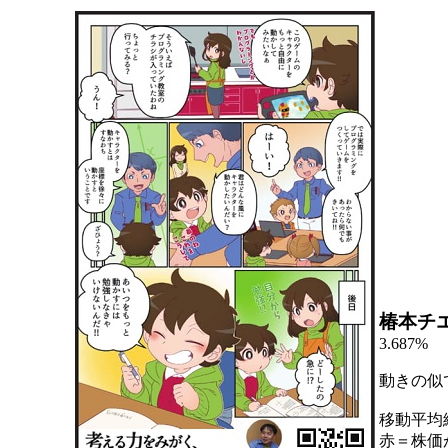
椿本チ
3.687%
動きの似
移動平均
赤＝株価