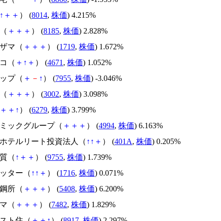
↑
＋
＋
） (
8014
,
株価
) 4.215%
ダ（
＋
＋
＋
） (
8185
,
株価
) 2.828%
ハザマ（
＋
＋
＋
） (
1719
,
株価
) 1.672%
ルコ（
＋
↑
＋
） (
4671
,
株価
) 1.052%
ナップ（
＋
－
↑
） (
7955
,
株価
) -3.046%
ゼ（
＋
＋
＋
） (
3002
,
株価
) 3.098%
＋
＋
↑
） (
6279
,
株価
) 3.799%
成ラミックグループ（
＋
＋
＋
） (
4994
,
株価
) 6.163%
ヶ関ホテルリート投資法人（
↑
↑
＋
） (
401A
,
株価
) 0.205%
地質（
↑
＋
＋
） (
9755
,
株価
) 1.739%
カッター（
↑
↑
＋
） (
1716
,
株価
) 0.071%
製鋼所（
＋
＋
＋
） (
5408
,
株価
) 6.200%
ジマ（
＋
＋
＋
） (
7482
,
株価
) 1.829%
ースト住（
＋
＋
↑
） (
8917
,
株価
) 2.297%