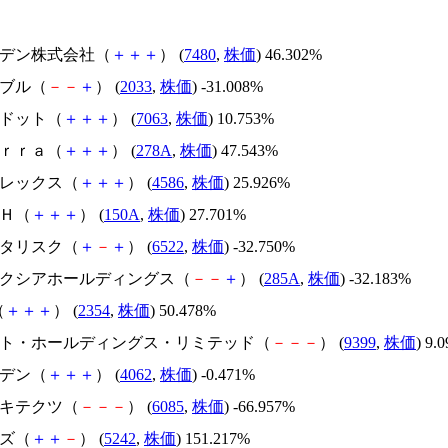
スズデン株式会社（
＋
＋
＋
） (
7480
,
株価
) 46.302%
韓国ブル（
－
－
＋
） (
2033
,
株価
) -31.008%
エードット（
＋
＋
＋
） (
7063
,
株価
) 10.753%
Ｔｅｒｒａ（
＋
＋
＋
） (
278A
,
株価
) 47.543%
メドレックス（
＋
＋
＋
） (
4586
,
株価
) 25.926%
ＳＨ（
＋
＋
＋
） (
150A
,
株価
) 27.701%
アスタリスク（
＋
－
＋
） (
6522
,
株価
) -32.750%
キオクシアホールディングス（
－
－
＋
） (
285A
,
株価
) -32.183%
（
＋
＋
＋
） (
2354
,
株価
) 50.478%
.ビート・ホールディングス・リミテッド（
－
－
－
） (
9399
,
株価
) 9.
イビデン（
＋
＋
＋
） (
4062
,
株価
) -0.471%
アーキテクツ（
－
－
－
） (
6085
,
株価
) -66.957%
イズ（
＋
＋
－
） (
5242
,
株価
) 151.217%