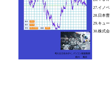
27.イノ
28.日本
29.キュ
30.株式