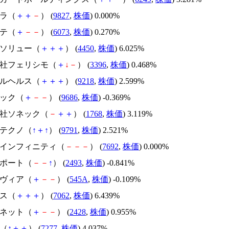
カラ（
＋
＋
－
） (
9827
,
株価
) 0.000%
ンテ（
＋
－
－
） (
6073
,
株価
) 0.270%
ーソリュー（
＋
＋
＋
） (
4450
,
株価
) 6.025%
式会社フェリシモ（
＋
↓
－
） (
3396
,
株価
) 0.468%
タルヘルス（
＋
＋
＋
） (
9218
,
株価
) 2.599%
テック（
＋
－
－
） (
9686
,
株価
) -0.369%
会社ソネック（
－
＋
＋
） (
1768
,
株価
) 3.119%
ンテクノ（
↑
＋
↑
） (
9791
,
株価
) 2.521%
ースインフィニティ（
－
－
－
） (
7692
,
株価
) 0.000%
サポート（
－
－
↑
） (
2493
,
株価
) -0.841%
ンヴィア（
＋
－
－
） (
545A
,
株価
) -0.109%
アス（
＋
＋
＋
） (
7062
,
株価
) 6.439%
ルネット（
＋
－
－
） (
2428
,
株価
) 0.955%
Ｋ（
↑
＋
＋
） (
7277
,
株価
) 4.037%