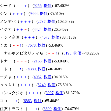
サクシード（
－
－
＋
） (
9256
,
株価
) -67.402%
トーシン（
＋
＋
＋
） (
9444
,
株価
) 35.510%
トーメンデバ（
＋
＋
＋
） (
2737
,
株価
) 103.643%
アメイジア（
＋
＋
－
） (
4424
,
株価
) 26.545%
ジィ・シィ企画（
＋
＋
＋
） (
4073
,
株価
) 33.718%
かさくま（
－
－
↑
） (
7678
,
株価
) -53.469%
エターナルホスピタリティＧ（
－
－
↑
） (
3193
,
株価
) -48.225%
アルトナー（
－
－
－
） (
2163
,
株価
) -53.049%
Ｍマート（
－
－
↑
） (
4380
,
株価
) -46.468%
フィーチャ（
＋
＋
＋
） (
4052
,
株価
) 94.915%
ｍｏｎｏＡＩ（
＋
＋
＋
） (
5240
,
株価
) 75.591%
シリコンスタジオ（
＋
＋
＋
） (
3907
,
株価
) 61.379%
レコ（
－
－
↑
） (
6863
,
株価
) -65.404%
三井住友トラスト（
－
－
↑
） (
8309
,
株価
) -74.479%