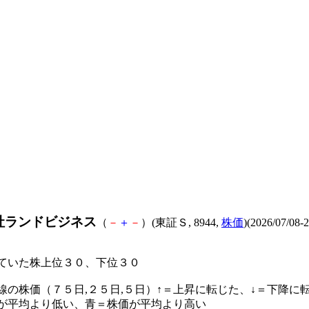
社ランドビジネス
（
－
＋
－
）(東証Ｓ, 8944,
株価
)(2026/07/08-
ていた株上位３０、下位３０
線の株価（７５日,２５日,５日）↑＝上昇に転じた、↓＝下降に
が平均より低い、青＝株価が平均より高い