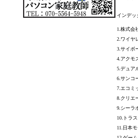
インデッ
1.株式
2.ワイヤ
3.サイボ
4.アクモ
5.デュ
6.サンコ
7.エコミ
8.クリ
9.シー
10.トラ
11.日
12.ゲ