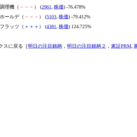
日本調理機（
－
－
－
） (
2961
,
株価
) -76.478%
昭和ホールデ（
－
－
－
） (
5103
,
株価
) -79.412%
ビーフラッツ（
＋
＋
＋
） (
4381
,
株価
) 124.725%
クスに戻る［
明日の注目銘柄
，
明日の注目銘柄２
，
東証PRM
,