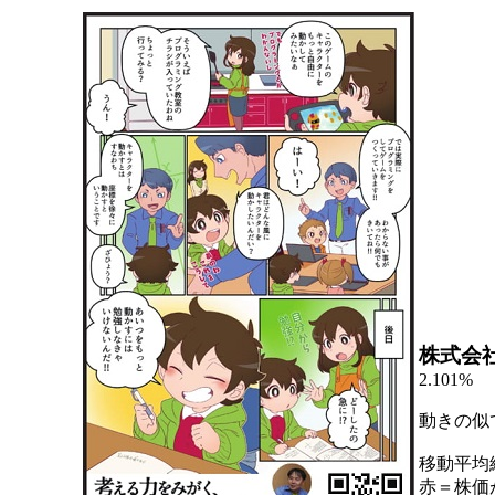
株式会
2.101%
動きの似
移動平均
赤＝株価