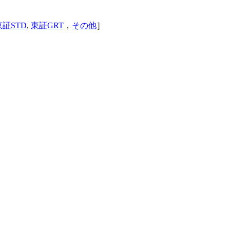
東証STD
,
東証GRT
，
その他
］