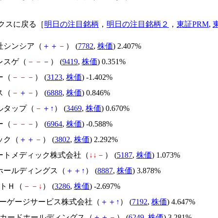
クスに戻る［
明日の注目銘柄
，
明日の注目銘柄２
，
東証PRM
,
会社シンシア（
＋
＋
－
） (
7782
,
株価
) 2.407%
レスゲ（
－
－
－
） (
9419
,
株価
) 0.351%
ー（
－
－
－
） (
3123
,
株価
) -1.402%
ス（
－
＋
－
） (
6888
,
株価
) 0.846%
アルタップ（
－
＋
↑
） (
3469
,
株価
) 0.670%
ー（
－
－
－
） (
6964
,
株価
) -0.588%
ック（
＋
＋
－
） (
3802
,
株価
) 2.292%
エートメディック株式会社（
↓
↓
－
） (
5187
,
株価
) 1.073%
ラホールディングス（
＋
＋
↑
） (
8887
,
株価
) 3.878%
ストＨ（
－
－
↓
） (
3286
,
株価
) -2.697%
本モーゲージサービス株式会社（
＋
＋
↑
） (
7192
,
株価
) 4.647%
ームカードホールディングス（
＋
＋
－
） (
6249
,
株価
) 3.281%