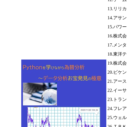
13.リリ
14.アサ
15.パワ
16.株
17.メン
18.東洋
19.株式
20.ビケ
21.ア
22.イー
23.トラ
24.フレ
25.ウェ
26.ＴＢ