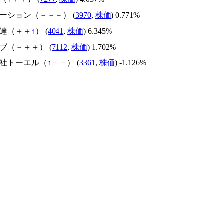
ベーション（
－
－
－
） (
3970
,
株価
) 0.771%
曹達（
＋
＋
↑
） (
4041
,
株価
) 6.345%
ーブ（
－
＋
＋
） (
7112
,
株価
) 1.702%
会社トーエル（
↑
－
－
） (
3361
,
株価
) -1.126%