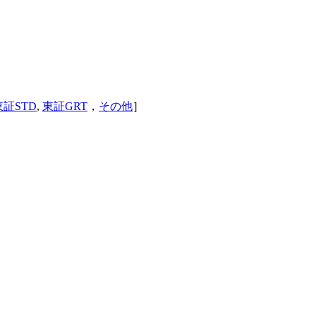
東証STD
,
東証GRT
，
その他
］