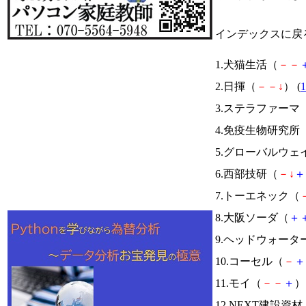
インデックスに戻
1.犬猫生活（
－
－
2.日揮（
－
－
↓
） (
1
3.ステラファーマ
4.免疫生物研究所
5.グローバルウェ
6.西部技研（
－
↓
＋
7.トーエネック（
8.大阪ソーダ（
＋
9.ヘッドウォータ
10.コーセル（
－
＋
11.モイ（
－
－
＋
） 
12.NEXT建設資材