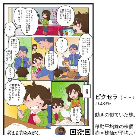
ピクセラ
（
－
－
↓
-9.483%
動きの似ていた株
移動平均線の株価
赤＝株価が平均よ