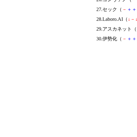
27.セック（
－
＋
＋
28.Laboro.AI（
↓
－
29.アスカネット（
30.伊勢化（
－
＋
＋