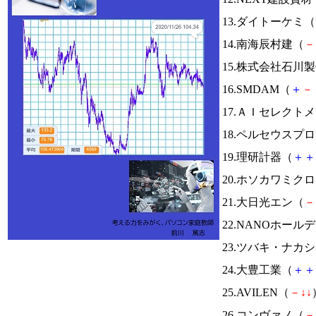
13.ダイトーケミ（
14.南海辰村建（
－
15.株式会社石川
16.SMDAM（
＋
－
17.ＡＩセレクト
18.ペルセウスプ
19.理研計器（
＋
＋
20.ホソカワミク
21.大日光エン（
－
22.NANOホール
23.ツバキ・ナカ
24.大豊工業（
＋
＋
25.AVILEN（
－
↓
↓
26.コンヴァノ（
－