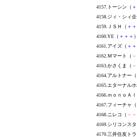
4157.トーシン（
＋
4158.ジィ・シィ
4159.ＪＳＨ（
＋
＋
4160.YE（
＋
＋
＋
）
4161.アイズ（
＋
＋
4162.Ｍマート（
－
4163.かさくま（
－
4164.アルトナー（
4165.エターナ
4166.ｍｏｎｏＡ
4167.フィーチャ（
4168.ニレコ（
－
－
4169.シリコンス
4170.三井住友ト