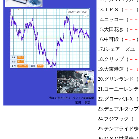
13.ＩＰＳ（
－
－
↑
）
14.ニッコー（
－
－
15.大田花き（
－
－
16.中可鍛（
－
↓
－
）
17.iシェアーズ
18.クリップ（
－
－
19.大東港運（
－
↓
↓
20.グリンランド（
21.コーユーレン
22.グローバルＸ（
23.デュアルタッ
24.フジマック（
－
25.テンアライド
26.ＭＳＣ世界株（