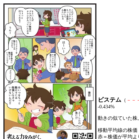
ビステム
（
－
－
-0.434%
動きの似ていた株
移動平均線の株価
赤＝株価が平均よ