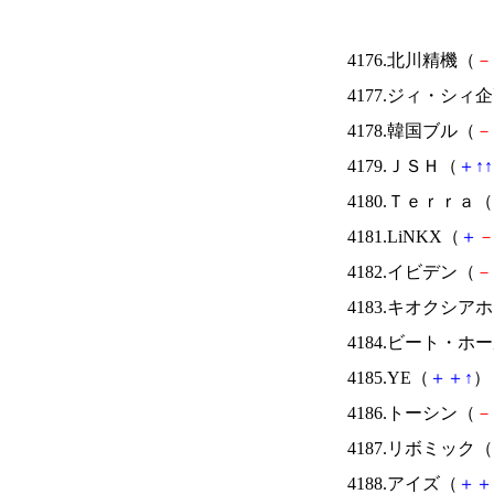
4176.北川精機（
－
4177.ジィ・シィ
4178.韓国ブル（
－
4179.ＪＳＨ（
＋
↑
↑
4180.Ｔｅｒｒａ（
4181.LiNKX（
＋
4182.イビデン（
－
4183.キオクシ
4184.ビート・
4185.YE（
＋
＋
↑
） 
4186.トーシン（
－
4187.リボミック（
4188.アイズ（
＋
＋