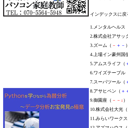
インデックスに戻
1.メンタルヘルス
2.株式会社アサッ
3.ズーム（
－
＋
－
）
4.上場イン豪州国
5.アムスライフ（
6.ワイズテーブル
7.スーパツール（
8.アサヒペン（
＋
9.御園座（
－
－
↓
） 
10.株式会社大光（
11.みらいワーク
12.アズマハウス（