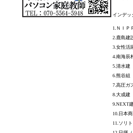
インデッ
1.ＮＩ
2.鹿島建
3.女性活
4.南海辰
5.清水建
6.熊谷組
7.高圧ガ
8.大成建
9.NEX
10.日本
11.ソ
12.日揮（