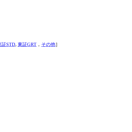
東証STD
,
東証GRT
，
その他
］