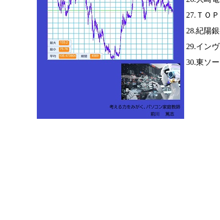
27.ＴＯ
28.紀陽
29.イン
30.東ソ