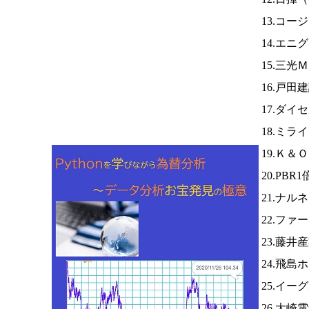
13.コー
14.エニ
15.三光
16.戸田
17.ダイ
18.ミラ
19.Ｋ＆
20.PB
21.ナ
22.ファ
23.藤井
24.飛
25.イー
26.大崎