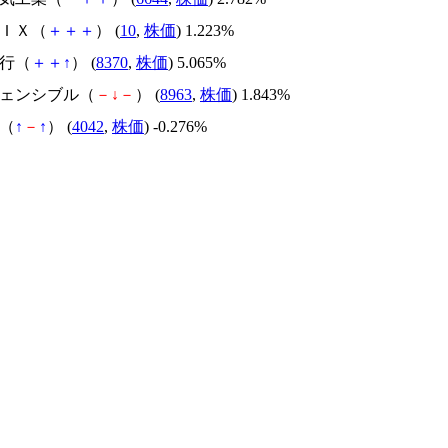
ＰＩＸ（
＋
＋
＋
） (
10
,
株価
) 1.223%
銀行（
＋
＋
↑
） (
8370
,
株価
) 5.065%
ヴェンシブル（
－
↓
－
） (
8963
,
株価
) 1.843%
ー（
↑
－
↑
） (
4042
,
株価
) -0.276%