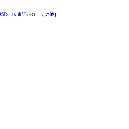
東証STD
,
東証GRT
，
その他
］