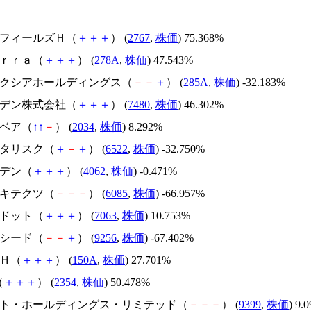
円谷フィールズＨ（
＋
＋
＋
） (
2767
,
株価
) 75.368%
Ｔｅｒｒａ（
＋
＋
＋
） (
278A
,
株価
) 47.543%
キオクシアホールディングス（
－
－
＋
） (
285A
,
株価
) -32.183%
スズデン株式会社（
＋
＋
＋
） (
7480
,
株価
) 46.302%
韓国ベア（
↑
↑
－
） (
2034
,
株価
) 8.292%
アスタリスク（
＋
－
＋
） (
6522
,
株価
) -32.750%
イビデン（
＋
＋
＋
） (
4062
,
株価
) -0.471%
アーキテクツ（
－
－
－
） (
6085
,
株価
) -66.957%
エードット（
＋
＋
＋
） (
7063
,
株価
) 10.753%
サクシード（
－
－
＋
） (
9256
,
株価
) -67.402%
ＳＨ（
＋
＋
＋
） (
150A
,
株価
) 27.701%
（
＋
＋
＋
） (
2354
,
株価
) 50.478%
.ビート・ホールディングス・リミテッド（
－
－
－
） (
9399
,
株価
) 9.