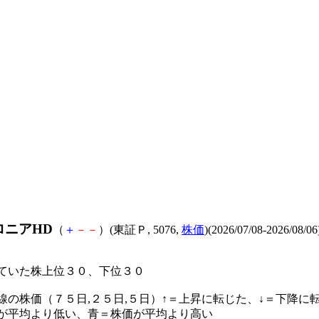
ロニアHD
（
＋
－
－
）(東証Ｐ, 5076,
株価
)(2026/07/08-2026/08/06
ていた株上位３０、下位３０
線の株価（７５日,２５日,５日）↑＝上昇に転じた、↓＝下降に
が平均より低い、青＝株価が平均より高い