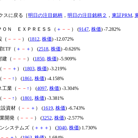
クスに戻る［
明日の注目銘柄
，
明日の注目銘柄２
，
東証PRM
,
ＰＰＯＮ ＥＸＰＲＥＳＳ（
＋
－
－
） (
9147
,
株価
) -7.282%
設（
－
－
－
） (
1812
,
株価
) -12.072%
躍ETF（
＋
－
＋
） (
2518
,
株価
) -0.626%
村建（
－
－
－
） (
1850
,
株価
) -5.909%
（
－
－
＋
） (
1803
,
株価
) -3.219%
（
－
－
↑
） (
1861
,
株価
) -4.158%
ス工業（
－
－
↑
） (
4097
,
株価
) -3.304%
（
－
－
↑
） (
1801
,
株価
) -3.381%
T建設資材（
－
－
＋
） (
1619
,
株価
) -6.743%
商業開発（
－
－
－
） (
3252
,
株価
) -2.577%
リトンシステムズ（
＋
＋
＋
） (
3040
,
株価
) 1.730%
－
－
＋
） (
1963
,
株価
) -1.684%