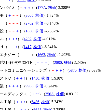
ジンバイオ（
－
＋
＋
） (
177A
,
株価
) 3.388%
グモ（
＋
－
－
） (
3665
,
株価
) -1.724%
ＭＦ（
－
－
－
） (
2762
,
株価
) -8.140%
建設（
－
－
＋
） (
1860
,
株価
) -6.387%
セル（
＋
＋
↑
） (
4202
,
株価
) 4.017%
イＨ（
－
－
↑
） (
1417
,
株価
) -6.841%
Ｏエナジー（
－
－
－
） (
1663
,
株価
) -2.493%
R1倍割れ解消推進ETF（
＋
＋
＋
） (
2080
,
株価
) 2.240%
ルネットコミュニケーションズ（
－
＋
＋
） (
5870
,
株価
) 3.038%
ーストＣ（
＋
＋
↑
） (
1430
,
株価
) 5.938%
産業（
＋
＋
＋
） (
9906
,
株価
) 0.244%
島ホールディングス（
＋
↑
↑
） (
256A
,
株価
) 0.831%
グル工業（
＋
＋
↑
） (
6486
,
株価
) 5.343%
電気工業（
－
＋
＋
） (
6644
,
株価
) 2.782%