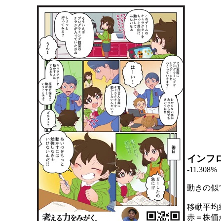
インフ
-11.308%
動きの似
移動平均
赤＝株価