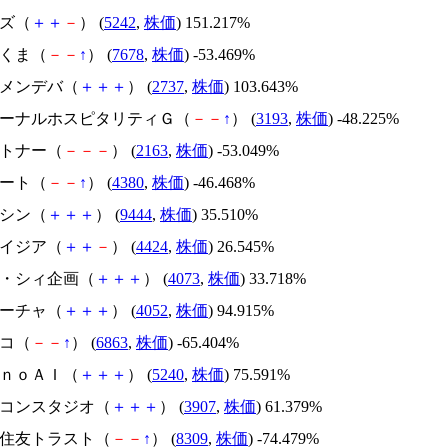
イズ（
＋
＋
－
） (
5242
,
株価
) 151.217%
かさくま（
－
－
↑
） (
7678
,
株価
) -53.469%
トーメンデバ（
＋
＋
＋
） (
2737
,
株価
) 103.643%
エターナルホスピタリティＧ（
－
－
↑
） (
3193
,
株価
) -48.225%
アルトナー（
－
－
－
） (
2163
,
株価
) -53.049%
Ｍマート（
－
－
↑
） (
4380
,
株価
) -46.468%
トーシン（
＋
＋
＋
） (
9444
,
株価
) 35.510%
アメイジア（
＋
＋
－
） (
4424
,
株価
) 26.545%
ジィ・シィ企画（
＋
＋
＋
） (
4073
,
株価
) 33.718%
フィーチャ（
＋
＋
＋
） (
4052
,
株価
) 94.915%
レコ（
－
－
↑
） (
6863
,
株価
) -65.404%
ｍｏｎｏＡＩ（
＋
＋
＋
） (
5240
,
株価
) 75.591%
シリコンスタジオ（
＋
＋
＋
） (
3907
,
株価
) 61.379%
三井住友トラスト（
－
－
↑
） (
8309
,
株価
) -74.479%