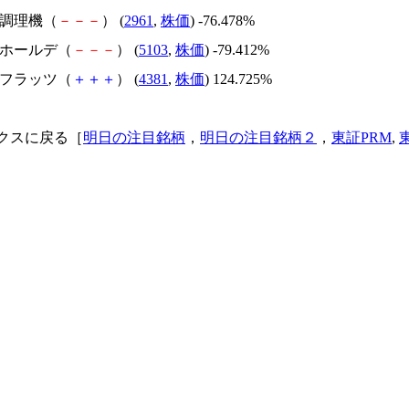
日本調理機（
－
－
－
） (
2961
,
株価
) -76.478%
昭和ホールデ（
－
－
－
） (
5103
,
株価
) -79.412%
ビーフラッツ（
＋
＋
＋
） (
4381
,
株価
) 124.725%
クスに戻る［
明日の注目銘柄
，
明日の注目銘柄２
，
東証PRM
,