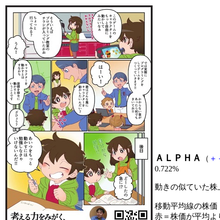
ＡＬＰＨＡ
（
＋
0.722%
動きの似ていた株
移動平均線の株価
赤＝株価が平均よ