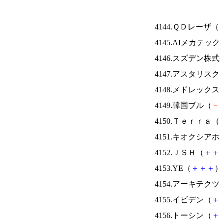
4144.ＱＤレーザ（
4145.AIメカテッ
4146.スズデン株
4147.アスタリス
4148.メドレック
4149.韓国ブル（
－
4150.Ｔｅｒｒａ（
4151.キオクシ
4152.ＪＳＨ（
＋
＋
4153.YE（
＋
＋
＋
）
4154.アーキテク
4155.イビデン（
＋
4156.トーシン（
＋