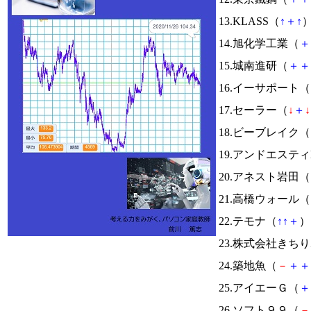
13.KLASS（
↑
＋
↑
）
14.旭化学工業（
＋
15.城南進研（
＋
＋
16.イーサポート（
17.セーラー（
↓
＋
↓
18.ビーブレイク（
19.アンドエスティ
20.アネスト岩田（
21.高橋ウォール（
22.テモナ（
↑
↑
＋
） 
23.株式会社きち
24.築地魚（
－
＋
＋
25.アイエーＧ（
＋
26.ソフト９９（
－