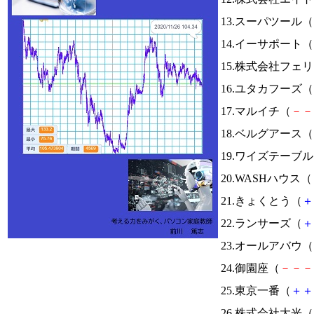
13.スーパツール（
14.イーサポート（
15.株式会社フェ
16.ユタカフーズ（
17.マルイチ（
－
－
18.ベルグアース（
19.ワイズテーブ
20.WASHハウス（
21.きょくとう（
＋
22.ランサーズ（
＋
23.オールアバウ（
24.御園座（
－
－
－
25.東京一番（
＋
＋
26.株式会社大光（