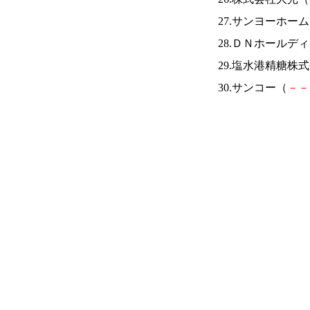
27.サンヨーホー
28.ＤＮホールデ
29.塩水港精糖株
30.サンコー（
－
－