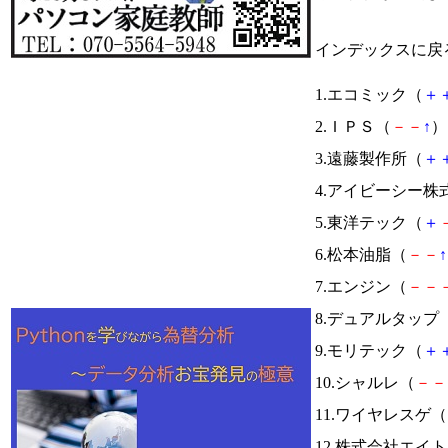
インデックスに戻
1.エコミック（
＋
2.ＩＰＳ（
－
－
↑
） 
3.遠藤製作所（
＋
4.アイビーシー株
5.東洋テック（
＋
6.松本油脂（
－
－
↑
7.エンジン（
－
－
8.デュアルタップ
9.モリテック（
＋
10.シャルレ（
－
－
11.ワイヤレスゲ（
12.株式会社エイ