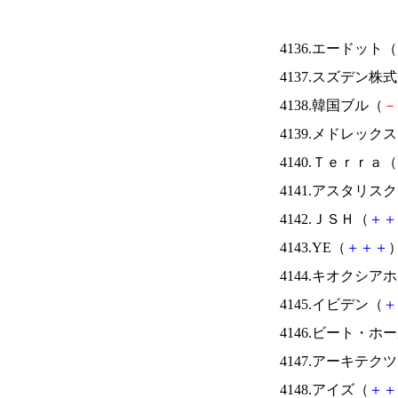
4136.エードット（
4137.スズデン株
4138.韓国ブル（
－
4139.メドレック
4140.Ｔｅｒｒａ（
4141.アスタリス
4142.ＪＳＨ（
＋
＋
4143.YE（
＋
＋
＋
）
4144.キオクシ
4145.イビデン（
＋
4146.ビート・
4147.アーキテク
4148.アイズ（
＋
＋