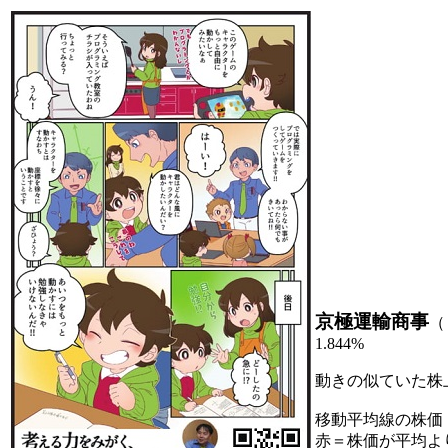
京極運輸商事
（
1.844%
動きの似ていた株
移動平均線の株価
赤＝株価が平均よ