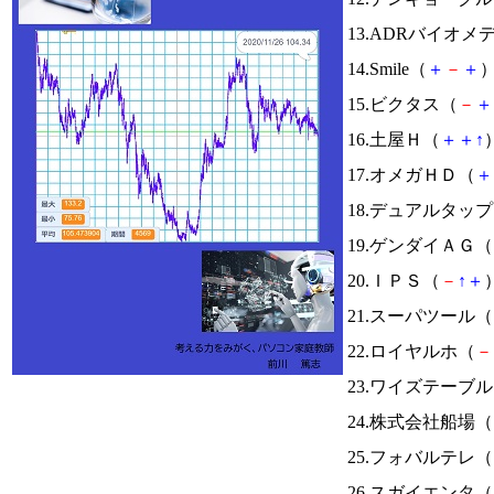
13.ADRバイオ
14.Smile（
＋
－
＋
）
15.ビクタス（
－
＋
16.土屋Ｈ（
＋
＋
↑
）
17.オメガＨＤ（
＋
18.デュアルタッ
19.ゲンダイＡＧ（
20.ＩＰＳ（
－
↑
＋
）
21.スーパツール（
22.ロイヤルホ（
－
23.ワイズテーブ
24.株式会社船場（
25.フォバルテレ（
26.スガイエンタ（