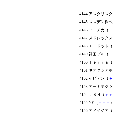
4144.アスタリス
4145.スズデン株
4146.ユニチカ（
－
4147.メドレック
4148.エードット（
4149.韓国ブル（
－
4150.Ｔｅｒｒａ（
4151.キオクシ
4152.イビデン（
＋
4153.アーキテク
4154.ＪＳＨ（
＋
＋
4155.YE（
＋
＋
＋
）
4156.アメイジア（