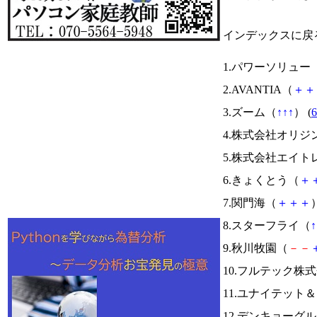
インデックスに戻
1.パワーソリュー
2.AVANTIA（
＋
＋
3.ズーム（
↑
↑
↑
） (
6
4.株式会社オリジ
5.株式会社エイト
6.きょくとう（
＋
7.関門海（
＋
＋
＋
）
8.スターフライ（
↑
9.秋川牧園（
－
－
10.フルテック株
11.ユナイテット
12.デンキョーグ