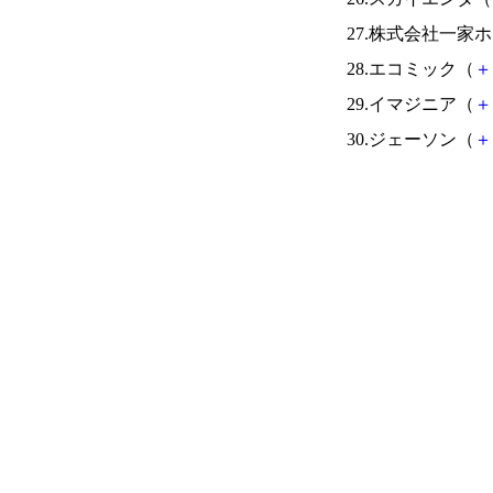
27.株式会社一家
28.エコミック（
＋
29.イマジニア（
＋
30.ジェーソン（
＋