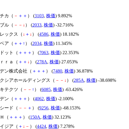
ユニチカ（
－
＋
＋
） (
3103
,
株価
) 9.892%
韓国ブル（
－
－
↓
） (
2033
,
株価
) -32.716%
メドレックス（
↓
＋
↓
） (
4586
,
株価
) 18.182%
韓国ベア（
＋
＋
↑
） (
2034
,
株価
) 11.345%
エードット（
＋
＋
＋
） (
7063
,
株価
) 22.353%
Ｔｅｒｒａ（
＋
＋
↓
） (
278A
,
株価
) 27.053%
スズデン株式会社（
＋
＋
＋
） (
7480
,
株価
) 36.878%
キオクシアホールディングス（
－
－
↓
） (
285A
,
株価
) -38.698%
アーキテクツ（
－
－
↑
） (
6085
,
株価
) -63.426%
イビデン（
＋
＋
＋
） (
4062
,
株価
) -2.100%
サクシード（
－
－
＋
） (
9256
,
株価
) -68.153%
ＳＨ（
＋
＋
＋
） (
150A
,
株価
) 32.123%
アメイジア（
＋
↓
－
） (
4424
,
株価
) 7.278%