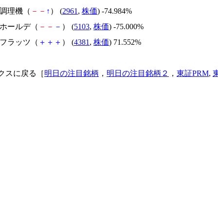
日本調理機（
－
－
↑
） (
2961
,
株価
) -74.984%
昭和ホールデ（
－
－
－
） (
5103
,
株価
) -75.000%
ビーフラッツ（
＋
＋
＋
） (
4381
,
株価
) 71.552%
クスに戻る［
明日の注目銘柄
，
明日の注目銘柄２
，
東証PRM
,