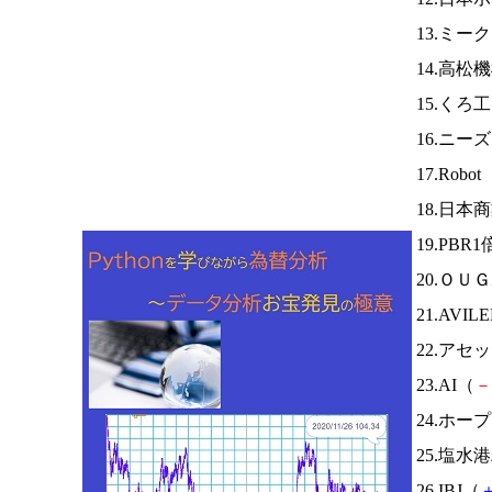
13.ミー
14.高松
15.くろ
16.ニー
17.Robot
18.日本
19.PB
20.Ｏ
21.AVIL
22.アセ
23.AI（
－
24.ホー
25.塩
26.IBJ（