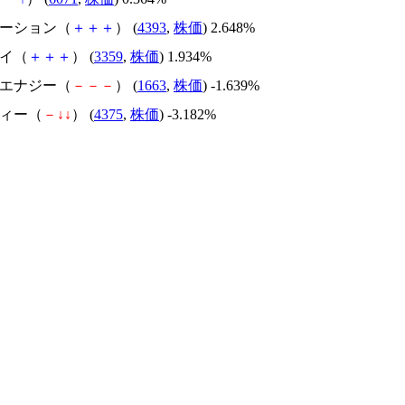
ベーション（
＋
＋
＋
） (
4393
,
株価
) 2.648%
セイ（
＋
＋
＋
） (
3359
,
株価
) 1.934%
Ｏエナジー（
－
－
－
） (
1663
,
株価
) -1.639%
フィー（
－
↓
↓
） (
4375
,
株価
) -3.182%