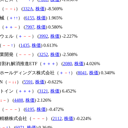
ク（
－
－
↓
） (
332A
,
株価
) -8.569%
機械（
＋
↑
↑
） (
6155
,
株価
) 1.965%
工（
＋
＋
－
） (
7997
,
株価
) 0.580%
ズウェル（
＋
－
－
） (
3992
,
株価
) -2.227%
（
－
－
↑
） (
1435
,
株価
) 0.613%
商業開発（
－
－
－
） (
3252
,
株価
) -2.508%
R1倍割れ解消推進ETF（
＋
＋
＋
） (
2080
,
株価
) 4.026%
ＵＧホールディングス株式会社（
＋
－
↑
） (
8041
,
株価
) 0.340%
EN（
－
↓
↓
） (
5591
,
株価
) -0.622%
ットイン（
＋
＋
＋
） (
3121
,
株価
) 6.452%
↓
－
） (
4488
,
株価
) 2.126%
プ（
－
－
－
） (
6195
,
株価
) -0.472%
水港精糖株式会社（
－
－
－
） (
2112
,
株価
) -0.224%
＋
－
↑
） (
6071
,
株価
) 0.364%