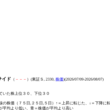
サイド
（
－
－
－
）(東証Ｓ, 2330,
株価
)(2026/07/09-2026/08/07)
ていた株上位３０、下位３０
線の株価（７５日,２５日,５日）↑＝上昇に転じた、↓＝下降に
が平均より低い、青＝株価が平均より高い