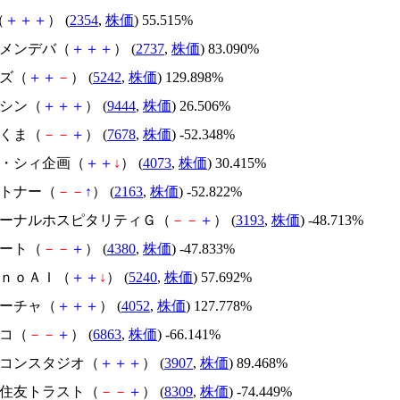
（
＋
＋
＋
） (
2354
,
株価
) 55.515%
トーメンデバ（
＋
＋
＋
） (
2737
,
株価
) 83.090%
イズ（
＋
＋
－
） (
5242
,
株価
) 129.898%
トーシン（
＋
＋
＋
） (
9444
,
株価
) 26.506%
かさくま（
－
－
＋
） (
7678
,
株価
) -52.348%
ジィ・シィ企画（
＋
＋
↓
） (
4073
,
株価
) 30.415%
アルトナー（
－
－
↑
） (
2163
,
株価
) -52.822%
エターナルホスピタリティＧ（
－
－
＋
） (
3193
,
株価
) -48.713%
Ｍマート（
－
－
＋
） (
4380
,
株価
) -47.833%
ｍｏｎｏＡＩ（
＋
＋
↓
） (
5240
,
株価
) 57.692%
フィーチャ（
＋
＋
＋
） (
4052
,
株価
) 127.778%
レコ（
－
－
＋
） (
6863
,
株価
) -66.141%
シリコンスタジオ（
＋
＋
＋
） (
3907
,
株価
) 89.468%
三井住友トラスト（
－
－
＋
） (
8309
,
株価
) -74.449%