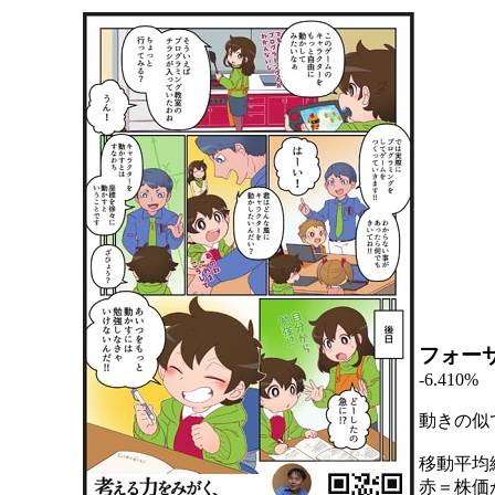
フォー
-6.410%
動きの似
移動平均
赤＝株価