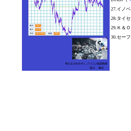
27.イノ
28.タイ
29.Ｋ＆
30.セー