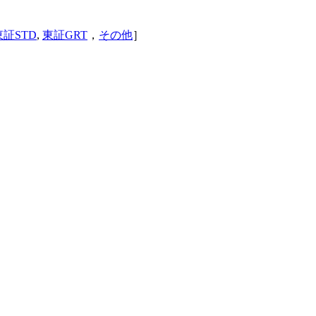
東証STD
,
東証GRT
，
その他
］