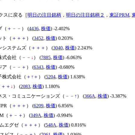
クスに戻る［
明日の注目銘柄
，
明日の注目銘柄２
，
東証PRM
,
ブ（
＋
－
－
） (
4436
,
株価
) -2.402%
ット（
＋
＋
＋
） (
3452
,
株価
) 0.203%
トンシステムズ（
＋
＋
＋
） (
3040
,
株価
) 2.243%
ノ株式会社（
－
－
↓
） (
7885
,
株価
) -6.063%
ジア（
－
－
＋
） (
6343
,
株価
) -0.680%
硝子株式会社（
＋
↑
＋
） (
5204
,
株価
) 1.638%
（
＋
＋
↓
） (
2083
,
株価
) 1.180%
ルネス・コミュニケーションズ（
－
－
↑
） (
366A
,
株価
) -3.387%
NPR（
＋
＋
＋
） (
6209
,
株価
) 6.856%
AM（
＋
－
＋
） (
349A
,
株価
) -0.994%
テムエグゼ（
＋
＋
＋
） (
548A
,
株価
) 0.816%
ホスピス（
－
－
＋
） (
7061
,
株価
) -1.036%