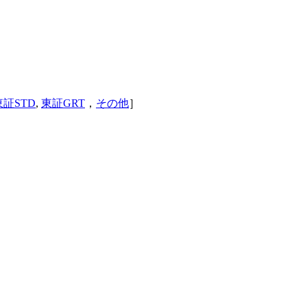
東証STD
,
東証GRT
，
その他
］