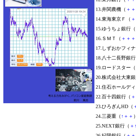
13.井関農機（
＋
＋
14.東海東京Ｆ（
＋
15.ゆうちょ銀行（
16.ＳＭＴ（
＋
＋
＋
17.しずおかフィ
18.八十二長野銀
19.ロードスター（
20.株式会社大東
21.住石ホールデ
22.百十四銀行（
＋
23.ひろぎんHD（
24.三菱重（
↑
＋
＋
）
25.NEXT銀行（
＋
26.紀陽銀行（
＋
＋