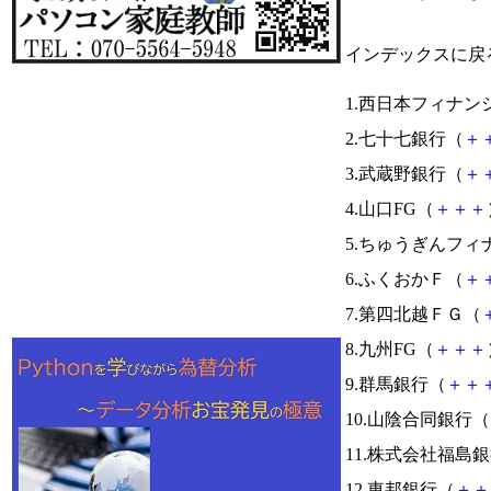
インデックスに戻
1.西日本フィナン
2.七十七銀行（
＋
3.武蔵野銀行（
＋
4.山口FG（
＋
＋
＋
5.ちゅうぎんフィ
6.ふくおかＦ（
＋
7.第四北越ＦＧ（
8.九州FG（
＋
＋
＋
9.群馬銀行（
＋
＋
10.山陰合同銀行（
11.株式会社福島
12.東邦銀行（
＋
＋