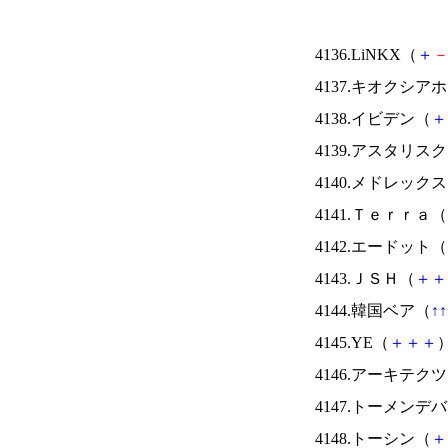
4136.LiNKX（
＋
4137.キオクシ
4138.イビデン（
＋
4139.アスタリス
4140.メドレック
4141.Ｔｅｒｒａ（
4142.エードット（
4143.ＪＳＨ（
＋
＋
4144.韓国ベア（
↑
↑
4145.YE（
＋
＋
＋
）
4146.アーキテク
4147.トーメンデ
4148.トーシン（
＋