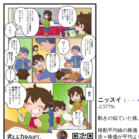
ニッスイ
（
－
－
-2.577%
動きの似ていた株
移動平均線の株価
赤＝株価が平均よ