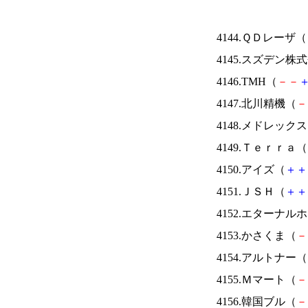
4144.ＱＤレーザ（
4145.スズデン株
4146.TMH（
－
－
4147.北川精機（
－
4148.メドレック
4149.Ｔｅｒｒａ（
4150.アイズ（
＋
＋
4151.ＪＳＨ（
＋
＋
4152.エターナ
4153.かさくま（
－
4154.アルトナー（
4155.Ｍマート（
－
4156.韓国ブル（
－