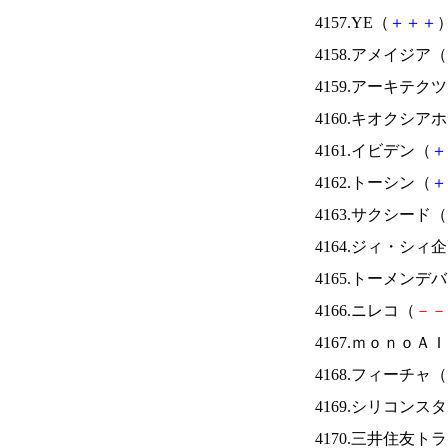
4157.YE（
＋
＋
＋
）
4158.アメイジア（
4159.アーキテク
4160.キオクシ
4161.イビデン（
＋
4162.トーシン（
＋
4163.サクシード（
4164.ジィ・シィ
4165.トーメンデ
4166.ニレコ（
－
－
4167.ｍｏｎｏＡ
4168.フィーチャ（
4169.シリコンス
4170.三井住友ト