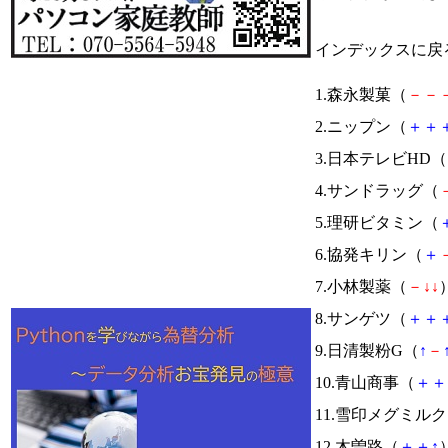
インデックスに戻
1.森永製菓（
－
－
2.ニップン（
＋
＋
3.日本テレビHD（
4.サンドラッグ（
5.理研ビタミン（
6.協発キリン（
＋
7.小林製薬（
－
↓
↓
）
8.サンゲツ（
＋
＋
9.日清製粉G（
↑
－
10.青山商事（
＋
＋
11.雪印メグミル
12.木曽路（
＋
＋
↑
）