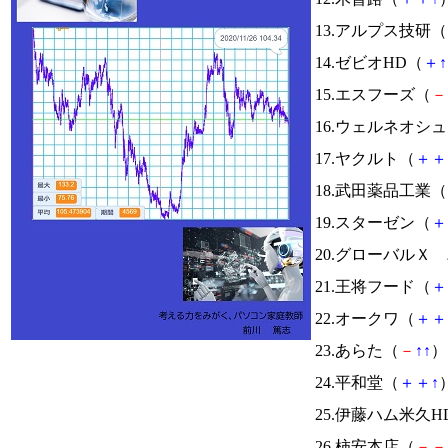
13.アルプス技研（
14.ゼビオHD（
＋
↑
15.エスフーズ（
－
16.ウェルネオシ
17.ヤクルト（
＋
＋
18.武田薬品工業（
19.スターゼン（
＋
20.グローバルＸ
21.王将フード（
＋
22.オークワ（
＋
＋
23.あらた（
－
↑
↑
） 
24.平和堂（
＋
＋
↑
）
25.伊藤ハム米久H
26.柿安本店（
－
－