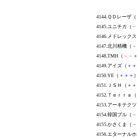
4144.ＱＤレーザ（
4145.ユニチカ（
－
4146.メドレック
4147.北川精機（
－
4148.TMH（
－
－
4149.アイズ（
＋
＋
4150.YE（
＋
＋
＋
）
4151.ＪＳＨ（
＋
＋
4152.Ｔｅｒｒａ（
4153.アーキテク
4154.韓国ブル（
－
4155.かさくま（
－
4156.エターナ