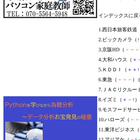
インデックスに戻
1.西日本旅客鉄道
2.ビックカメラ（
↑
3.京阪HD（
－
－
－
4.大和ハウス（
＋
5.ＫＤＤＩ（
＋
＋
↑
6.東急（
－
－
－
） (
7.ＪＡＣリクルー
8.イズミ（
＋
－
↑
） 
9.モスフードサー
10.ハローズ（
－
－
11.東洋ビジネス（
12.アリアケ（
－
↑