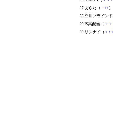
27.あらた（
－
↑
↑
） 
28.立川ブライン
29.IS高配当（
＋
＋
30.リンナイ（
＋
↑