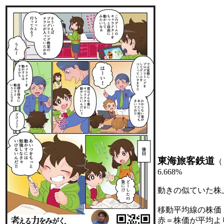
東海旅客鉄道
（
6.668%
動きの似ていた株
移動平均線の株価
赤＝株価が平均よ