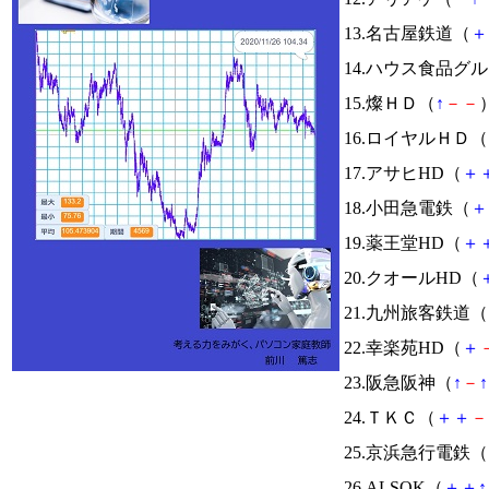
13.名古屋鉄道（
＋
14.ハウス食品グ
15.燦ＨＤ（
↑
－
－
）
16.ロイヤルＨＤ（
17.アサヒHD（
＋
18.小田急電鉄（
＋
19.薬王堂HD（
＋
20.クオールHD（
21.九州旅客鉄道（
22.幸楽苑HD（
＋
23.阪急阪神（
↑
－
↑
24.ＴＫＣ（
＋
＋
－
25.京浜急行電鉄（
26.ALSOK（
＋
＋
↑