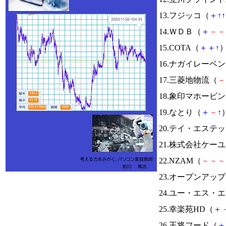
13.フジッコ（
＋
↑
↑
14.ＷＤＢ（
＋
－
－
15.COTA（
＋
＋
↑
）
16.ナガイレーベ
17.三菱地物流（
－
18.象印マホービ
19.なとり（
＋
－
↑
）
20.テイ・エステ
21.株式会社ケー
22.NZAM（
－
－
－
23.オープンアッ
24.ユー・エス・
25.幸楽苑HD（
＋
26.王将フード（
＋