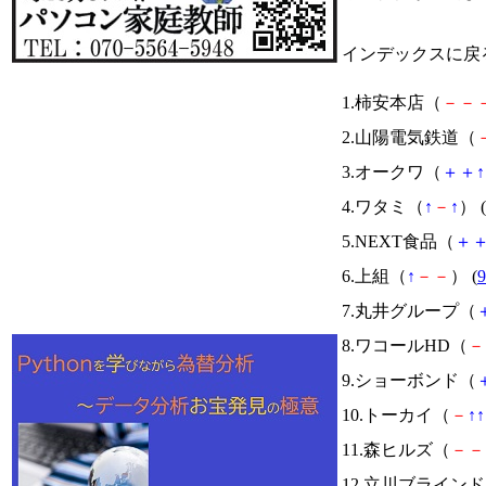
インデックスに戻
1.柿安本店（
－
－
2.山陽電気鉄道（
3.オークワ（
＋
＋
↑
4.ワタミ（
↑
－
↑
） (
5.NEXT食品（
＋
6.上組（
↑
－
－
） (
9
7.丸井グループ（
8.ワコールHD（
－
9.ショーボンド（
10.トーカイ（
－
↑
↑
11.森ヒルズ（
－
－
12.立川ブライン