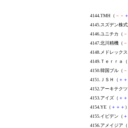
4144.TMH（
－
－
4145.スズデン株
4146.ユニチカ（
－
4147.北川精機（
－
4148.メドレック
4149.Ｔｅｒｒａ（
4150.韓国ブル（
－
4151.ＪＳＨ（
＋
＋
4152.アーキテク
4153.アイズ（
＋
＋
4154.YE（
＋
＋
＋
）
4155.イビデン（
＋
4156.アメイジア（