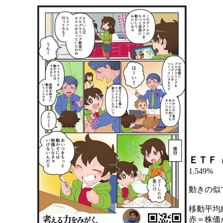
ＥＴＦ
1.549%
動きの似
移動平均
赤＝株価