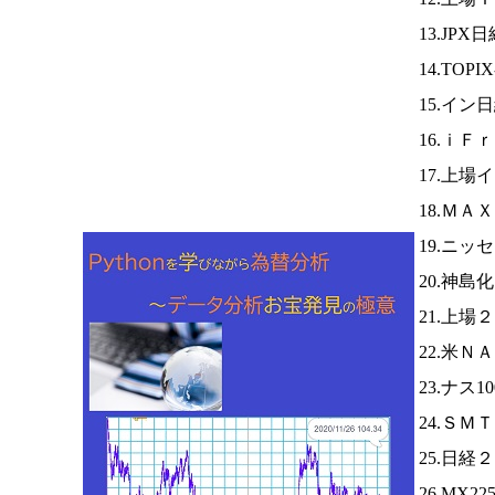
13.JPX
14.TOPI
15.イン
16.ｉＦ
17.上場
18.Ｍ
19.ニッ
20.神島
21.上場
22.米Ｎ
23.ナス1
24.ＳＭ
25.日経
26.MX2