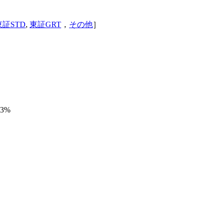
東証STD
,
東証GRT
，
その他
］
113%