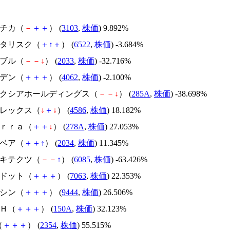
ユニチカ（
－
＋
＋
） (
3103
,
株価
) 9.892%
アスタリスク（
＋
↑
＋
） (
6522
,
株価
) -3.684%
韓国ブル（
－
－
↓
） (
2033
,
株価
) -32.716%
イビデン（
＋
＋
＋
） (
4062
,
株価
) -2.100%
キオクシアホールディングス（
－
－
↓
） (
285A
,
株価
) -38.698%
メドレックス（
↓
＋
↓
） (
4586
,
株価
) 18.182%
Ｔｅｒｒａ（
＋
＋
↓
） (
278A
,
株価
) 27.053%
韓国ベア（
＋
＋
↑
） (
2034
,
株価
) 11.345%
アーキテクツ（
－
－
↑
） (
6085
,
株価
) -63.426%
エードット（
＋
＋
＋
） (
7063
,
株価
) 22.353%
トーシン（
＋
＋
＋
） (
9444
,
株価
) 26.506%
ＳＨ（
＋
＋
＋
） (
150A
,
株価
) 32.123%
（
＋
＋
＋
） (
2354
,
株価
) 55.515%