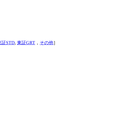
東証STD
,
東証GRT
，
その他
］