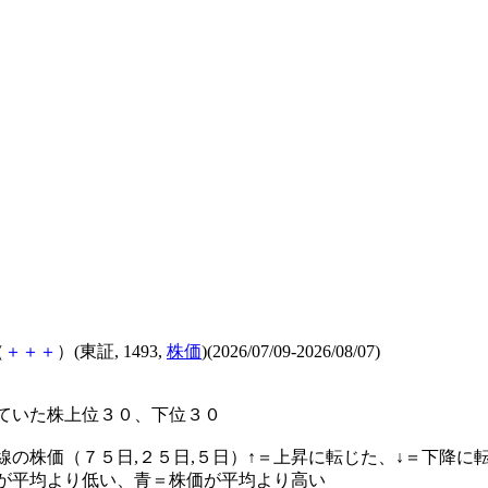
（
＋
＋
＋
）(東証, 1493,
株価
)(2026/07/09-2026/08/07)
ていた株上位３０、下位３０
線の株価（７５日,２５日,５日）↑＝上昇に転じた、↓＝下降に
が平均より低い、青＝株価が平均より高い