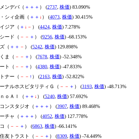
トーメンデバ（
＋
＋
＋
） (
2737
,
株価
) 83.090%
ジィ・シィ企画（
＋
＋
↓
） (
4073
,
株価
) 30.415%
アメイジア（
＋
↓
－
） (
4424
,
株価
) 7.278%
サクシード（
－
－
＋
） (
9256
,
株価
) -68.153%
イズ（
＋
＋
－
） (
5242
,
株価
) 129.898%
かさくま（
－
－
＋
） (
7678
,
株価
) -52.348%
Ｍマート（
－
－
＋
） (
4380
,
株価
) -47.833%
アルトナー（
－
－
↑
） (
2163
,
株価
) -52.822%
エターナルホスピタリティＧ（
－
－
＋
） (
3193
,
株価
) -48.713%
ｍｏｎｏＡＩ（
＋
＋
↓
） (
5240
,
株価
) 57.692%
シリコンスタジオ（
＋
＋
＋
） (
3907
,
株価
) 89.468%
フィーチャ（
＋
＋
＋
） (
4052
,
株価
) 127.778%
レコ（
－
－
＋
） (
6863
,
株価
) -66.141%
三井住友トラスト（
－
－
＋
） (
8309
,
株価
) -74.449%