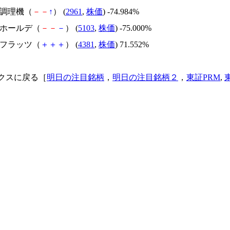
日本調理機（
－
－
↑
） (
2961
,
株価
) -74.984%
昭和ホールデ（
－
－
－
） (
5103
,
株価
) -75.000%
ビーフラッツ（
＋
＋
＋
） (
4381
,
株価
) 71.552%
クスに戻る［
明日の注目銘柄
，
明日の注目銘柄２
，
東証PRM
,