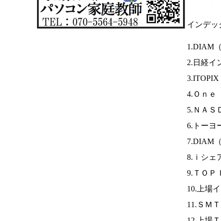
インデッ
1.DIAM
2.日経イ
3.ITOPI
4.Ｏｎｅ
5.ＮＡ
6.トー
7.DIAM
8.ｉシェ
9.ＴＯＰ
10.上場
11.ＳＭ
12.上場