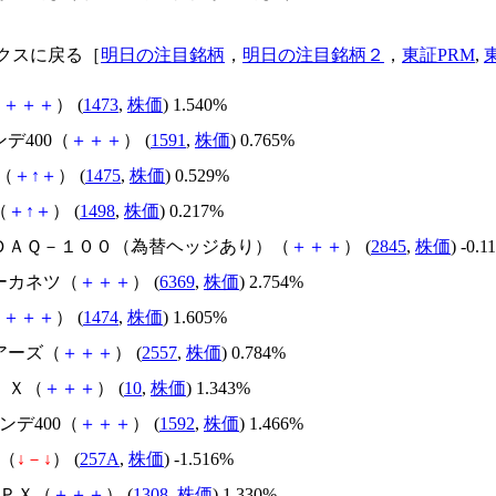
クスに戻る［
明日の注目銘柄
，
明日の注目銘柄２
，
東証PRM
,
（
＋
＋
＋
） (
1473
,
株価
) 1.540%
ンデ400（
＋
＋
＋
） (
1591
,
株価
) 0.765%
X（
＋
↑
＋
） (
1475
,
株価
) 0.529%
（
＋
↑
＋
） (
1498
,
株価
) 0.217%
ＳＤＡＱ－１００（為替ヘッジあり）（
＋
＋
＋
） (
2845
,
株価
) -0.
ヨーカネツ（
＋
＋
＋
） (
6369
,
株価
) 2.754%
（
＋
＋
＋
） (
1474
,
株価
) 1.605%
アーズ（
＋
＋
＋
） (
2557
,
株価
) 0.784%
ＩＸ（
＋
＋
＋
） (
10
,
株価
) 1.343%
インデ400（
＋
＋
＋
） (
1592
,
株価
) 1.466%
Ｔ（
↓
－
↓
） (
257A
,
株価
) -1.516%
ＴＰＸ（
＋
＋
＋
） (
1308
,
株価
) 1.330%