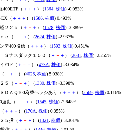
日経400ETF（
＋
＋
＋
） (
1364
,
株価
) -0.053%
X-EX（
＋
＋
＋
） (
1586
,
株価
) 0.493%
日経２２５（
＋
－
＋
） (
1578
,
株価
) -3.389%
ｒｅｅ（
＋
－
＋
） (
2624
,
株価
) -2.937%
インデ400投信（
＋
＋
＋
） (
1593
,
株価
) 0.451%
ＡＸＩＳナスダック１００（
＋
－
＋
） (
2631
,
株価
) -2.255%
セイETF（
＋
－
＋
） (
473A
,
株価
) -3.084%
化（
－
＋
＋
） (
4026
,
株価
) 5.038%
２２５（
＋
－
＋
） (
1330
,
株価
) -3.398%
ＡＳＤＡＱ100為替ヘッジあり（
＋
＋
＋
） (
2569
,
株価
) 0.116%
00連動（
－
－
＋
） (
1545
,
株価
) -2.648%
Ｔ（
＋
＋
＋
） (
170A
,
株価
) 0.355%
２２５投（
＋
－
＋
） (
1321
,
株価
) -3.301%
25投信（
＋
－
＋
） (
1346
,
株価
) -4.012%