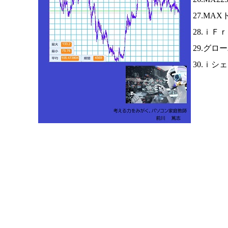
27.MA
28.ｉＦ
29.グロ
30.ｉシ