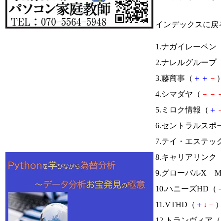
インデックスに戻
1.ナガイレーベン
2.ナレルグループ
3.藤商事（
＋
＋
－
）
4.シマダヤ（
－
－
5.ミロク情報（
＋
6.セントラルスポ
7.テイ・エステッ
8.キャリアリンク
9.グローバルX Mor
10.ハニーズHD（
11.VTHD（
＋
↓
－
）
12.トランヴィア（