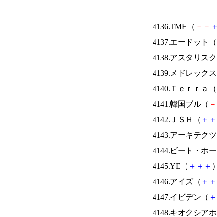
4136.TMH（
－
－
4137.エードット（
4138.アスタリス
4139.メドレック
4140.Ｔｅｒｒａ（
4141.韓国ブル（
－
4142.ＪＳＨ（
＋
＋
4143.アーキテク
4144.ビート・
4145.YE（
＋
＋
＋
）
4146.アイズ（
＋
＋
4147.イビデン（
＋
4148.キオクシ