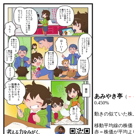
あみやき亭
（
－
0.450%
動きの似ていた株
移動平均線の株価
赤＝株価が平均よ