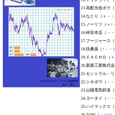
13.高配当低ボラ（
14.なとり（
＋
－
－
15.ノーリツ（
＋
↑
16.柿安本店（
－
－
17.フージャース（
18.扶桑薬（
↑
－
－
）
19.ＣＡＣＨＤ（
＋
20.新家工業株式
21.セントラル・
22.シキボウ（
－
－
23.山陽電気鉄道（
24.ヨータイ（
－
－
25.ハイマックス（
26.TOW（
－
＋
↑
） 