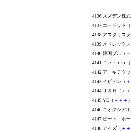
4136.スズデン株
4137.エードット（
4138.アスタリス
4139.メドレック
4140.韓国ブル（
－
4141.Ｔｅｒｒａ（
4142.アーキテク
4143.イビデン（
＋
4144.ＪＳＨ（
＋
＋
4145.YE（
＋
＋
＋
）
4146.キオクシ
4147.ビート・
4148.アイズ（
＋
＋