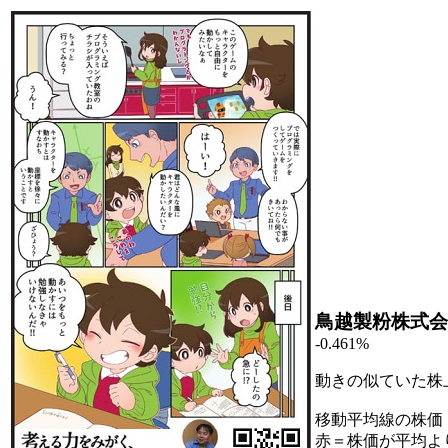
鳥越製粉株式会
-0.461%
動きの似ていた株
移動平均線の株価
赤＝株価が平均よ