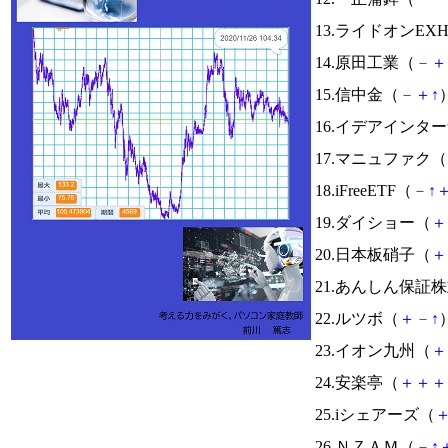
13.ライドオンEX
14.原田工業（
－
＋
15.信中金（
－
＋
↑
）
16.イデアインタ
17.マニュファク（
18.iFreeETF（
－
↑
19.ダイショー（
＋
20.日本板硝子（
＋
21.あんしん保証
22.ルツボ（
＋
－
↑
）
23.イオン九州（
＋
24.安楽亭（
＋
＋
＋
25.iシェアーズ（
26.ＮＺＡＭ（
－
↑