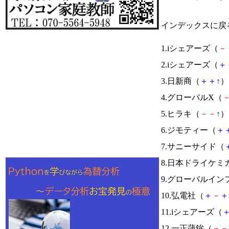
インデックスに戻
1.iシェアーズ（
－
2.iシェアーズ（
＋
3.日新商（
＋
＋
↑
） 
4.グローバルX（
5.ヒラキ（
－
－
↑
） 
6.ジモティー（
＋
7.サニーサイド（
8.日本ドライケミ
9.グローバルイン
10.弘電社（
＋
－
＋
11.iシェアーズ（
12.一正蒲鉾（
－
－