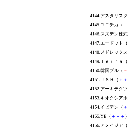
4144.アスタリス
4145.ユニチカ（
－
4146.スズデン株
4147.エードット（
4148.メドレック
4149.Ｔｅｒｒａ（
4150.韓国ブル（
－
4151.ＪＳＨ（
＋
＋
4152.アーキテク
4153.キオクシ
4154.イビデン（
＋
4155.YE（
＋
＋
＋
）
4156.アメイジア（