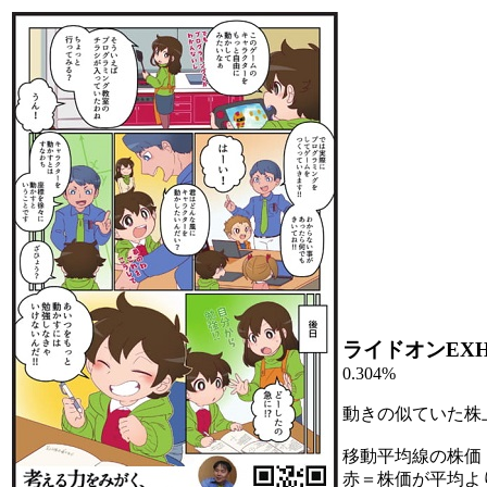
ライドオンEX
0.304%
動きの似ていた株
移動平均線の株価
赤＝株価が平均よ