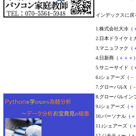
インデックスに戻
1.株式会社大冷（
2.日本ドライケミ
3.マニュファク（
4.日新商（
＋
＋
＋
）
5.サニーサイド（
6.iシェアーズ（
－
7.グローバルX（
8.グローバルイン
9.iシェアーズ（
＋
10.パーソナル（
＋
11.iシェアーズ（
12.ジモティー（
＋