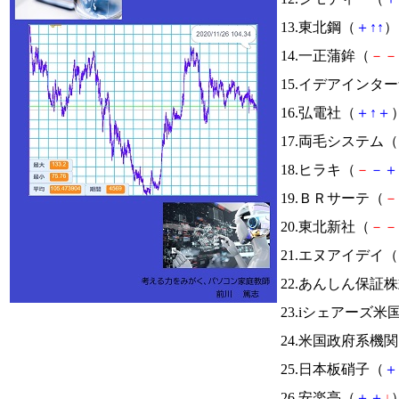
13.東北鋼（
＋
↑
↑
） 
14.一正蒲鉾（
－
－
15.イデアインタ
16.弘電社（
＋
↑
＋
）
17.両毛システム（
18.ヒラキ（
－
－
＋
19.ＢＲサーテ（
－
20.東北新社（
－
－
21.エヌアイデイ（
22.あんしん保証
23.iシェアーズ米
24.米国政府系
25.日本板硝子（
＋
26.安楽亭（
＋
＋
↓
）