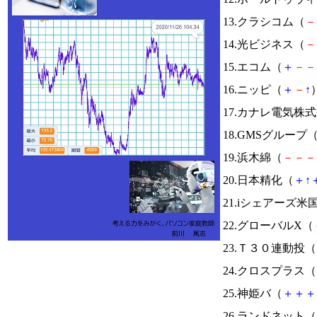
13.クラシコム（
－
14.光ビジネス（
－
15.エコム（
＋
－
－
16.ニッピ（
＋
－
↑
）
17.カナレ電気株
18.GMSグループ
19.浜木綿（
－
－
－
20.日本精化（
＋
↑
21.iシェアーズ米
22.グローバルX（
23.Ｔ３０連動投（
24.クロスプラス（
25.神姫バ（
＋
＋
＋
26.ランドネット（