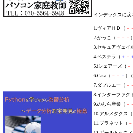
インデックスに戻
1.ヴィアＨＤ（
－
2.かっこ（
－
－
－
）
3.セキュアヴェイ
4.ベステラ（
＋
－
5.iシェアーズ（
－
6.Casa（
－
－
－
） (
7.ダブルエー（
－
8.インターファク
9.のむら産業（
－
10.アルメタクス（
11.プラネット（
－
12.ポールトゥウ