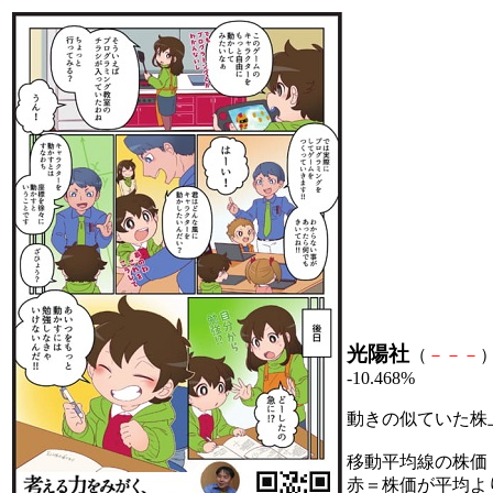
光陽社
（
－
－
－
）
-10.468%
動きの似ていた株
移動平均線の株価
赤＝株価が平均よ