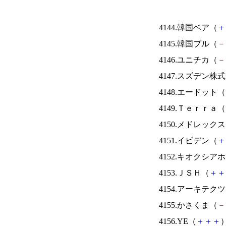
4144.韓国ベア（
＋
4145.韓国ブル（
－
4146.ユニチカ（
－
4147.スズデン株
4148.エードット（
4149.Ｔｅｒｒａ（
4150.メドレック
4151.イビデン（
＋
4152.キオクシ
4153.ＪＳＨ（
＋
＋
4154.アーキテク
4155.かさくま（
－
4156.YE（
＋
＋
＋
）