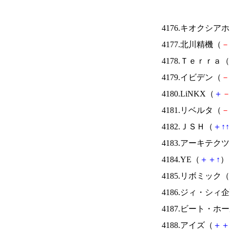
4176.キオクシ
4177.北川精機（
－
4178.Ｔｅｒｒａ（
4179.イビデン（
－
4180.LiNKX（
＋
4181.リベルタ（
－
4182.ＪＳＨ（
＋
↑
↑
4183.アーキテク
4184.YE（
＋
＋
↑
） 
4185.リボミック（
4186.ジィ・シィ
4187.ビート・
4188.アイズ（
＋
＋