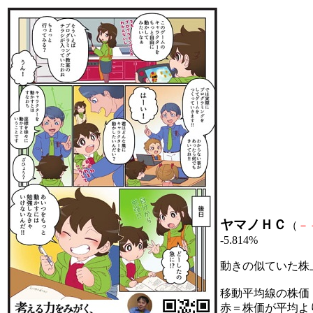
ヤマノＨＣ
（
－
-5.814%
動きの似ていた株
移動平均線の株価
赤＝株価が平均よ