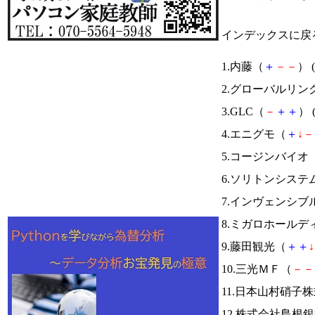
インデックスに戻
1.内藤（
＋
－
－
） (
2.グローバルリン
3.GLC（
－
＋
＋
） 
4.エニグモ（
＋
↓
－
5.コージンバイオ
6.ソリトンシステ
7.インヴェンシブ
8.ミガロホールデ
9.藤田観光（
＋
＋
↓
10.三光ＭＦ（
－
－
11.日本山村硝子
12.株式会社島根