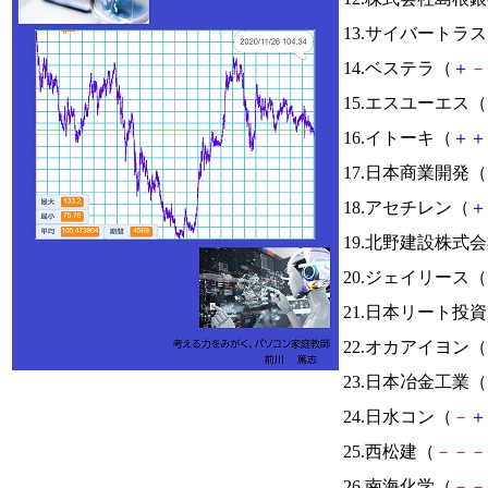
13.サイバートラ
14.ベステラ（
＋
－
15.エスユーエス（
16.イトーキ（
＋
＋
17.日本商業開発（
18.アセチレン（
＋
19.北野建設株式
20.ジェイリース（
21.日本リート投
22.オカアイヨン（
23.日本冶金工業（
24.日水コン（
－
＋
25.西松建（
－
－
－
26.南海化学（
－
－