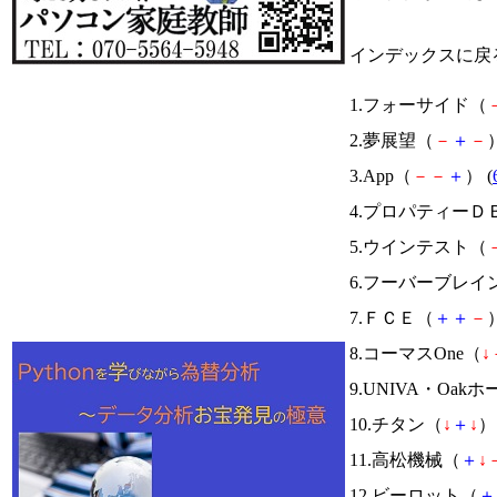
インデックスに戻
1.フォーサイド（
2.夢展望（
－
＋
－
）
3.App（
－
－
＋
） (
4.プロパティーＤ
5.ウインテスト（
6.フーバーブレイ
7.ＦＣＥ（
＋
＋
－
）
8.コーマスOne（
↓
9.UNIVA・Oa
10.チタン（
↓
＋
↓
） 
11.高松機械（
＋
↓
12.ビーロット（
＋