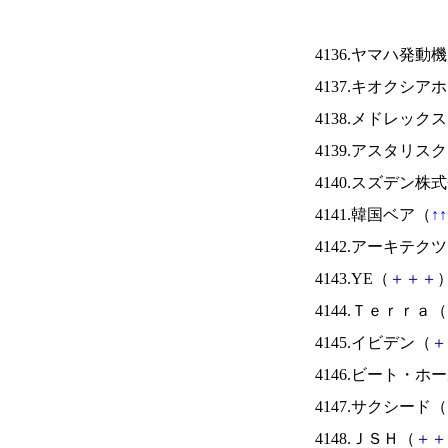
4136.ヤマハ発動
4137.キオクシ
4138.メドレック
4139.アスタリス
4140.スズデン株
4141.韓国ベア（
↑
↑
4142.アーキテク
4143.YE（
＋
＋
＋
）
4144.Ｔｅｒｒａ（
4145.イビデン（
＋
4146.ビート・
4147.サクシード（
4148.ＪＳＨ（
＋
＋