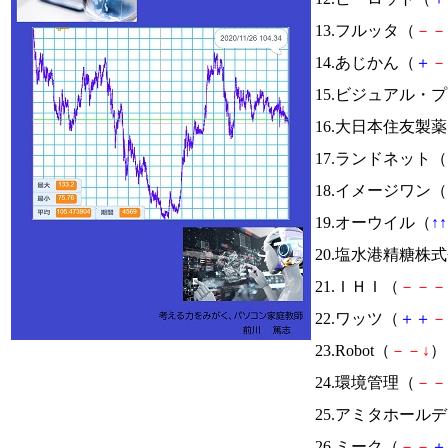
13.フルッタ（
－
－
14.あじかん（
＋
－
15.ビジュアル・
16.大日本住友製
17.ランドネット（
18.イメージワン（
19.オーウイル（
↑
↑
20.塩水港精糖株
21.ＩＨＩ（
－
－
－
22.ワッツ（
＋
＋
－
23.Robot（
－
－
↓
） 
24.環境管理（
－
－
25.アミタホール
26.ミーク（
－
－
＋