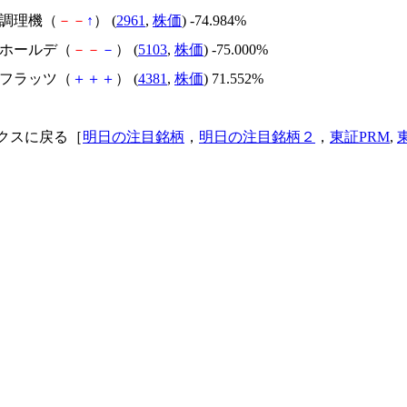
日本調理機（
－
－
↑
） (
2961
,
株価
) -74.984%
昭和ホールデ（
－
－
－
） (
5103
,
株価
) -75.000%
ビーフラッツ（
＋
＋
＋
） (
4381
,
株価
) 71.552%
クスに戻る［
明日の注目銘柄
，
明日の注目銘柄２
，
東証PRM
,