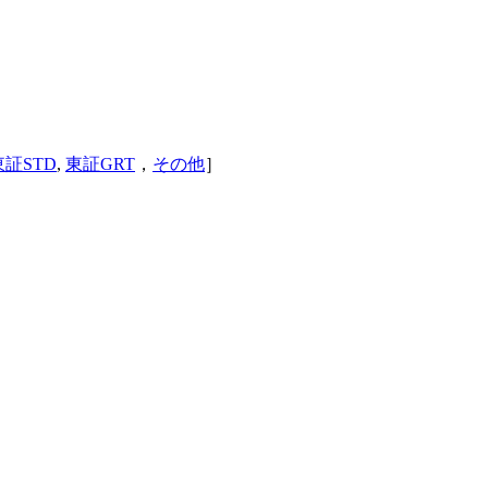
東証STD
,
東証GRT
，
その他
］