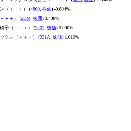
コン（
＋
－
＋
） (
4800
,
株価
) -0.804%
＋
＋
＋
） (
2224
,
株価
) 0.408%
板硝子（
＋
－
＋
） (
5202
,
株価
) 0.000%
ィックス（
＋
＋
－
） (
331A
,
株価
) 1.010%