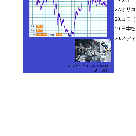
27.オリ
28.コモ（
29.日本
30.メデ