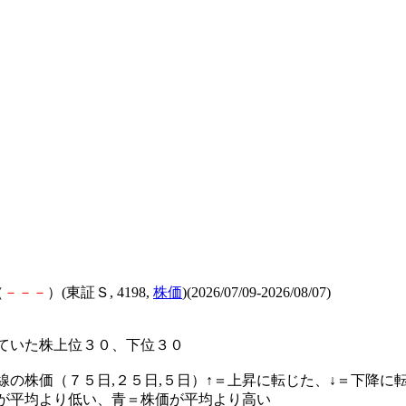
（
－
－
－
）(東証Ｓ, 4198,
株価
)(2026/07/09-2026/08/07)
ていた株上位３０、下位３０
線の株価（７５日,２５日,５日）↑＝上昇に転じた、↓＝下降に
が平均より低い、青＝株価が平均より高い