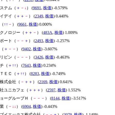
システム（
＋
－
↓
） (
9691
,
株価
) -0.579%
アイデイ（
＋
＋
－
） (
2349
,
株価
) 0.440%
伎（
↑
↑
－
） (
9661
,
株価
) 0.000%
テクノロジー（
＋
＋
－
） (
483A
,
株価
) 1.009%
サポート（
－
－
＋
） (
2493
,
株価
) -1.257%
Ｃ（
＋
－
－
） (
9402
,
株価
) -3.607%
ムリビン（
－
－
－
） (
3426
,
株価
) -0.463%
イチ（
＋
↑
↑
） (
7643
,
株価
) 0.234%
ＬＴＥＣ（
＋
↑
↑
） (
8283
,
株価
) -0.749%
Ｓ株式会社（
－
＋
＋
） (
2169
,
株価
) 0.641%
式会社ユニカフェ（
＋
＋
＋
） (
2597
,
株価
) 1.552%
ンキョーグループＨ（
－
－
－
） (
8144
,
株価
) -3.517%
工業（
－
↓
↓
） (
6904
,
株価
) -0.443%
ィーブイエックス株式会社（
－
－
＋
） (
3079
,
株価
) -1.140%