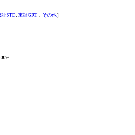
東証STD
,
東証GRT
，
その他
］
.200%