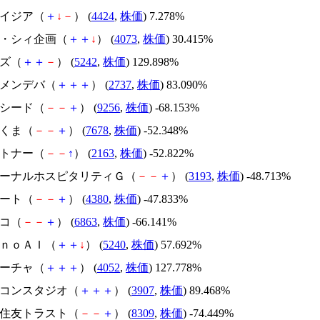
アメイジア（
＋
↓
－
） (
4424
,
株価
) 7.278%
ジィ・シィ企画（
＋
＋
↓
） (
4073
,
株価
) 30.415%
イズ（
＋
＋
－
） (
5242
,
株価
) 129.898%
トーメンデバ（
＋
＋
＋
） (
2737
,
株価
) 83.090%
サクシード（
－
－
＋
） (
9256
,
株価
) -68.153%
かさくま（
－
－
＋
） (
7678
,
株価
) -52.348%
アルトナー（
－
－
↑
） (
2163
,
株価
) -52.822%
エターナルホスピタリティＧ（
－
－
＋
） (
3193
,
株価
) -48.713%
Ｍマート（
－
－
＋
） (
4380
,
株価
) -47.833%
レコ（
－
－
＋
） (
6863
,
株価
) -66.141%
ｍｏｎｏＡＩ（
＋
＋
↓
） (
5240
,
株価
) 57.692%
フィーチャ（
＋
＋
＋
） (
4052
,
株価
) 127.778%
シリコンスタジオ（
＋
＋
＋
） (
3907
,
株価
) 89.468%
三井住友トラスト（
－
－
＋
） (
8309
,
株価
) -74.449%