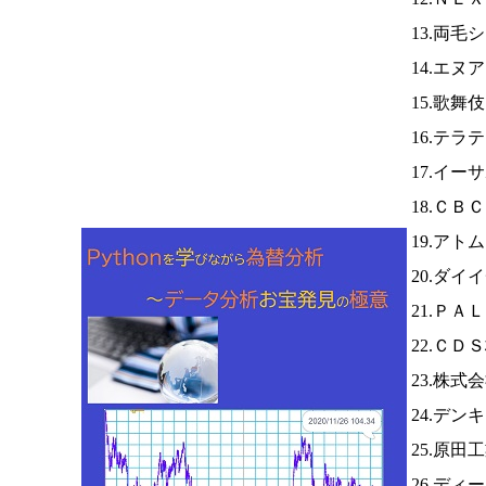
13.両毛
14.エヌ
15.歌舞
16.テラ
17.イー
18.ＣＢ
19.アト
20.ダイ
21.ＰＡ
22.ＣＤ
23.株
24.デ
25.原田
26.デ