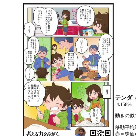
テンダ
-4.158%
動きの似
移動平均
赤＝株価