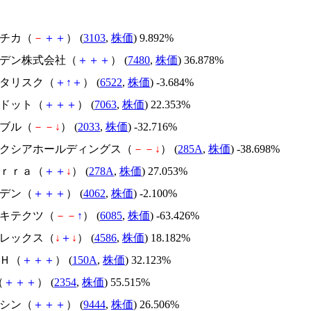
ユニチカ（
－
＋
＋
） (
3103
,
株価
) 9.892%
スズデン株式会社（
＋
＋
＋
） (
7480
,
株価
) 36.878%
アスタリスク（
＋
↑
＋
） (
6522
,
株価
) -3.684%
エードット（
＋
＋
＋
） (
7063
,
株価
) 22.353%
韓国ブル（
－
－
↓
） (
2033
,
株価
) -32.716%
キオクシアホールディングス（
－
－
↓
） (
285A
,
株価
) -38.698%
Ｔｅｒｒａ（
＋
＋
↓
） (
278A
,
株価
) 27.053%
イビデン（
＋
＋
＋
） (
4062
,
株価
) -2.100%
アーキテクツ（
－
－
↑
） (
6085
,
株価
) -63.426%
メドレックス（
↓
＋
↓
） (
4586
,
株価
) 18.182%
ＳＨ（
＋
＋
＋
） (
150A
,
株価
) 32.123%
（
＋
＋
＋
） (
2354
,
株価
) 55.515%
トーシン（
＋
＋
＋
） (
9444
,
株価
) 26.506%