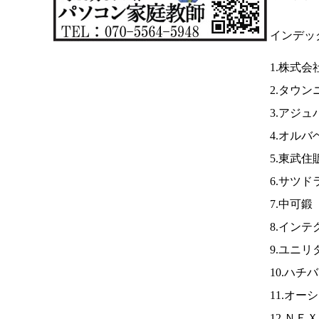
インデッ
1.株式
2.タウ
3.アジュ
4.オル
5.東武住
6.サツド
7.中可鍛
8.イン
9.ユニリ
10.ハチ
11.オー
12.ＮＥ