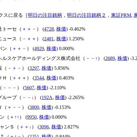
クスに戻る［
明日の注目銘柄
，
明日の注目銘柄２
，
東証PRM
,
会社トーセ（
＋
＋
－
） (
4728
,
株価
) -0.462%
ンニュース（
－
＋
＋
） (
2481
,
株価
) 1.250%
バン（
＋
＋
－
） (
4929
,
株価
) 0.000%
バヘルスケアホールディングス株式会社（
－
－
↑
） (
2689
,
株価
) -3
販（
－
＋
－
） (
3297
,
株価
) 5.856%
ラＨ（
＋
＋
＋
） (
3544
,
株価
) 0.403%
（
－
－
－
） (
5607
,
株価
) -2.110%
テグループ（
－
－
↓
） (
192A
,
株価
) -2.265%
タ（
＋
－
－
） (
3800
,
株価
) -0.153%
バン（
＋
↑
↑
） (
9950
,
株価
) 0.000%
シャンＳ（
＋
＋
↓
） (
3096
,
株価
) 2.827%
ＸＴ（
＋
↑
－
） (
2251
,
株価
) -0.844%