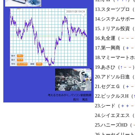
13.スターツプロ（
14.システムサポ
15.Ｊリアル投資（
16.丸全運（
－
－
－
17.第一興商（
＋
－
18.マミーマート
19.あさひ（
↑
－
－
）
20.アドソル日進（
21.セグエＧ（
＋
－
22.ピックルスH（
23.シード（
＋
＋
－
24.シイエヌエス（
25.ハニーズHD（
26.トーセイリー