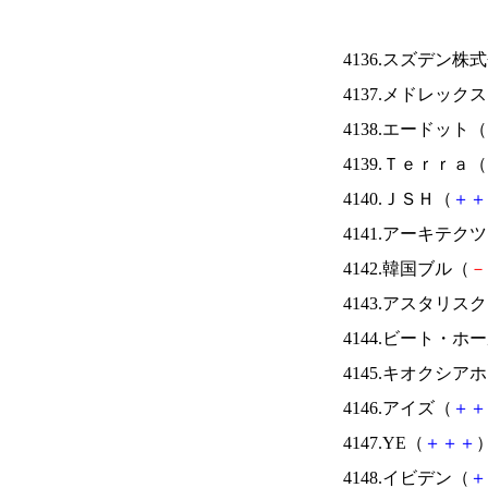
4136.スズデン株
4137.メドレック
4138.エードット（
4139.Ｔｅｒｒａ（
4140.ＪＳＨ（
＋
＋
4141.アーキテク
4142.韓国ブル（
－
4143.アスタリス
4144.ビート・
4145.キオクシ
4146.アイズ（
＋
＋
4147.YE（
＋
＋
＋
）
4148.イビデン（
＋