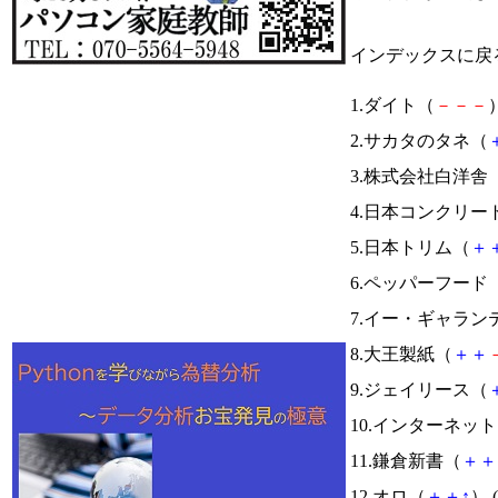
インデックスに戻
1.ダイト（
－
－
－
）
2.サカタのタネ（
3.株式会社白洋舎
4.日本コンクリー
5.日本トリム（
＋
6.ペッパーフード
7.イー・ギャラン
8.大王製紙（
＋
＋
9.ジェイリース（
10.インターネッ
11.鎌倉新書（
＋
＋
12.オロ（
＋
＋
↑
） (