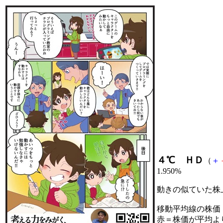
４℃ ＨＤ
（
＋
1.950%
動きの似ていた株
移動平均線の株価
赤＝株価が平均よ