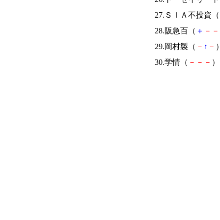
27.ＳＩＡ不投資（
28.阪急百（
＋
－
－
29.岡村製（
－
↑
－
）
30.学情（
－
－
－
） 