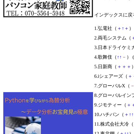
インデックスに戻
1.弘電社（
＋
↑
＋
） 
2.両毛システム（
3.日本ドライケミ
4.歌舞伎（
↑
↑
－
） (
5.日新商（
＋
＋
＋
）
6.iシェアーズ（
＋
7.グローバルX（
8.グローバルイン
9.ジモティー（
＋
10.ハチバン（
＋
↑
↑
11.株式会社大冷（
12.東北鋼（
＋
↑
↑
） 