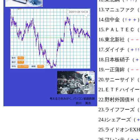
13.マニュファク（
14.信中金（
↑
＋
＋
）
15.ＰＡＬＴＥＣ（
16.東北新社（
－
－
17.ダイイチ（
＋
↑
↑
18.日本板硝子（
＋
19.一正蒲鉾（
－
－
20.サニーサイド（
21.ＥＴＦハイイ
22.野村外国債Ｈ（
23.ライフフーズ（
24.iシェアーズ（
25.ライドオンEX
26.フレンテ（
＋
＋