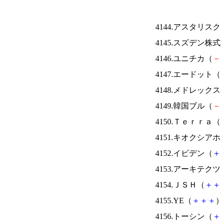
4144.アスタリス
4145.スズデン株
4146.ユニチカ（
－
4147.エードット（
4148.メドレック
4149.韓国ブル（
－
4150.Ｔｅｒｒａ（
4151.キオクシ
4152.イビデン（
＋
4153.アーキテク
4154.ＪＳＨ（
＋
＋
4155.YE（
＋
＋
＋
）
4156.トーシン（
＋