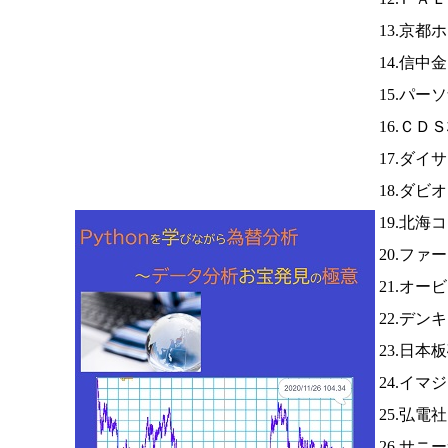
13.京都
14.信中
15.パー
16.ＣＤ
17.ダイ
18.ダビ
19.北海
20.ファ
21.オー
22.デ
23.日本
24.イマ
25.弘電
26.サニ