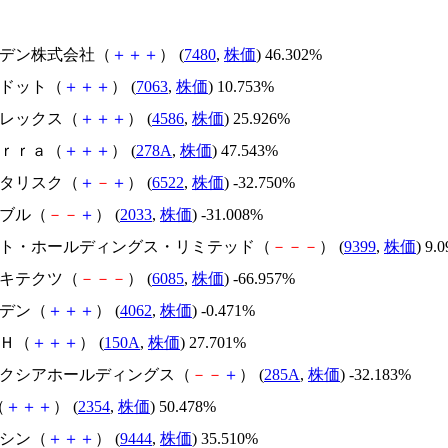
スズデン株式会社（
＋
＋
＋
） (
7480
,
株価
) 46.302%
エードット（
＋
＋
＋
） (
7063
,
株価
) 10.753%
メドレックス（
＋
＋
＋
） (
4586
,
株価
) 25.926%
Ｔｅｒｒａ（
＋
＋
＋
） (
278A
,
株価
) 47.543%
アスタリスク（
＋
－
＋
） (
6522
,
株価
) -32.750%
韓国ブル（
－
－
＋
） (
2033
,
株価
) -31.008%
.ビート・ホールディングス・リミテッド（
－
－
－
） (
9399
,
株価
) 9.
アーキテクツ（
－
－
－
） (
6085
,
株価
) -66.957%
イビデン（
＋
＋
＋
） (
4062
,
株価
) -0.471%
ＳＨ（
＋
＋
＋
） (
150A
,
株価
) 27.701%
キオクシアホールディングス（
－
－
＋
） (
285A
,
株価
) -32.183%
（
＋
＋
＋
） (
2354
,
株価
) 50.478%
トーシン（
＋
＋
＋
） (
9444
,
株価
) 35.510%