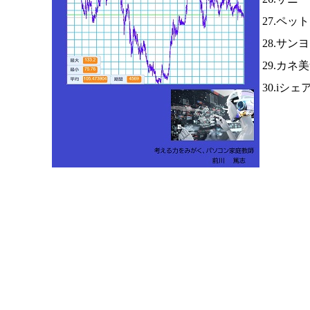
27.ペッ
28.サ
29.カネ
30.iシ