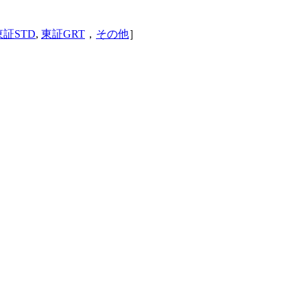
東証STD
,
東証GRT
，
その他
］