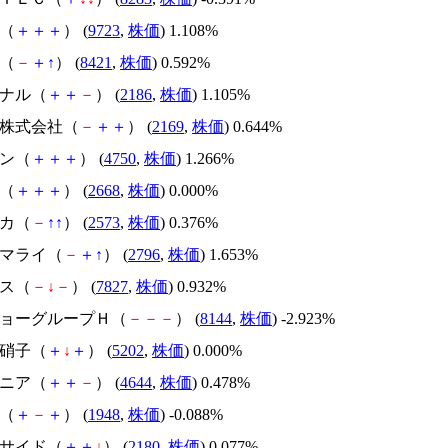
ホ（
＋
＋
＋
） (
9723
,
株価
) 1.108%
金（
－
＋
↑
） (
8421
,
株価
) 0.592%
ソナル（
＋
＋
－
） (
2186
,
株価
) 1.105%
Ｓ株式会社（
－
＋
＋
） (
2169
,
株価
) 0.644%
サン（
＋
＋
＋
） (
4750
,
株価
) 1.266%
オ（
＋
＋
＋
） (
2668
,
株価
) 0.000%
コカ（
－
↑
↑
） (
2573
,
株価
) 0.376%
ーマライ（
－
＋
↑
） (
2796
,
株価
) 1.653%
ビス（
－
↓
－
） (
7827
,
株価
) 0.932%
ンキョーグループＨ（
－
－
－
） (
8144
,
株価
) -2.923%
板硝子（
＋
↓
＋
） (
5202
,
株価
) 0.000%
ジニア（
＋
＋
－
） (
4644
,
株価
) 0.478%
社（
＋
－
＋
） (
1948
,
株価
) -0.088%
ーサイド（
＋
＋
↓
） (
2180
,
株価
) 0.077%