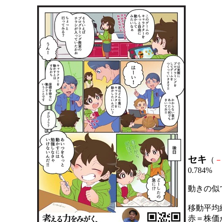
セキ
（
0.784%
動きの似
移動平均
赤＝株価