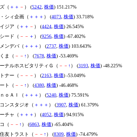
イズ（
＋
＋
－
） (
5242
,
株価
) 151.217%
ジィ・シィ企画（
＋
＋
＋
） (
4073
,
株価
) 33.718%
アメイジア（
＋
＋
－
） (
4424
,
株価
) 26.545%
サクシード（
－
－
＋
） (
9256
,
株価
) -67.402%
トーメンデバ（
＋
＋
＋
） (
2737
,
株価
) 103.643%
かさくま（
－
－
↑
） (
7678
,
株価
) -53.469%
エターナルホスピタリティＧ（
－
－
↑
） (
3193
,
株価
) -48.225%
アルトナー（
－
－
－
） (
2163
,
株価
) -53.049%
Ｍマート（
－
－
↑
） (
4380
,
株価
) -46.468%
ｍｏｎｏＡＩ（
＋
＋
＋
） (
5240
,
株価
) 75.591%
シリコンスタジオ（
＋
＋
＋
） (
3907
,
株価
) 61.379%
フィーチャ（
＋
＋
＋
） (
4052
,
株価
) 94.915%
レコ（
－
－
↑
） (
6863
,
株価
) -65.404%
三井住友トラスト（
－
－
↑
） (
8309
,
株価
) -74.479%