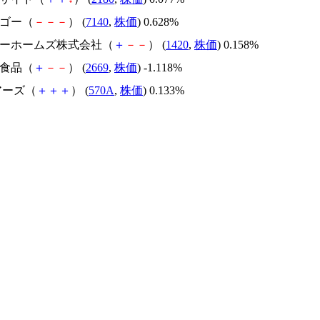
トゴー（
－
－
－
） (
7140
,
株価
) 0.628%
ンヨーホームズ株式会社（
＋
－
－
） (
1420
,
株価
) 0.158%
美食品（
＋
－
－
） (
2669
,
株価
) -1.118%
ェアーズ（
＋
＋
＋
） (
570A
,
株価
) 0.133%