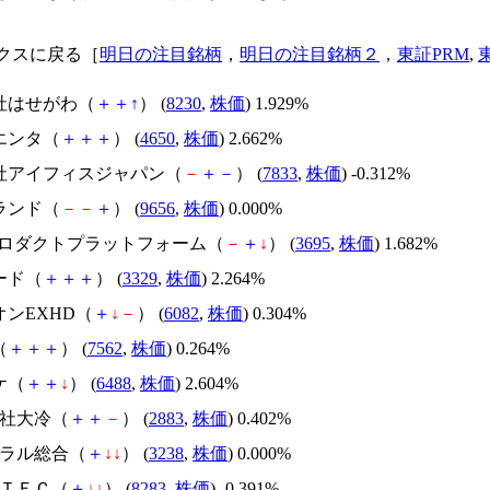
クスに戻る［
明日の注目銘柄
，
明日の注目銘柄２
，
東証PRM
,
会社はせがわ（
＋
＋
↑
） (
8230
,
株価
) 1.929%
エンタ（
＋
＋
＋
） (
4650
,
株価
) 2.662%
会社アイフィスジャパン（
－
＋
－
） (
7833
,
株価
) -0.312%
ランド（
－
－
＋
） (
9656
,
株価
) 0.000%
Oプロダクトプラットフォーム（
－
＋
↓
） (
3695
,
株価
) 1.682%
ード（
＋
＋
＋
） (
3329
,
株価
) 2.264%
オンEXHD（
＋
↓
－
） (
6082
,
株価
) 0.304%
（
＋
＋
＋
） (
7562
,
株価
) 0.264%
ケ（
＋
＋
↓
） (
6488
,
株価
) 2.604%
会社大冷（
＋
＋
－
） (
2883
,
株価
) 0.402%
トラル総合（
＋
↓
↓
） (
3238
,
株価
) 0.000%
ＬＴＥＣ（
＋
↓
↓
） (
8283
,
株価
) -0.391%