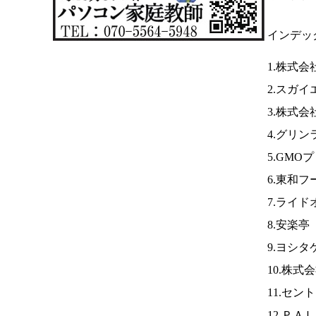
インデッ
1.株式
2.スガイ
3.株式
4.グリン
5.GM
6.東和フ
7.ライド
8.安楽亭
9.ヨシタ
10.株式
11.セン
12.ＰＡ