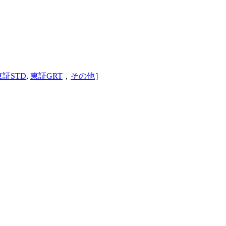
東証STD
,
東証GRT
，
その他
］