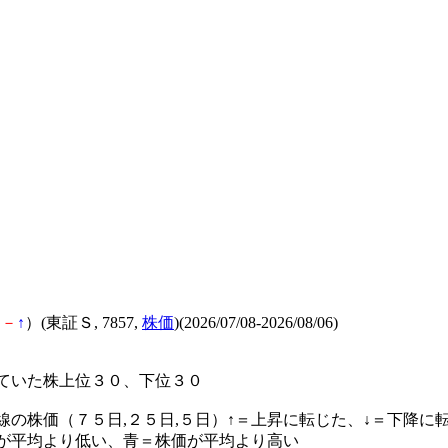
－
－
↑
）(東証Ｓ, 7857,
株価
)(2026/07/08-2026/08/06)
ていた株上位３０、下位３０
線の株価（７５日,２５日,５日）↑＝上昇に転じた、↓＝下降に
が平均より低い、青＝株価が平均より高い