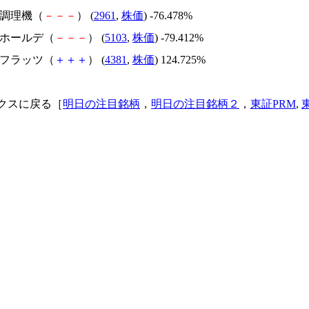
日本調理機（
－
－
－
） (
2961
,
株価
) -76.478%
昭和ホールデ（
－
－
－
） (
5103
,
株価
) -79.412%
ビーフラッツ（
＋
＋
＋
） (
4381
,
株価
) 124.725%
クスに戻る［
明日の注目銘柄
，
明日の注目銘柄２
，
東証PRM
,