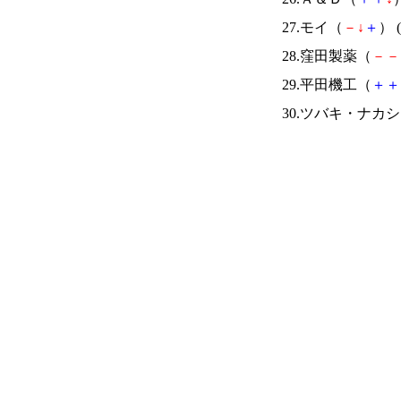
27.モイ（
－
↓
＋
） (
28.窪田製薬（
－
－
29.平田機工（
＋
＋
30.ツバキ・ナカ