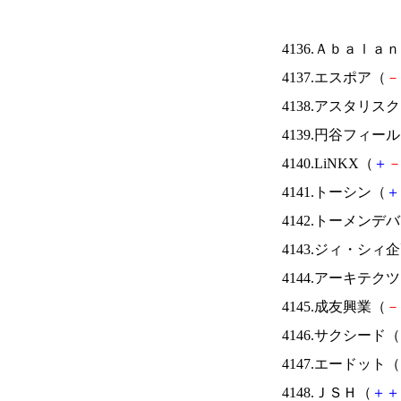
4136.Ａｂａｌａ
4137.エスポア（
－
4138.アスタリス
4139.円谷フィー
4140.LiNKX（
＋
4141.トーシン（
＋
4142.トーメンデ
4143.ジィ・シィ
4144.アーキテク
4145.成友興業（
－
4146.サクシード（
4147.エードット（
4148.ＪＳＨ（
＋
＋