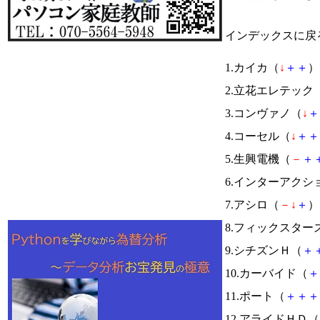
インデックスに戻
1.カイカ（
↓
＋
＋
） 
2.立花エレテック
3.コンヴァノ（
↓
＋
4.コーセル（
↓
＋
＋
5.生興電機（
－
＋
6.インターアクシ
7.アシロ（
－
↓
＋
） 
8.フィックスター
9.シチズンＨ（
＋
10.カーバイド（
＋
11.ポート（
＋
＋
＋
12.アライドＨＤ（