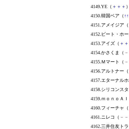
4149.YE（
＋
＋
＋
）
4150.韓国ベア（
↑
↑
4151.アメイジア（
4152.ビート・
4153.アイズ（
＋
＋
4154.かさくま（
－
4155.Ｍマート（
－
4156.アルトナー（
4157.エターナ
4158.シリコンス
4159.ｍｏｎｏＡ
4160.フィーチャ（
4161.ニレコ（
－
－
4162.三井住友ト