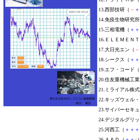
13.西部技研（
－
＋
14.免疫生物研究
15.三相電機（
＋
＋
16.ＥＬＥＭＥＮ
17.大日光エン（
－
18.シークス（
＋
＋
19.エフ・コード（
20.住友重機械工
21.ミライアル株
22.キッズウェル
23.サイバーセキ
24.デジタルグリ
25.河西工（
＋
＋
＋
26.Ａ＆Ｄ（
＋
＋
↓
）