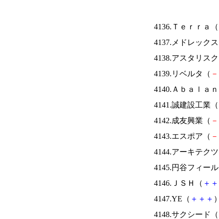
4136.Ｔｅｒｒａ（
4137.メドレック
4138.アスタリス
4139.リベルタ（
－
4140.Ａｂａｌａ
4141.誠建設工業（
4142.成友興業（
－
4143.エスポア（
－
4144.アーキテク
4145.円谷フィー
4146.ＪＳＨ（
＋
＋
4147.YE（
＋
＋
＋
）
4148.サクシード（