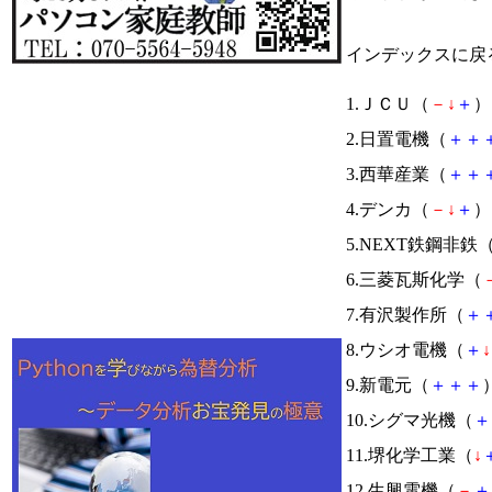
インデックスに戻
1.ＪＣＵ（
－
↓
＋
） 
2.日置電機（
＋
＋
3.西華産業（
＋
＋
4.デンカ（
－
↓
＋
） 
5.NEXT鉄鋼非鉄
6.三菱瓦斯化学（
7.有沢製作所（
＋
8.ウシオ電機（
＋
↓
9.新電元（
＋
＋
＋
）
10.シグマ光機（
＋
11.堺化学工業（
↓
12.生興電機（
－
＋