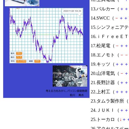
13.バルカー（
＋
＋
14.SWCC（
－
＋
＋
15.シンフォニア
16.ｉＦｒｅｅＥ
17.松尾電（
－
＋
＋
18.エノモト（
－
－
19.キッツ（
＋
＋
＋
20.山洋電気（
－
＋
21.長野計器（
＋
＋
22.上村工（
＋
＋
＋
23.タムラ製作所（
24.ＪＵＫＩ（
＋
＋
25.トーカロ（
↓
＋
26.アクセルスペ