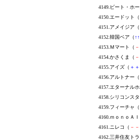
4149.ビート・
4150.エードット（
4151.アメイジア（
4152.韓国ベア（
↑
↑
4153.Ｍマート（
－
4154.かさくま（
－
4155.アイズ（
＋
＋
4156.アルトナー（
4157.エターナ
4158.シリコンス
4159.フィーチャ（
4160.ｍｏｎｏＡ
4161.ニレコ（
－
－
4162.三井住友ト