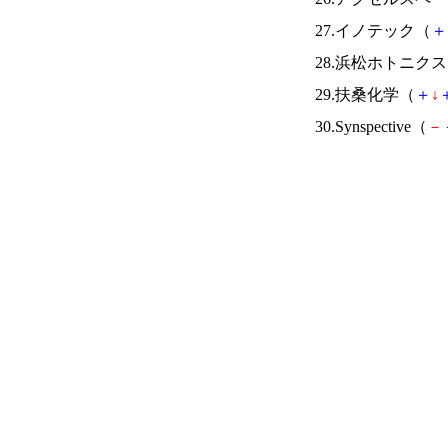
27.イノテック（
＋
28.浜松ホトニク
29.扶桑化学（
＋
↓
30.Synspective（
－