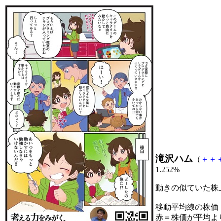
滝沢ハム
（
＋
＋
1.252%
動きの似ていた株
移動平均線の株価
赤＝株価が平均よ