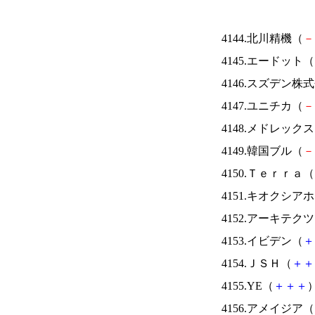
4144.北川精機（
－
4145.エードット（
4146.スズデン株
4147.ユニチカ（
－
4148.メドレック
4149.韓国ブル（
－
4150.Ｔｅｒｒａ（
4151.キオクシ
4152.アーキテク
4153.イビデン（
＋
4154.ＪＳＨ（
＋
＋
4155.YE（
＋
＋
＋
）
4156.アメイジア（