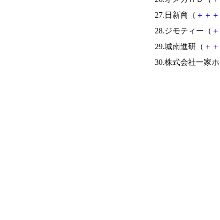
27.日新商（
＋
＋
＋
28.ジモティー（
＋
29.城南進研（
＋
＋
30.株式会社一家