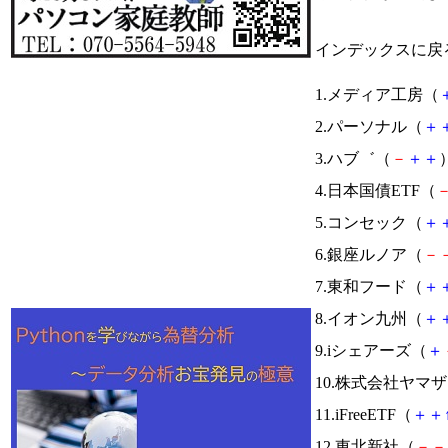
インデックスに戻
1.メディア工房（
2.パーソナル（
＋
3.ハブ゛（
－
＋
＋
）
4.日本国債ETF（
5.コンセック（
＋
6.銀座ルノア（
－
7.東和フード（
＋
8.イオン九州（
＋
9.iシェアーズ（
＋
10.株式会社ヤマ
11.iFreeETF（
＋
＋
12.東北新社（
－
－