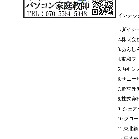
インデッ
1.ダイシ
2.株式
3.あん
4.東和フ
5.両毛シ
6.サニー
7.野村外
8.株式会
9.iシェ
10.グロ
11.東北
12.日本