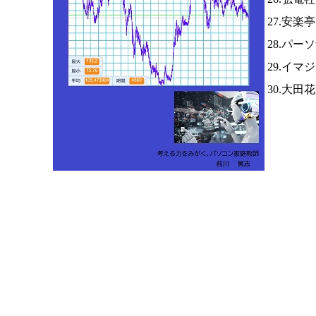
27.安楽
28.パー
29.イマ
30.大田