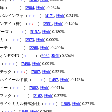
蒲鉾（
－
－
－
） (
2904
,
株価
) -0.264%
ローバルインフォ（
＋
＋
－
） (
4171
,
株価
) 0.241%
ルサンアイ（株）（
＋
↓
－
） (
2551
,
株価
) -0.140%
ェアーズ（
－
－
＋
） (
515A
,
株価
) 0.180%
コカ（
－
＋
＋
） (
2573
,
株価
) 0.000%
サーテ（
－
－
－
） (
2268
,
株価
) -0.490%
ドオンEXHD（
＋
－
－
） (
6082
,
株価
) 0.304%
商（
＋
＋
＋
） (
7490
,
株価
) 0.091%
ルテック（
＋
＋
↓
） (
7087
,
株価
) 0.521%
ＴＦハイイールド債（
－
－
＋
） (
1497
,
株価
) -0.173%
ティー（
＋
＋
－
） (
7082
,
株価
) -0.071%
ュファク（
＋
－
－
） (
2162
,
株価
) 0.375%
本ドライケミカル株式会社（
＋
＋
＋
） (
1909
,
株価
) 0.271%
社（
＋
↑
＋
） (
1948
,
株価
) 0.263%