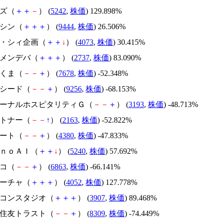
イズ（
＋
＋
－
） (
5242
,
株価
) 129.898%
トーシン（
＋
＋
＋
） (
9444
,
株価
) 26.506%
ジィ・シィ企画（
＋
＋
↓
） (
4073
,
株価
) 30.415%
トーメンデバ（
＋
＋
＋
） (
2737
,
株価
) 83.090%
かさくま（
－
－
＋
） (
7678
,
株価
) -52.348%
サクシード（
－
－
＋
） (
9256
,
株価
) -68.153%
エターナルホスピタリティＧ（
－
－
＋
） (
3193
,
株価
) -48.713%
アルトナー（
－
－
↑
） (
2163
,
株価
) -52.822%
Ｍマート（
－
－
＋
） (
4380
,
株価
) -47.833%
ｍｏｎｏＡＩ（
＋
＋
↓
） (
5240
,
株価
) 57.692%
レコ（
－
－
＋
） (
6863
,
株価
) -66.141%
フィーチャ（
＋
＋
＋
） (
4052
,
株価
) 127.778%
シリコンスタジオ（
＋
＋
＋
） (
3907
,
株価
) 89.468%
三井住友トラスト（
－
－
＋
） (
8309
,
株価
) -74.449%