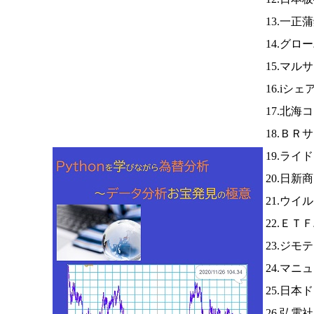
13.一正
14.グ
15.マ
16.iシ
17.北海
18.ＢＲ
19.ライ
20.日新
21.ウイ
22.Ｅ
23.ジモ
24.マニ
25.日
26.弘電