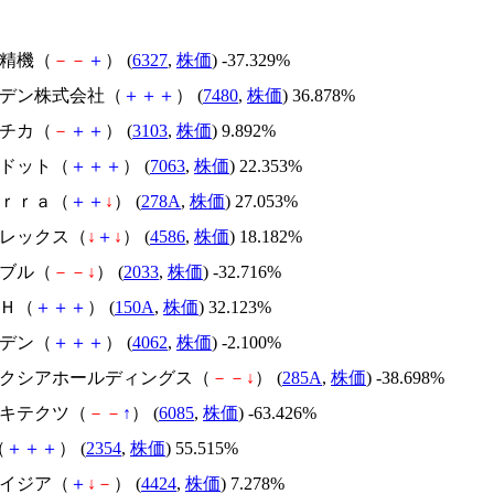
北川精機（
－
－
＋
） (
6327
,
株価
) -37.329%
スズデン株式会社（
＋
＋
＋
） (
7480
,
株価
) 36.878%
ユニチカ（
－
＋
＋
） (
3103
,
株価
) 9.892%
エードット（
＋
＋
＋
） (
7063
,
株価
) 22.353%
Ｔｅｒｒａ（
＋
＋
↓
） (
278A
,
株価
) 27.053%
メドレックス（
↓
＋
↓
） (
4586
,
株価
) 18.182%
韓国ブル（
－
－
↓
） (
2033
,
株価
) -32.716%
ＳＨ（
＋
＋
＋
） (
150A
,
株価
) 32.123%
イビデン（
＋
＋
＋
） (
4062
,
株価
) -2.100%
キオクシアホールディングス（
－
－
↓
） (
285A
,
株価
) -38.698%
アーキテクツ（
－
－
↑
） (
6085
,
株価
) -63.426%
（
＋
＋
＋
） (
2354
,
株価
) 55.515%
アメイジア（
＋
↓
－
） (
4424
,
株価
) 7.278%