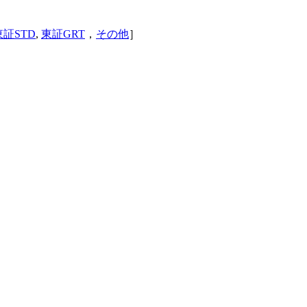
東証STD
,
東証GRT
，
その他
］