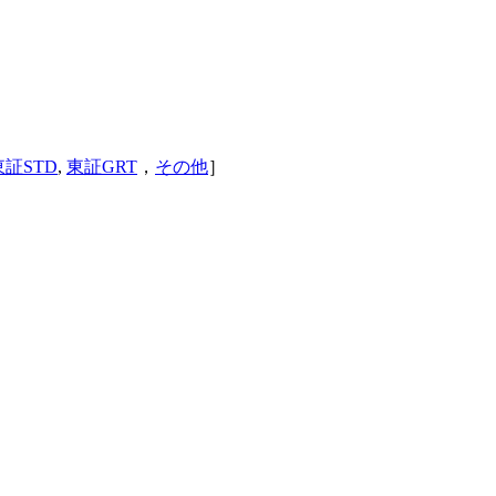
東証STD
,
東証GRT
，
その他
］