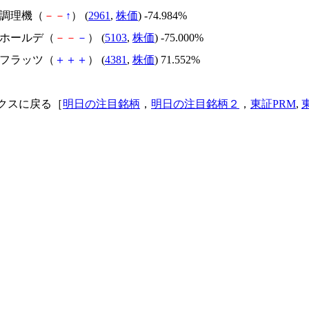
日本調理機（
－
－
↑
） (
2961
,
株価
) -74.984%
昭和ホールデ（
－
－
－
） (
5103
,
株価
) -75.000%
ビーフラッツ（
＋
＋
＋
） (
4381
,
株価
) 71.552%
クスに戻る［
明日の注目銘柄
，
明日の注目銘柄２
，
東証PRM
,