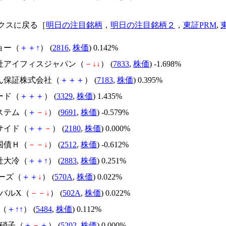
クスに戻る［
明日の注目銘柄
，
明日の注目銘柄２
，
東証PRM
,
ョー（
＋
＋
↑
） (
2816
,
株価
) 0.142%
会社アイフィスジャパン（
－
↓
↓
） (
7833
,
株価
) -1.698%
しん保証株式会社（
＋
＋
＋
） (
7183
,
株価
) 0.395%
ード（
＋
＋
＋
） (
3329
,
株価
) 1.435%
ステム（
＋
－
↓
） (
9691
,
株価
) -0.579%
サイド（
＋
＋
－
） (
2180
,
株価
) 0.000%
国債Ｈ（
－
－
↓
） (
2512
,
株価
) -0.612%
社大冷（
＋
＋
↑
） (
2883
,
株価
) 0.251%
アーズ（
＋
＋
↓
） (
570A
,
株価
) 0.022%
ーバルX（
－
－
↓
） (
502A
,
株価
) 0.022%
鋼（
＋
↑
↑
） (
5484
,
株価
) 0.112%
板硝子（
＋
－
＋
） (
5202
,
株価
) 0.000%