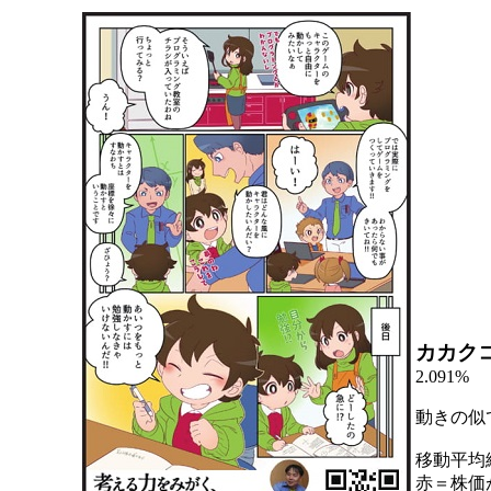
カカク
2.091%
動きの似
移動平均
赤＝株価