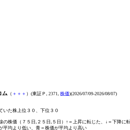
コム
（
＋
＋
＋
）(東証Ｐ, 2371,
株価
)(2026/07/09-2026/08/07)
ていた株上位３０、下位３０
線の株価（７５日,２５日,５日）↑＝上昇に転じた、↓＝下降に
が平均より低い、青＝株価が平均より高い