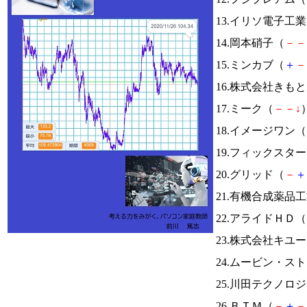
13.イリソ電子工
14.岡本硝子（
－
－
15.ミンカブ（
＋
－
16.株式会社きも
17.ミーク（
－
－
↓
）
18.イメージワン（
19.フィックスタ
20.グリッド（
－
＋
21.有機合成薬品
22.アライドＨＤ（
23.株式会社キユ
24.ムービン・ス
25.川田テクノロ
26.ＢＴＭ（
－
＋
－