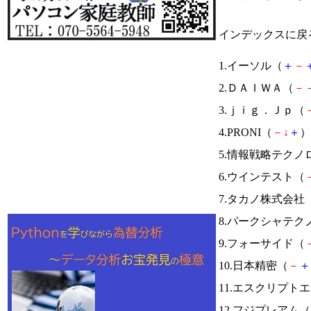
インデックスに戻
1.イーソル（
＋
－
2.ＤＡＩＷＡ（
－
3.ｊｉｇ．Ｊｐ（
4.PRONI（
－
↓
＋
）
5.情報戦略テクノ
6.ウインテスト（
7.タカノ株式会社
8.パークシャテク
9.フォーサイド（
10.日本精密（
－
＋
11.エスクリプト
12.フジプレアム（