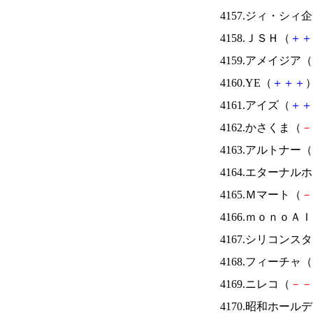
4157.ジィ・シィ
4158.ＪＳＨ（
＋
＋
4159.アメイジア（
4160.YE（
＋
＋
＋
）
4161.アイズ（
＋
＋
4162.かさくま（
－
4163.アルトナー（
4164.エターナ
4165.Ｍマート（
－
4166.ｍｏｎｏＡ
4167.シリコンス
4168.フィーチャ（
4169.ニレコ（
－
－
4170.昭和ホール