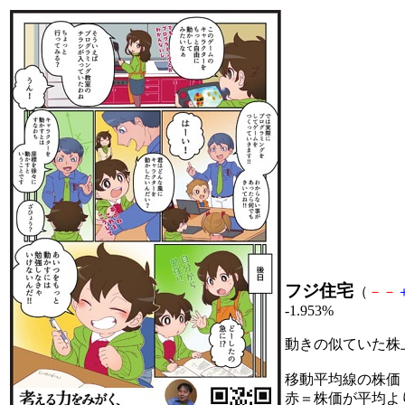
フジ住宅
（
－
－
-1.953%
動きの似ていた株
移動平均線の株価
赤＝株価が平均よ