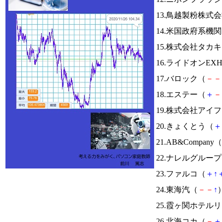
13.鳥越製粉株式
14.米国政府系
15.株式会社タカ
16.ライドオンEX
17.バロック（
－
－
18.エステー（
＋
－
19.株式会社アイ
20.きょくとう（
＋
21.AB&Company（
22.ナレルグルー
23.ファルコ（
＋
↑
24.東海汽（
－
－
↑
）
25.霞ヶ関ホテル
26.北海コカ（
－
＋