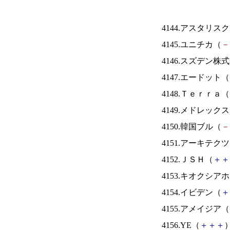
4144.アスタリス
4145.ユニチカ（
－
4146.スズデン株
4147.エードット（
4148.Ｔｅｒｒａ（
4149.メドレック
4150.韓国ブル（
－
4151.アーキテク
4152.ＪＳＨ（
＋
＋
4153.キオクシ
4154.イビデン（
＋
4155.アメイジア（
4156.YE（
＋
＋
＋
）