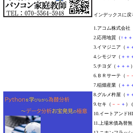
インデックスに戻
1.アコム株式会社
2.応用地質（
↑
＋
＋
3.イマジニア（
＋
4.シモジマ（
＋
＋
5.チヨダ（
＋
＋
＋
）
6.ＢＲサーテ（
－
7.稲畑産業（
＋
＋
8.グルメ杵屋（
＋
9.セキ（
－
－
＋
） (
10.イートアンドH
11.上場米債為替
12.ニホンフラッ