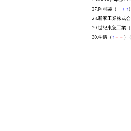
27.岡村製（
－
＋
↑
）
28.新家工業株式
29.世紀東急工業（
30.学情（
↑
－
－
） (