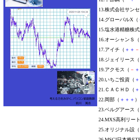
13.株式会社サン
14.グローバルX（
15.塩水港精糖株
16.オーシャンＳ（
17.アイチ（
＋
＋
－
18.ジェイリース（
19.アクモス（
－
＋
20.いちご投資（
＋
21.ＣＡＣＨＤ（
＋
22.岡部（
＋
＋
＋
） 
23.ベルグアース（
24.MXS高利リー
25.オリジナル設（
26.MSCI日本株ET