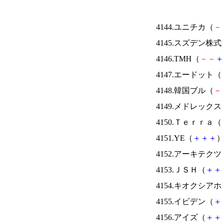
4144.ユニチカ（
－
4145.スズデン株
4146.TMH（
－
－
4147.エードット（
4148.韓国ブル（
－
4149.メドレック
4150.Ｔｅｒｒａ（
4151.YE（
＋
＋
＋
）
4152.アーキテク
4153.ＪＳＨ（
＋
＋
4154.キオクシ
4155.イビデン（
＋
4156.アイズ（
＋
＋