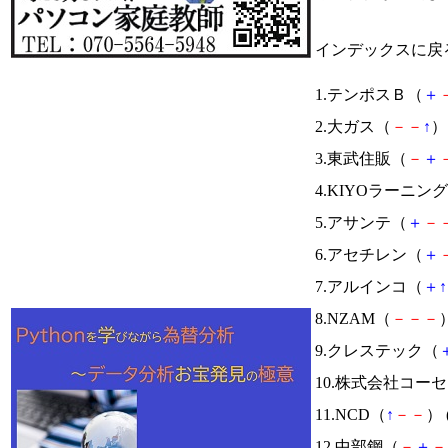
インデックスに戻
1.テンポスＢ（
＋
2.大ガス（
－
－
↑
） 
3.東武住販（
－
＋
4.KIYOラーニン
5.アサンテ（
＋
－
6.アセチレン（
＋
7.アルインコ（
＋
↑
8.NZAM（
－
－
－
）
9.クレステック（
10.株式会社コー
11.NCD（
↑
－
－
） 
12.中部鋼（
－
＋
－