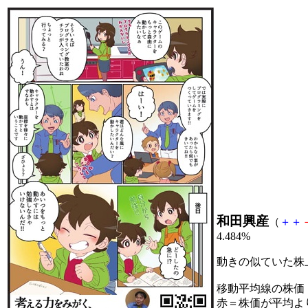
和田興産
（
＋
＋
4.484%
動きの似ていた株
移動平均線の株価
赤＝株価が平均よ