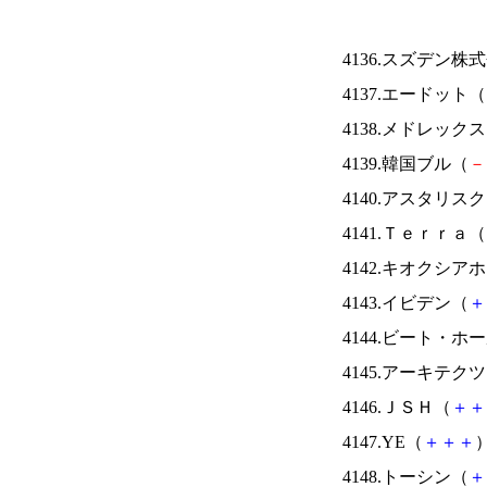
4136.スズデン株
4137.エードット（
4138.メドレック
4139.韓国ブル（
－
4140.アスタリス
4141.Ｔｅｒｒａ（
4142.キオクシ
4143.イビデン（
＋
4144.ビート・
4145.アーキテク
4146.ＪＳＨ（
＋
＋
4147.YE（
＋
＋
＋
）
4148.トーシン（
＋