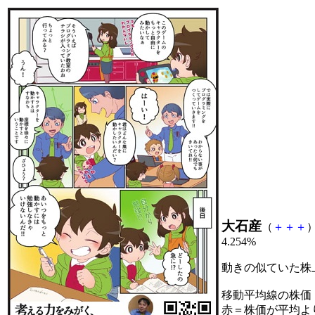
大石産
（
＋
＋
＋
）
4.254%
動きの似ていた株
移動平均線の株価
赤＝株価が平均よ