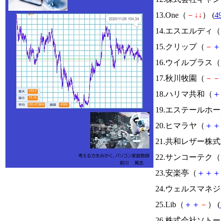
13.One（
－
↓
↓
） (
4
14.エスエルディ（
15.クリップ（
－
＋
16.ウイルプラス（
17.秋川牧園（
－
－
18.ハリマ共和（
＋
19.エステールホ
20.ヒマラヤ（
＋
＋
21.共和レザー株
22.サンコーテク（
23.安楽亭（
＋
＋
＋
24.ウェルスマネ
25.Lib（
＋
＋
－
） (
26.株式会社ソト