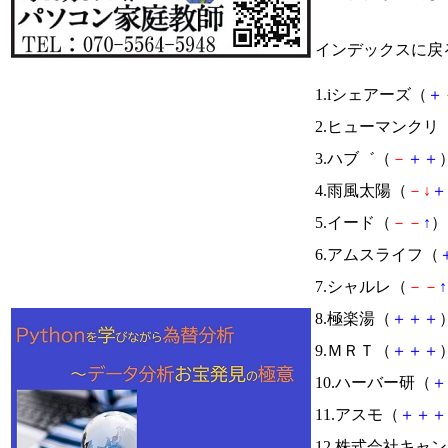
インデックスに戻
1.iシェアーズ（
＋
2.ヒューマンクリ
3.ハブ゛（
－
＋
＋
）
4.雨風太陽（
－
↓
＋
5.イード（
－
－
↑
） 
6.アムスライフ（
7.シャルレ（
－
－
↑
8.極楽湯（
＋
＋
＋
）
9.ＭＲＴ（
＋
＋
＋
）
10.ハーバー研（
＋
11.アスモ（
＋
＋
＋
12.株式会社キャ