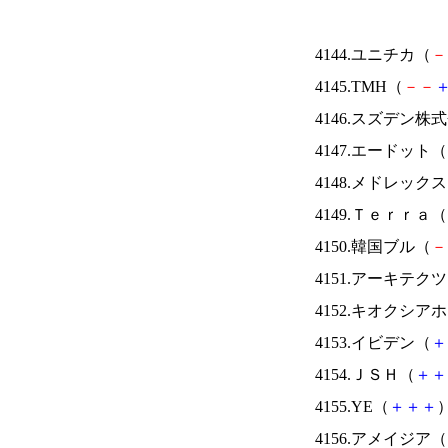
4144.ユニチカ（
－
4145.TMH（
－
－
4146.スズデン株
4147.エードット（
4148.メドレック
4149.Ｔｅｒｒａ（
4150.韓国ブル（
－
4151.アーキテク
4152.キオクシ
4153.イビデン（
＋
4154.ＪＳＨ（
＋
＋
4155.YE（
＋
＋
＋
）
4156.アメイジア（