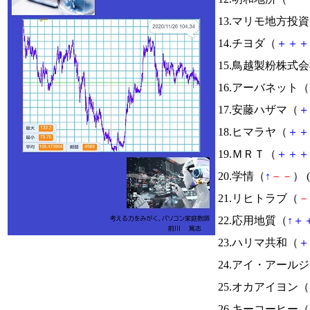
13.マリモ地方投
14.チヨダ（
＋
＋
＋
15.鳥越製粉株式
16.アーバネット（
17.安藤ハザマ（
＋
18.ヒマラヤ（
＋
＋
19.ＭＲＴ（
＋
＋
＋
20.学情（
↑
－
－
） (
21.リヒトラブ（
－
22.応用地質（
↑
＋
23.ハリマ共和（
＋
24.アイ・アール
25.オカアイヨン（
26.キーコーヒー（