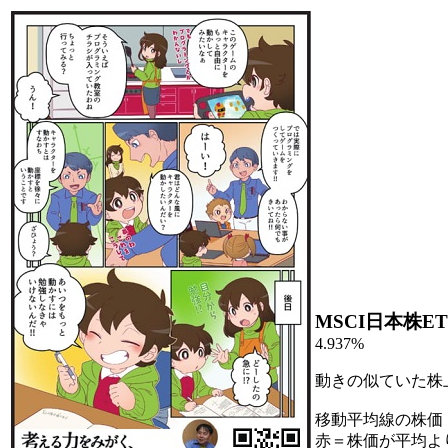
MSCI日本株ET
4.937%
動きの似ていた株
移動平均線の株価
赤＝株価が平均よ