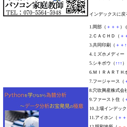
インデックスに戻
1.岡部（
＋
＋
＋
） (
2.ＣＡＣＨＤ（
＋
3.共同印刷（
＋
＋
↑
4.ミズホメディー
5.シキボウ（
↑
↑
↑
） 
6.ＭＩＲＡＲＴＨ
7.フージャース（
8.穴吹興産株式会
9.ファースト住（
10.上場インデッ
11.アイホン（
＋
＋
12.明和地所（
－
－