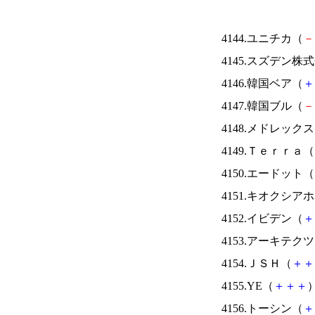
4144.ユニチカ（
－
4145.スズデン株
4146.韓国ベア（
＋
4147.韓国ブル（
－
4148.メドレック
4149.Ｔｅｒｒａ（
4150.エードット（
4151.キオクシ
4152.イビデン（
＋
4153.アーキテク
4154.ＪＳＨ（
＋
＋
4155.YE（
＋
＋
＋
）
4156.トーシン（
＋