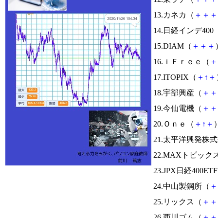
13.カネカ（
＋
＋
＋
14.日経インデ400
15.DIAM（
＋
＋
＋
16.ｉＦｒｅｅ（
＋
17.ITOPIX（
＋
↑
＋
18.宇部興産（
＋
＋
19.今仙電機（
＋
＋
20.Ｏｎｅ（
＋
↑
＋
）
21.太平洋興発株
22.MAXトピック
23.JPX日経400ET
24.中山製鋼所（
＋
25.リックス（
＋
＋
26.西川ゴム（
＋
＋