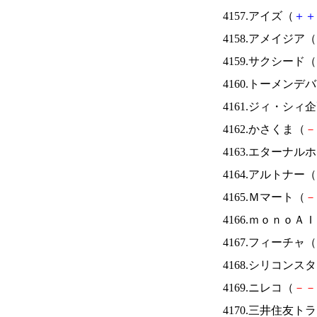
4157.アイズ（
＋
＋
4158.アメイジア（
4159.サクシード（
4160.トーメンデ
4161.ジィ・シィ
4162.かさくま（
－
4163.エターナ
4164.アルトナー（
4165.Ｍマート（
－
4166.ｍｏｎｏＡ
4167.フィーチャ（
4168.シリコンス
4169.ニレコ（
－
－
4170.三井住友ト