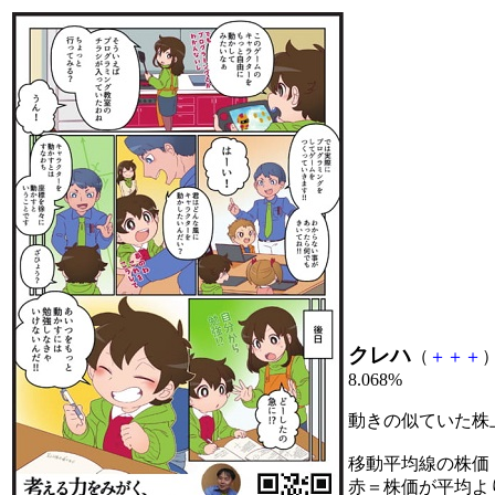
クレハ
（
＋
＋
＋
）
8.068%
動きの似ていた株
移動平均線の株価
赤＝株価が平均よ