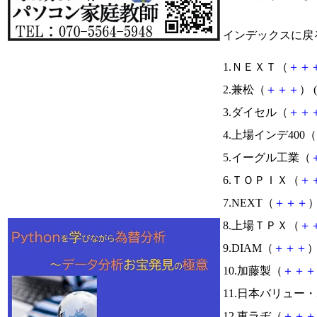
インデックスに戻
1.ＮＥＸＴ（
＋
＋
2.兼松（
＋
＋
＋
） (
3.ダイセル（
＋
＋
4.上場インデ400（
5.イーグル工業（
6.ＴＯＰＩＸ（
＋
7.NEXT（
＋
＋
＋
）
8.上場ＴＰＸ（
＋
9.DIAM（
＋
＋
＋
）
10.加藤製（
＋
＋
＋
11.日本バリュー
12.東ラヂ（
＋
＋
＋