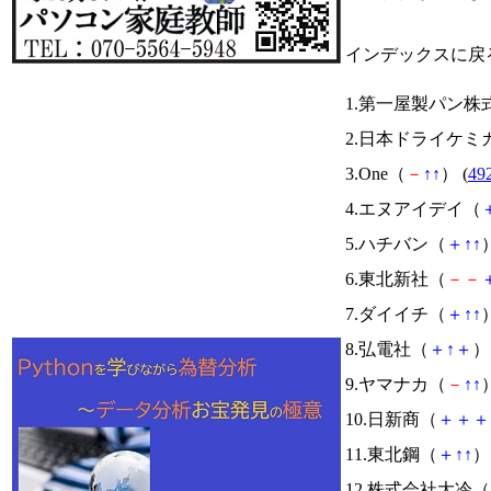
インデックスに戻
1.第一屋製パン株
2.日本ドライケミ
3.One（
－
↑
↑
） (
49
4.エヌアイデイ（
5.ハチバン（
＋
↑
↑
）
6.東北新社（
－
－
7.ダイイチ（
＋
↑
↑
）
8.弘電社（
＋
↑
＋
） 
9.ヤマナカ（
－
↑
↑
）
10.日新商（
＋
＋
＋
11.東北鋼（
＋
↑
↑
） 
12.株式会社大冷（