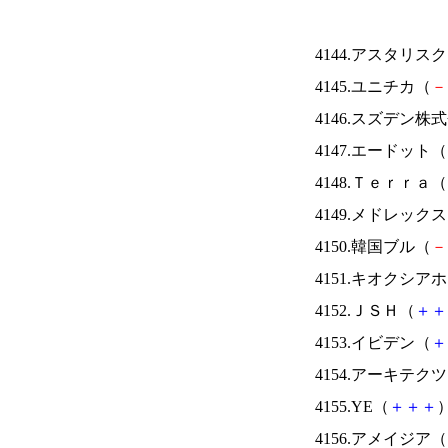
4144.アスタリス
4145.ユニチカ（
－
4146.スズデン株
4147.エードット（
4148.Ｔｅｒｒａ（
4149.メドレック
4150.韓国ブル（
－
4151.キオクシ
4152.ＪＳＨ（
＋
＋
4153.イビデン（
＋
4154.アーキテク
4155.YE（
＋
＋
＋
）
4156.アメイジア（