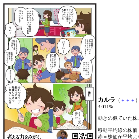
カルラ
（
＋
＋
＋
）
3.011%
動きの似ていた株
移動平均線の株価
赤＝株価が平均よ