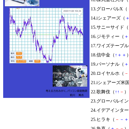
13.グローバルX（
14.iシェアーズ（
15.サニーサイド（
16.ジモティー（
＋
17.ワイズテーブ
18.信中金（
↑
＋
＋
）
19.パーソナル（
＋
20.ロイヤルホ（
－
21.iシェアーズ米
22.歌舞伎（
↑
↑
－
） 
23.グローバルイ
24.イデアインタ
25.ヒラキ（
－
－
＋
26.魚喜（
＋
－
－
） 