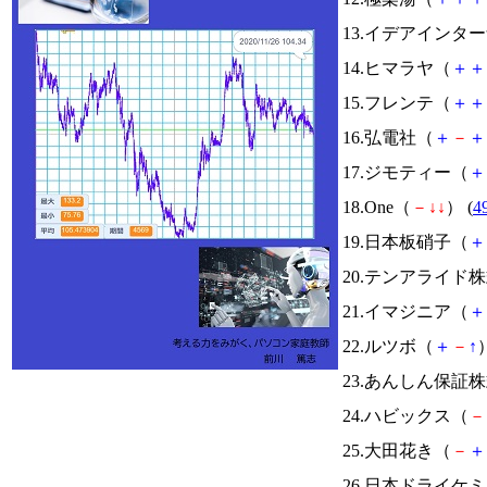
13.イデアインタ
14.ヒマラヤ（
＋
＋
15.フレンテ（
＋
＋
16.弘電社（
＋
－
＋
17.ジモティー（
＋
18.One（
－
↓
↓
） (
4
19.日本板硝子（
＋
20.テンアライド
21.イマジニア（
＋
22.ルツボ（
＋
－
↑
）
23.あんしん保証
24.ハビックス（
－
25.大田花き（
－
＋
26.日本ドライケ