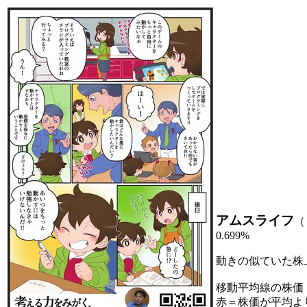
アムスライフ
（
0.699%
動きの似ていた株
移動平均線の株価
赤＝株価が平均よ