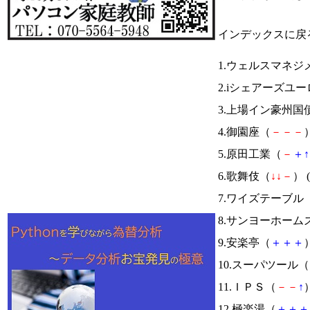
インデックスに戻
1.ウェルスマネジ
2.iシェアーズユ
3.上場イン豪州国
4.御園座（
－
－
－
）
5.原田工業（
－
＋
↑
6.歌舞伎（
↓
↓
－
） (
7.ワイズテーブル
8.サンヨーホーム
9.安楽亭（
＋
＋
＋
）
10.スーパツール（
11.ＩＰＳ（
－
－
↑
）
12.極楽湯（
＋
＋
＋