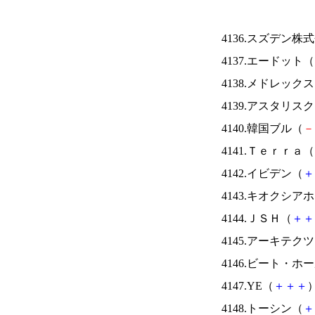
4136.スズデン株
4137.エードット（
4138.メドレック
4139.アスタリス
4140.韓国ブル（
－
4141.Ｔｅｒｒａ（
4142.イビデン（
＋
4143.キオクシ
4144.ＪＳＨ（
＋
＋
4145.アーキテク
4146.ビート・
4147.YE（
＋
＋
＋
）
4148.トーシン（
＋