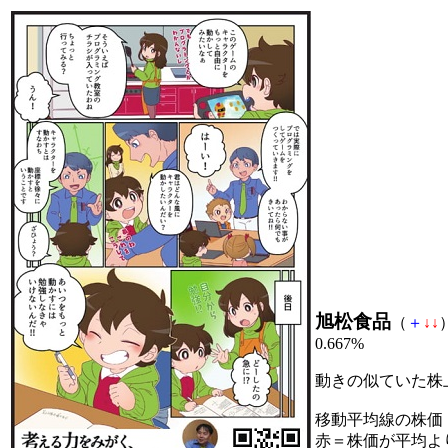
旭松食品
（
＋
↓
↓
0.667%
動きの似ていた株
移動平均線の株価
赤＝株価が平均よ