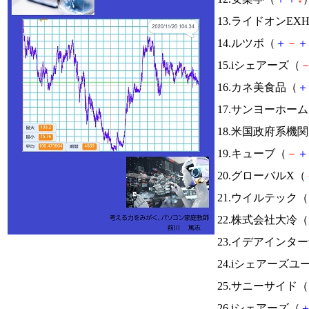
13.ライドオンEX
14.ルツボ（
＋
－
＋
15.iシェアーズ（
16.カネ美食品（
＋
17.サンヨーホー
18.米国政府系
19.キューブ（
－
＋
20.グローバルX（
21.ウイルテック（
22.株式会社大冷（
23.イデアインタ
24.iシェアーズ
25.サニーサイド（
26.iシェアーズ（