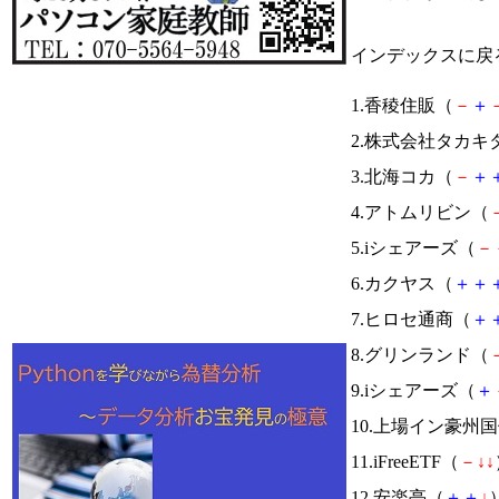
インデックスに戻
1.香稜住販（
－
＋
2.株式会社タカキ
3.北海コカ（
－
＋
4.アトムリビン（
5.iシェアーズ（
－
6.カクヤス（
＋
＋
7.ヒロセ通商（
＋
8.グリンランド（
9.iシェアーズ（
＋
10.上場イン豪州
11.iFreeETF（
－
↓
↓
12.安楽亭（
＋
＋
↓
）