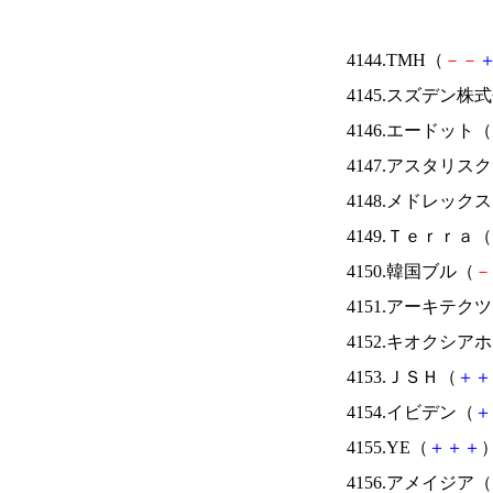
4144.TMH（
－
－
4145.スズデン株
4146.エードット（
4147.アスタリス
4148.メドレック
4149.Ｔｅｒｒａ（
4150.韓国ブル（
－
4151.アーキテク
4152.キオクシ
4153.ＪＳＨ（
＋
＋
4154.イビデン（
＋
4155.YE（
＋
＋
＋
）
4156.アメイジア（