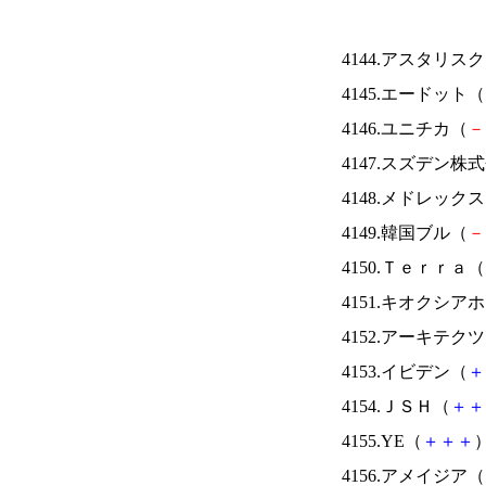
4144.アスタリス
4145.エードット（
4146.ユニチカ（
－
4147.スズデン株
4148.メドレック
4149.韓国ブル（
－
4150.Ｔｅｒｒａ（
4151.キオクシ
4152.アーキテク
4153.イビデン（
＋
4154.ＪＳＨ（
＋
＋
4155.YE（
＋
＋
＋
）
4156.アメイジア（