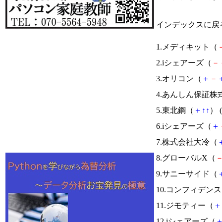
インデックスに戻
1.メディキット（
2.iシェアーズ（
－
3.オリコン（
＋
－
4.あんしん保証株
5.東北鋼（
＋
↑
↑
） (
6.iシェアーズ（
＋
7.株式会社大冷（
8.グローバルX（
9.サニーサイド（
10.コンフィデン
11.ジモティー（
＋
12.iシェアーズ（