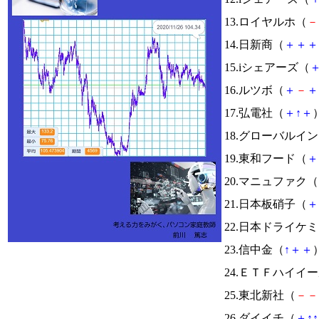
13.ロイヤルホ（
－
14.日新商（
＋
＋
＋
15.iシェアーズ（
16.ルツボ（
＋
－
＋
17.弘電社（
＋
↑
＋
）
18.グローバルイ
19.東和フード（
＋
20.マニュファク（
21.日本板硝子（
＋
22.日本ドライケ
23.信中金（
↑
＋
＋
）
24.ＥＴＦハイイ
25.東北新社（
－
－
26.ダイイチ（
＋
↑
↑