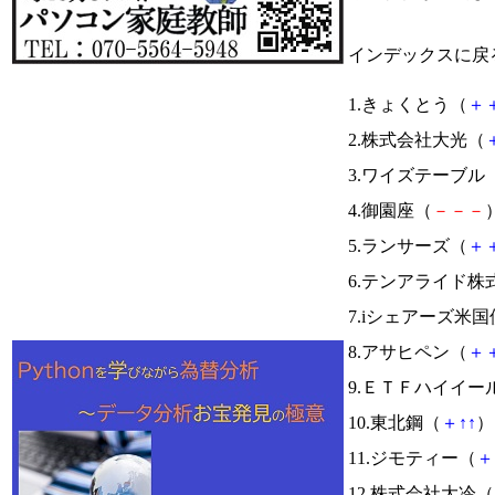
インデックスに戻
1.きょくとう（
＋
2.株式会社大光（
3.ワイズテーブル
4.御園座（
－
－
－
）
5.ランサーズ（
＋
6.テンアライド株
7.iシェアーズ米国
8.アサヒペン（
＋
9.ＥＴＦハイイー
10.東北鋼（
＋
↑
↑
） 
11.ジモティー（
＋
12.株式会社大冷（