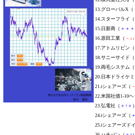
13.グローバルX（
14.スターフライ（
15.日新商（
＋
＋
＋
16.原田工業（
－
↓
↓
17.アトムリビン（
18.サニーサイド（
19.両毛システム（
20.日本ドライケ
21.iシェアーズ（
22.米国社債1-10
23.弘電社（
＋
↑
＋
）
24.iシェアーズ（
25.iシェアーズド
26.ハチバン（
＋
↑
↑