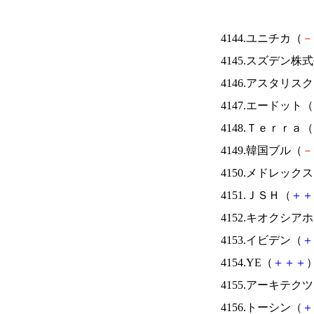
4144.ユニチカ（
－
4145.スズデン株
4146.アスタリス
4147.エードット（
4148.Ｔｅｒｒａ（
4149.韓国ブル（
－
4150.メドレック
4151.ＪＳＨ（
＋
＋
4152.キオクシ
4153.イビデン（
＋
4154.YE（
＋
＋
＋
）
4155.アーキテク
4156.トーシン（
＋