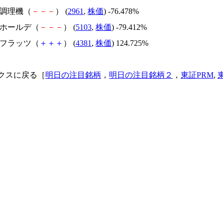
日本調理機（
－
－
－
） (
2961
,
株価
) -76.478%
昭和ホールデ（
－
－
－
） (
5103
,
株価
) -79.412%
ビーフラッツ（
＋
＋
＋
） (
4381
,
株価
) 124.725%
クスに戻る［
明日の注目銘柄
，
明日の注目銘柄２
，
東証PRM
,