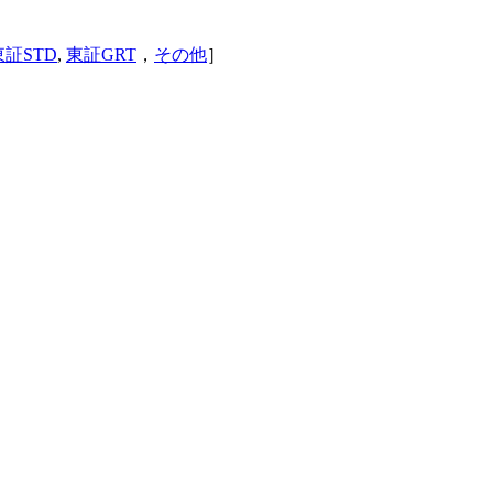
東証STD
,
東証GRT
，
その他
］