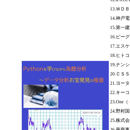
13.ＷＤ
14.神戸
15.第一
16.ビー
17.エス
18.ヒト
19.ナン
20.ＣＳ
21.ヨー
22.キー
23.One（
24.野村
25.株
26.藤商