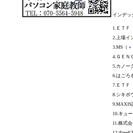
インデッ
1.ＥＴＦ
2.上場イ
3.MS（
＋
4.ＧＥＮ
5.カノー
6.はごろ
7.ＥＴＦ
8.シキボ
9.MAX
10.キュ
11.株
12.iFree