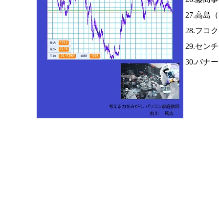
27.高島（
28.フコ
29.セン
30.バナ