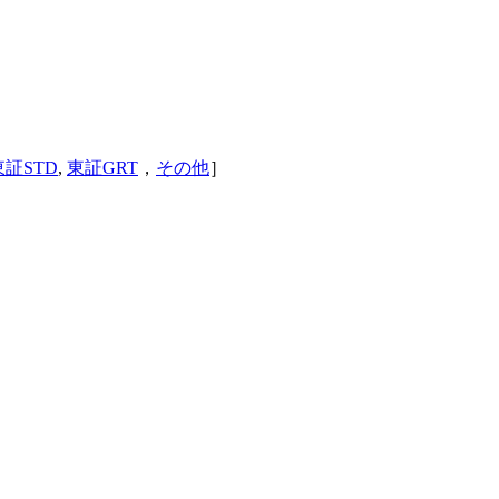
東証STD
,
東証GRT
，
その他
］