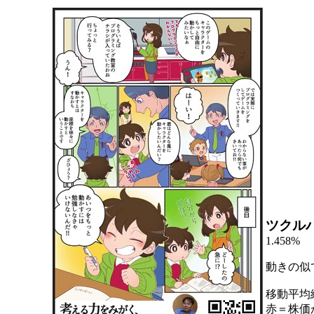
ツクル
1.458%
動きの似
移動平均
赤＝株価