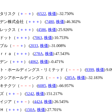
アスタリスク（
＋
－
＋
） (
6522
,
株価
) -32.750%
スズデン株式会社（
＋
＋
＋
） (
7480
,
株価
) 46.302%
メドレックス（
＋
＋
＋
） (
4586
,
株価
) 25.926%
エードット（
＋
＋
＋
） (
7063
,
株価
) 10.753%
韓国ブル（
－
－
＋
） (
2033
,
株価
) -31.008%
Ｔｅｒｒａ（
＋
＋
＋
） (
278A
,
株価
) 47.543%
イビデン（
＋
＋
＋
） (
4062
,
株価
) -0.471%
.ビート・ホールディングス・リミテッド（
－
－
－
） (
9399
,
株価
) 9.
キオクシアホールディングス（
－
－
＋
） (
285A
,
株価
) -32.183%
アーキテクツ（
－
－
－
） (
6085
,
株価
) -66.957%
イズ（
＋
＋
－
） (
5242
,
株価
) 151.217%
アメイジア（
＋
＋
－
） (
4424
,
株価
) 26.545%
ＳＨ（
＋
＋
＋
） (
150A
,
株価
) 27.701%