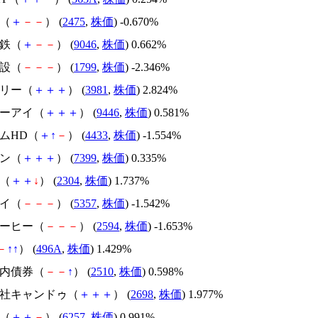
Ｂ（
＋
－
－
） (
2475
,
株価
) -0.670%
電鉄（
＋
－
－
） (
9046
,
株価
) 0.662%
建設（
－
－
－
） (
1799
,
株価
) -2.346%
グリー（
＋
＋
＋
） (
3981
,
株価
) 2.824%
ケーアイ（
＋
＋
＋
） (
9446
,
株価
) 0.581%
コムHD（
＋
↑
－
） (
4433
,
株価
) -1.554%
シン（
＋
＋
＋
） (
7399
,
株価
) 0.335%
Ｓ（
＋
＋
↓
） (
2304
,
株価
) 1.737%
タイ（
－
－
－
） (
5357
,
株価
) -1.542%
コーヒー（
－
－
－
） (
2594
,
株価
) -1.653%
－
↑
↑
） (
496A
,
株価
) 1.429%
国内債券（
－
－
↑
） (
2510
,
株価
) 0.598%
式会社キャンドゥ（
＋
＋
＋
） (
2698
,
株価
) 1.977%
事（
＋
＋
－
） (
6257
,
株価
) 0.991%