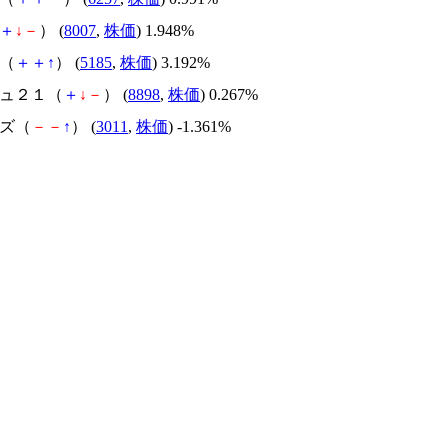
＋
↓
－
） (
8007
,
株価
) 1.948%
ク（
＋
＋
↑
） (
5185
,
株価
) 3.192%
チュ２１（
＋
↓
－
） (
8898
,
株価
) 0.267%
ーズ（
－
－
↑
） (
3011
,
株価
) -1.361%