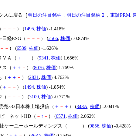
クスに戻る［
明日の注目銘柄
，
明日の注目銘柄２
，
東証PRM
,
（
－
－
－
） (
1495
,
株価
) -1.418%
ン日経ESG（
－
－
－
） (
2566
,
株価
) -0.874%
－
－
） (
6539
,
株価
) -1.626%
ＯＶＡ（
＋
－
－
） (
9341
,
株価
) 1.656%
クス（
＋
＋
－
） (
8076
,
株価
) 1.769%
も（
＋
＋
－
） (
2831
,
株価
) 4.762%
（
＋
－
－
） (
1494
,
株価
) -1.854%
ウ（
－
－
－
） (
3109
,
株価
) -0.771%
IS読売333日本株上場投信（
＋
－
＋
） (
348A
,
株価
) -2.041%
ービーネットHD（
－
↑
－
） (
6571
,
株価
) 2.062%
式会社ケーユーホールディングス（
－
－
－
） (
9856
,
株価
) -0.428%
ETF（
＋
＋
－
） (
363A
,
株価
) 0.254%