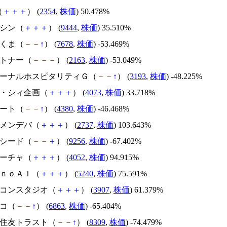
（
＋
＋
＋
） (
2354
,
株価
) 50.478%
トーシン（
＋
＋
＋
） (
9444
,
株価
) 35.510%
かさくま（
－
－
↑
） (
7678
,
株価
) -53.469%
アルトナー（
－
－
－
） (
2163
,
株価
) -53.049%
エターナルホスピタリティＧ（
－
－
↑
） (
3193
,
株価
) -48.225%
ジィ・シィ企画（
＋
＋
＋
） (
4073
,
株価
) 33.718%
Ｍマート（
－
－
↑
） (
4380
,
株価
) -46.468%
トーメンデバ（
＋
＋
＋
） (
2737
,
株価
) 103.643%
サクシード（
－
－
＋
） (
9256
,
株価
) -67.402%
フィーチャ（
＋
＋
＋
） (
4052
,
株価
) 94.915%
ｍｏｎｏＡＩ（
＋
＋
＋
） (
5240
,
株価
) 75.591%
シリコンスタジオ（
＋
＋
＋
） (
3907
,
株価
) 61.379%
レコ（
－
－
↑
） (
6863
,
株価
) -65.404%
三井住友トラスト（
－
－
↑
） (
8309
,
株価
) -74.479%