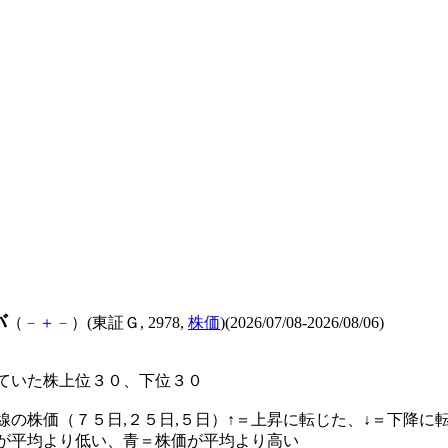
バ
（
－
＋
－
）(東証Ｇ, 2978,
株価
)(2026/07/08-2026/08/06)
ていた株上位３０、下位３０
線の株価（７５日,２５日,５日）↑＝上昇に転じた、↓＝下降に
が平均より低い、青＝株価が平均より高い