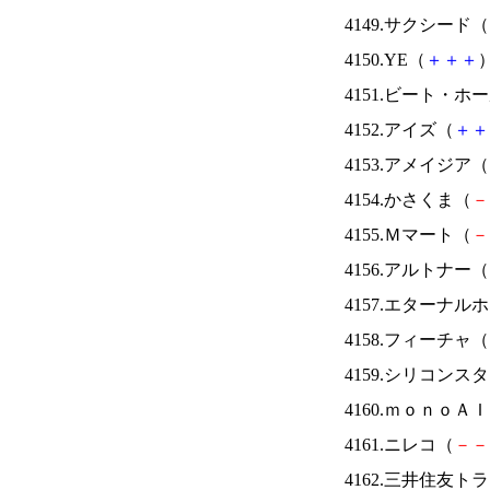
4149.サクシード（
4150.YE（
＋
＋
＋
）
4151.ビート・
4152.アイズ（
＋
＋
4153.アメイジア（
4154.かさくま（
－
4155.Ｍマート（
－
4156.アルトナー（
4157.エターナ
4158.フィーチャ（
4159.シリコンス
4160.ｍｏｎｏＡ
4161.ニレコ（
－
－
4162.三井住友ト