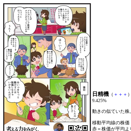
日精機
（
＋
＋
＋
）
9.425%
動きの似ていた株
移動平均線の株価
赤＝株価が平均よ