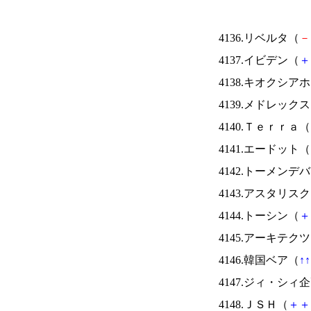
4136.リベルタ（
－
4137.イビデン（
＋
4138.キオクシ
4139.メドレック
4140.Ｔｅｒｒａ（
4141.エードット（
4142.トーメンデ
4143.アスタリス
4144.トーシン（
＋
4145.アーキテク
4146.韓国ベア（
↑
↑
4147.ジィ・シィ
4148.ＪＳＨ（
＋
＋