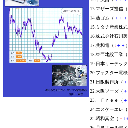
13.マザーズ投信（
14.藤ゴム（
＋
＋
＋
15.ミタチ産業株
16.株式会社石川
17.共和電（
↓
＋
＋
）
18.東亜建設工業（
19.日本リーテッ
20.フォスター電
21.日阪製作所（
＋
22.大阪ソーダ（
＋
23.ｉＦｒｅｅ（
＋
24.エスケーエレ（
25.昭和真空（
－
↑
26.月島ホールデ