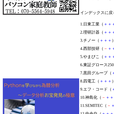
インデックスに戻
1.日東工業（
＋
＋
2.理研計器（
＋
＋
3.チノー（
＋
＋
＋
）
4.西部技研（
－
＋
5.やまびこ（
＋
＋
6.東証グロース250
7.黒田グループ（
8.四電工（
＋
＋
＋
）
9.エフ・コード（
10.神島化（
－
＋
＋
11.SEMITEC（
－
12.中央自（
＋
＋
＋