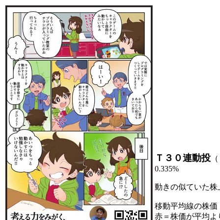
Ｔ３０連動投
（
0.335%
動きの似ていた株
移動平均線の株価
赤＝株価が平均よ