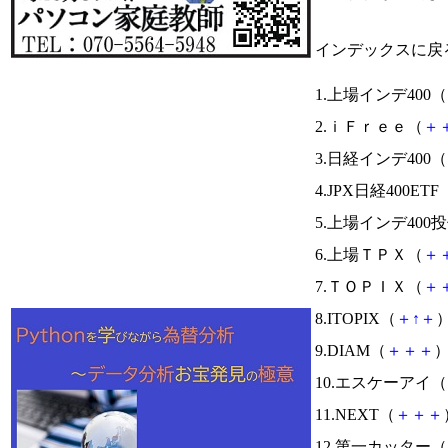
インデックスに戻
1.上場インデ400（
2.ｉＦｒｅｅ（
＋
3.日経インデ400（
4.JPX日経400ETF
5.上場インデ400
6.上場ＴＰＸ（
＋
7.ＴＯＰＩＸ（
＋
8.ITOPIX（
＋
↑
＋
）
9.DIAM（
＋
＋
＋
）
10.エスケーアイ（
11.NEXT（
＋
＋
＋
12.第一カッター（