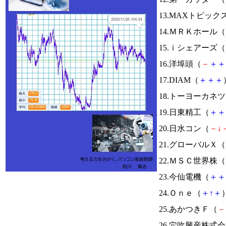
13.MAXトピック
14.ＭＲＫホール（
15.ｉシェアーズ（
16.洋埠頭（
－
＋
＋
17.DIAM（
＋
＋
＋
18.トーヨーカネ
19.日東精工（
＋
＋
20.日水コン（
－
↓
21.グローバルＸ（
22.ＭＳＣ世界株（
23.今仙電機（
＋
＋
24.Ｏｎｅ（
＋
↑
＋
）
25.あかつきＦ（
－
26.穴吹興産株式