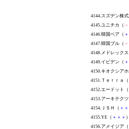
4144.スズデン株
4145.ユニチカ（
－
4146.韓国ベア（
＋
4147.韓国ブル（
－
4148.メドレック
4149.イビデン（
＋
4150.キオクシ
4151.Ｔｅｒｒａ（
4152.エードット（
4153.アーキテク
4154.ＪＳＨ（
＋
＋
4155.YE（
＋
＋
＋
）
4156.アメイジア（