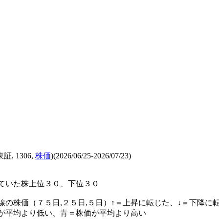
証, 1306,
株価
)(2026/06/25-2026/07/23)
ていた株上位３０、下位３０
線の株価（７５日,２５日,５日）↑＝上昇に転じた、↓＝下降に
が平均より低い、青＝株価が平均より高い