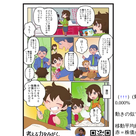
（
↑
↑
↑
）(東
0.000%
動きの似
移動平均
赤＝株価