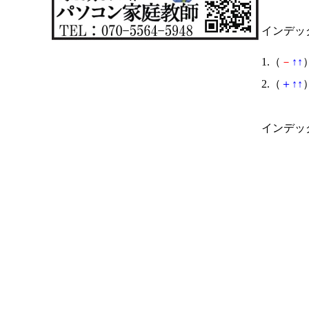
インデッ
1.（
－
↑
↑
）
2.（
＋
↑
↑
）
インデッ