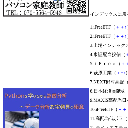
インデックスに戻
1.iFreeETF（
＋
＋
↑
2.iFreeETF（
＋
＋
↑
3.上場インデック
4.東証配当投信（
5.ｉＦｒｅｅ（
＋
6.萩原工業（
＋
↑
↑
）
7.NEXT野村高配
8.日本経済貢献株
9.MAXIS高配
10.iFreeETF（
＋
＋
11.高配当低ボラ（
12.テイ・エステ