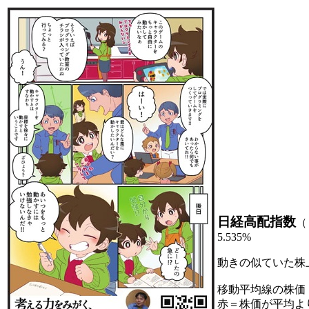
日経高配指数
（
5.535%
動きの似ていた株
移動平均線の株価
赤＝株価が平均よ