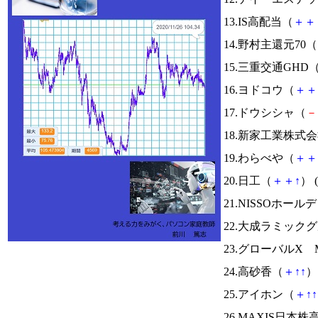
13.IS高配当（
＋
＋
14.野村主還元70（
15.三重交通GHD
16.ヨドコウ（
＋
＋
17.ドウシシャ（
－
18.新家工業株式
19.わらべや（
＋
＋
20.日工（
＋
＋
↑
） (
21.NISSOホー
22.大成ラミック
23.グローバルX Mo
24.高砂香（
＋
↑
↑
） 
25.アイホン（
＋
↑
↑
26.MAXIS日本