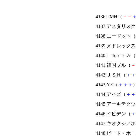
4136.TMH（
－
－
4137.アスタリス
4138.エードット（
4139.メドレック
4140.Ｔｅｒｒａ（
4141.韓国ブル（
－
4142.ＪＳＨ（
＋
＋
4143.YE（
＋
＋
＋
）
4144.アイズ（
＋
＋
4145.アーキテク
4146.イビデン（
＋
4147.キオクシ
4148.ビート・