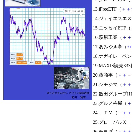
13.iFreeETF（
＋
＋
14.ジェイエスエ
15.ニッセイETF（
16.萩原工業（
＋
＋
17.あみやき亭（
↑
↑
18.ナガイレーベ
19.MAXIS読売
20.藤商事（
＋
＋
－
21.シモジマ（
＋
＋
22.飯田グループH
23.グルメ杵屋（
＋
24.ＩＴＭ（
－
＋
＋
25.グローバルＸ
26.チヨダ（
＋
＋
＋