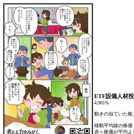
ETF設備人材投
4.981%
動きの似ていた株
移動平均線の株価
赤＝株価が平均よ