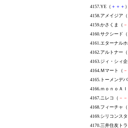
4157.YE（
＋
＋
＋
）
4158.アメイジア（
4159.かさくま（
－
4160.サクシード（
4161.エターナ
4162.アルトナー（
4163.ジィ・シィ
4164.Ｍマート（
－
4165.トーメンデ
4166.ｍｏｎｏＡ
4167.ニレコ（
－
－
4168.フィーチャ（
4169.シリコンス
4170.三井住友ト