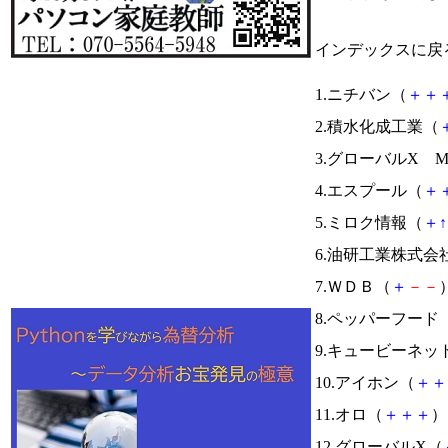
インデックスに戻
1.ニチバン（
＋
＋
2.積水化成工業（
3.グローバルX Mor
4.エスプール（
＋
5.ミロク情報（
＋
↑
6.油研工業株式会
7.ＷＤＢ（
＋
－
－
）
8.ペッパーフード
9.キュービーネッ
10.アイホン（
＋
＋
11.オロ（
＋
＋
＋
） 
12.グローバルX（