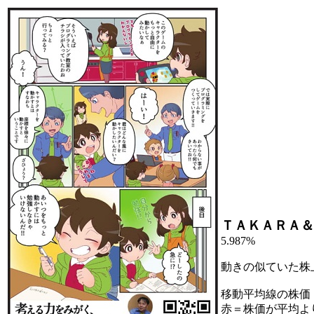
ＴＡＫＡＲＡ＆
5.987%
動きの似ていた株
移動平均線の株価
赤＝株価が平均よ