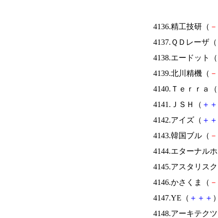
4136.精工技研（
－
4137.ＱＤレーザ（
4138.エードット（
4139.北川精機（
－
4140.Ｔｅｒｒａ（
4141.ＪＳＨ（
＋
＋
4142.アイズ（
＋
＋
4143.韓国ブル（
－
4144.エターナ
4145.アスタリス
4146.かさくま（
－
4147.YE（
＋
＋
＋
）
4148.アーキテク