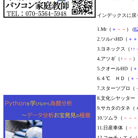
インデックスに戻
1.Mr（
＋
－
－
） (
8
2.ツルハHD（
＋
＋
3.ヨネックス（
↑
↑
4.アツギ（
↑
－
－
） 
5.クオールHD（
＋
6.４℃ ＨＤ（
＋
7.スターツプロ（
8.文化シヤッター
9.サカタのタネ（
10.ツムラ（
－
－
－
11.日産車体（
－
－
12.コーチ・エィ（