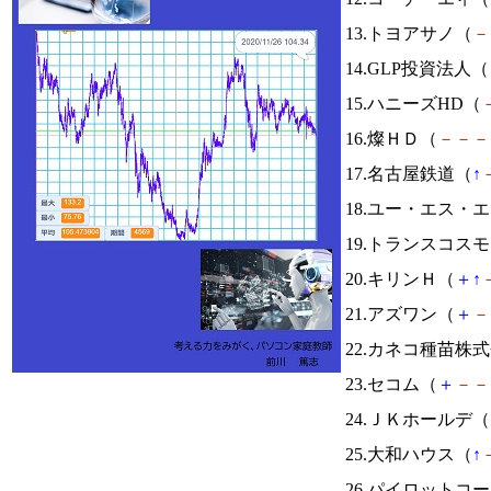
13.トヨアサノ（
－
14.GLP投資法人（
15.ハニーズHD（
16.燦ＨＤ（
－
－
－
17.名古屋鉄道（
↑
18.ユー・エス・
19.トランスコス
20.キリンＨ（
＋
↑
21.アズワン（
＋
－
22.カネコ種苗株
23.セコム（
＋
－
－
24.ＪＫホールデ（
25.大和ハウス（
↑
26.パイロットコ