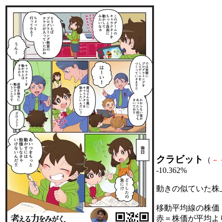
クラビット
（
－
-10.362%
動きの似ていた株
移動平均線の株価
赤＝株価が平均よ