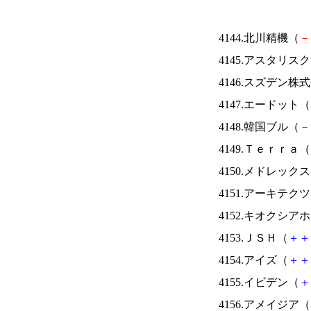
4144.北川精機（
－
4145.アスタリス
4146.スズデン株
4147.エードット（
4148.韓国ブル（
－
4149.Ｔｅｒｒａ（
4150.メドレック
4151.アーキテク
4152.キオクシ
4153.ＪＳＨ（
＋
＋
4154.アイズ（
＋
＋
4155.イビデン（
＋
4156.アメイジア（