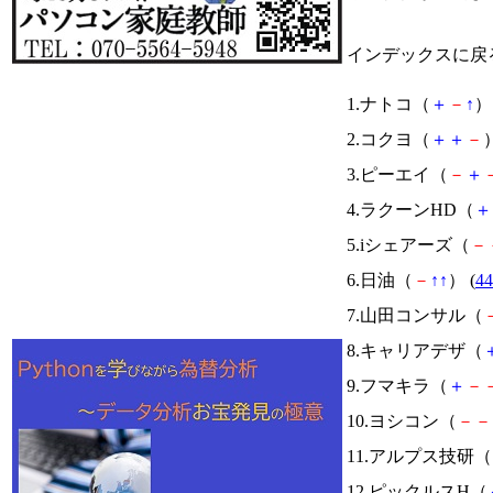
インデックスに戻
1.ナトコ（
＋
－
↑
） 
2.コクヨ（
＋
＋
－
）
3.ピーエイ（
－
＋
4.ラクーンHD（
＋
5.iシェアーズ（
－
6.日油（
－
↑
↑
） (
44
7.山田コンサル（
8.キャリアデザ（
9.フマキラ（
＋
－
10.ヨシコン（
－
－
11.アルプス技研（
12.ピックルスH（