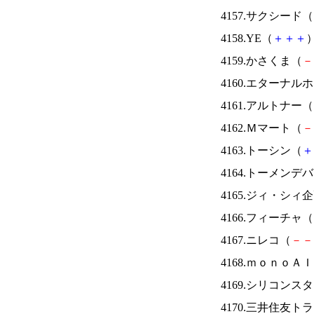
4157.サクシード（
4158.YE（
＋
＋
＋
）
4159.かさくま（
－
4160.エターナ
4161.アルトナー（
4162.Ｍマート（
－
4163.トーシン（
＋
4164.トーメンデ
4165.ジィ・シィ
4166.フィーチャ（
4167.ニレコ（
－
－
4168.ｍｏｎｏＡ
4169.シリコンス
4170.三井住友ト