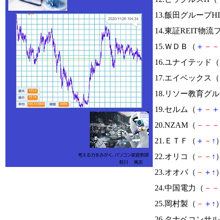
13.飯田グループH
14.東証REIT物
15.ＷＤＢ（
＋
－
－
16.ユナイテッド（
17.エイベックス（
18.リソー教育グ
19.セルム（
＋
－
＋
20.NZAM（
－
－
－
21.ＥＴＦ（
＋
－
↑
）
22.オリコ（
－
－
↑
）
23.オオバ（
－
＋
↑
）
24.中国電力（
－
－
25.岡村製（
－
＋
↑
）
26.タナベコンサ