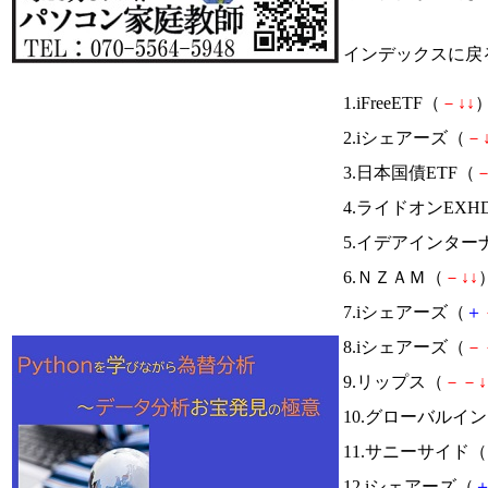
インデックスに戻
1.iFreeETF（
－
↓
↓
）
2.iシェアーズ（
－
3.日本国債ETF（
4.ライドオンEXH
5.イデアインター
6.ＮＺＡＭ（
－
↓
↓
）
7.iシェアーズ（
＋
8.iシェアーズ（
－
9.リップス（
－
－
↓
10.グローバルイ
11.サニーサイド（
12.iシェアーズ（