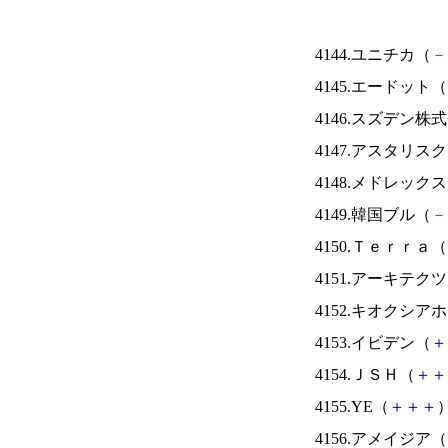
4144.ユニチカ（
－
4145.エードット（
4146.スズデン株
4147.アスタリス
4148.メドレック
4149.韓国ブル（
－
4150.Ｔｅｒｒａ（
4151.アーキテク
4152.キオクシ
4153.イビデン（
＋
4154.ＪＳＨ（
＋
＋
4155.YE（
＋
＋
＋
）
4156.アメイジア（