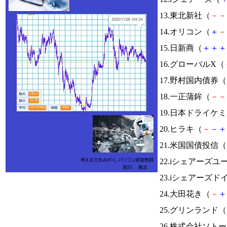
13.東北新社（
－
－
14.オリコン（
＋
－
15.日新商（
＋
＋
＋
16.グローバルX（
17.野村国内債券（
18.一正蒲鉾（
－
－
19.日本ドライケ
20.ヒラキ（
－
－
＋
21.米国国債投信
22.iシェアーズ
23.iシェアーズド
24.大田花き（
－
＋
25.グリンランド（
26.株式会社ソト